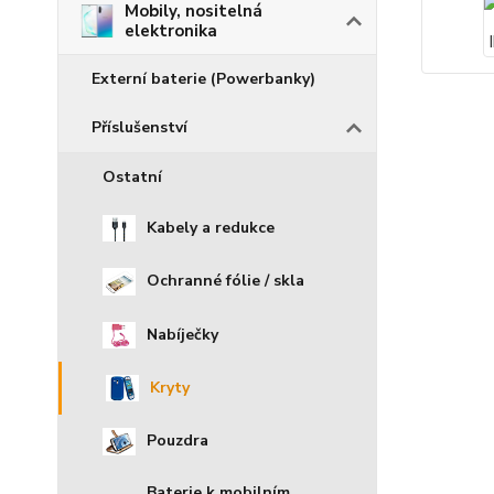
Mobily, nositelná
elektronika
Externí baterie (Powerbanky)
Příslušenství
Ostatní
Kabely a redukce
Ochranné fólie / skla
Nabíječky
Kryty
Pouzdra
Baterie k mobilním