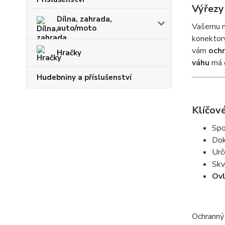
Výřezy
Dílna, zahrada,
Vašemu m
auto/moto
konektory
vám
och
Hračky
váhu
má d
Hudebniny a příslušenství
Klíčové
Spo
Do
Urč
Skv
Ovl
Ochranný 