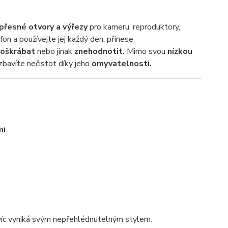
přesné otvory a výřezy
pro kameru, reproduktory,
fon a používejte jej každý den, přinese
oškrábat
nebo jinak
znehodnotit
.
Mimo svou
nízkou
zbavíte nečistot díky jeho
omyvatelnosti.
mi
avíc vyniká svým nepřehlédnutelným stylem.