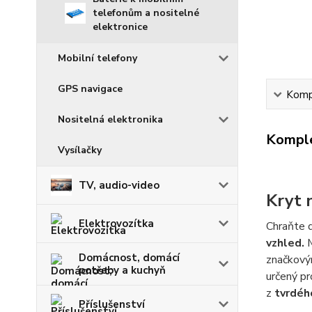
telefonům a nositelné
elektronice
Mobilní telefony
GPS navigace
Kompl
Nositelná elektronika
Komple
Vysílačky
TV, audio-video
Kryt 
Elektrovozítka
Chraňte 
vzhled.
M
Domácnost, domácí
značkový
potřeby a kuchyň
určený pr
z
tvrdéh
Příslušenství