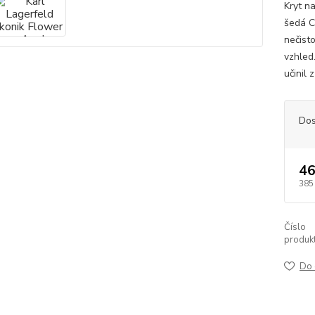
Kryt n
šedá C
nečist
vzhled
učinil
Dos
46
385
Číslo
produkt
Do 