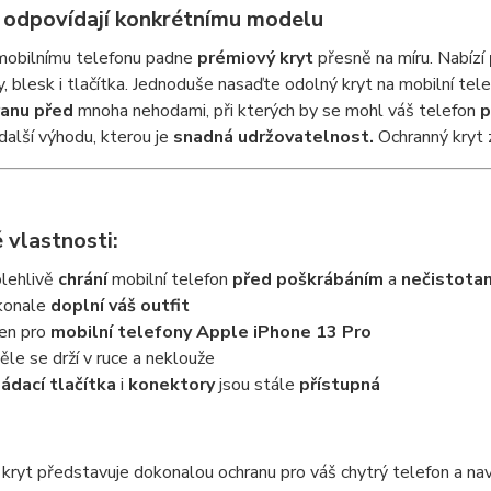
 odpovídají konkrétnímu modelu
obilnímu telefonu padne
prémiový kryt
přesně na míru. Nabízí
, blesk i tlačítka. Jednoduše nasaďte odolný kryt na mobilní tele
ranu
před
mnoha nehodami, při kterých by se mohl váš telefon
p
alší výhodu, kterou je
snadná udržovatelnost
.
Ochranný kryt 
 vlastnosti:
lehlivě
chrání
mobilní telefon
před poškrábáním
a
nečistota
konale
doplní váš outfit
en pro
mobilní telefony Apple iPhone 13 Pro
ěle se drží v ruce a neklouže
ádací tlačítka
i
konektory
jsou stále
přístupná
kryt představuje dokonalou ochranu pro váš chytrý telefon a n