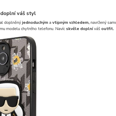
doplní váš styl
al doplněný
jednoduchým
a
vtipným vzhledem,
navržený samo
ímu modelu chytrého telefonu. Navíc
skvěle doplní
váš
outfit.