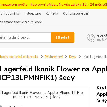
omezeném počtu - kdo první přijde... Na vše záruka 12 - 24 měsíců
dní podmínky
Fotogalerie
Kontakty
Ochrana soukromí
eklamace zboží v záruční době
elek
Hledat
mail:
obily, nositelná elektronika
Příslušenství
Kryty
Karl Lagerfeld 
 Lagerfeld Ikonik Flower na App
HCP13LPMNFIK1) šedý
Kryt
App
šedý