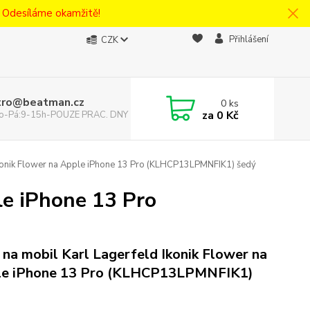
! Odesíláme okamžitě!
Přihlášení
CZK
tro@beatman.cz
0
ks
za
0 Kč
 Po-Pá:9-15h-POUZE PRAC. DNY
Ikonik Flower na Apple iPhone 13 Pro (KLHCP13LPMNFIK1) šedý
le iPhone 13 Pro
 na mobil Karl Lagerfeld Ikonik Flower na
le iPhone 13 Pro (KLHCP13LPMNFIK1)