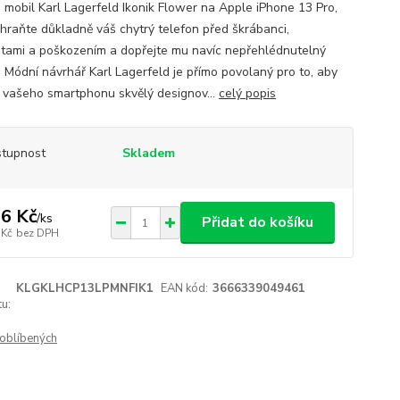
a mobil Karl Lagerfeld Ikonik Flower na Apple iPhone 13 Pro,
hraňte důkladně váš chytrý telefon před škrábanci,
otami a poškozením a dopřejte mu navíc nepřehlédnutelný
. Módní návrhář Karl Lagerfeld je přímo povolaný pro to, aby
 z vašeho smartphonu skvělý designov...
celý popis
tupnost
Skladem
6 Kč
/
ks
Přidat do košíku
 Kč
bez DPH
KLGKLHCP13LPMNFIK1
EAN kód:
3666339049461
u:
oblíbených