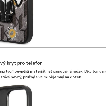
vý kryt pro telefon
anu tvoří
pevnější materiál
než samotný rámeček. Díky tomu mů
ůstává
pevný
,
pružný
a velmi
příjemný
na
dotek.