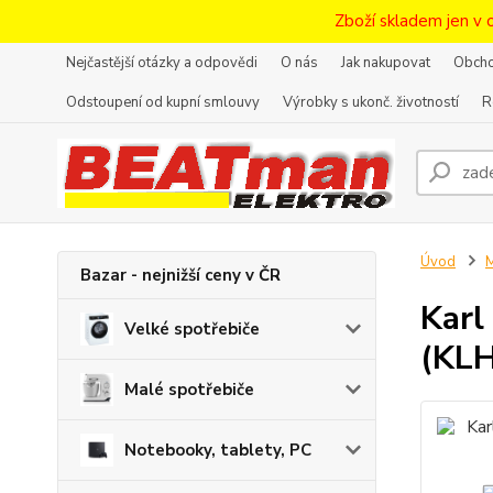
Zboží skladem jen v 
Nejčastější otázky a odpovědi
O nás
Jak nakupovat
Obcho
Odstoupení od kupní smlouvy
Výrobky s ukonč. životností
R
Úvod
M
Bazar - nejnižší ceny v ČR
Karl
Velké spotřebiče
(KL
Malé spotřebiče
Notebooky, tablety, PC