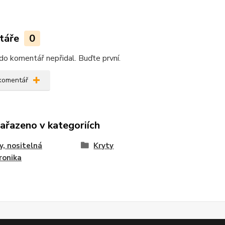
táře
0
do komentář nepřidal. Buďte první.
 komentář
zařazeno v kategoriích
y, nositelná
Kryty
ronika