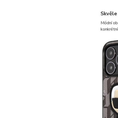
Skvěle 
Módní ob
konkrétn