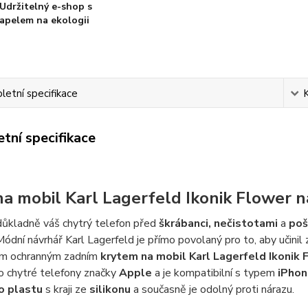
Udržitelný e-shop s
apelem na ekologii
etní specifikace
tní specifikace
na mobil Karl Lagerfeld Ikonik Flower 
důkladně váš chytrý telefon před
škrábanci, nečistotami
a
poš
ódní návrhář Karl Lagerfeld je přímo povolaný pro to, aby učini
m ochranným zadním
krytem na mobil Karl Lagerfeld Ikonik 
o chytré telefony značky
Apple
a je kompatibilní s typem
iPhon
o plastu
s kraji ze
silikonu
a současně je odolný proti nárazu.