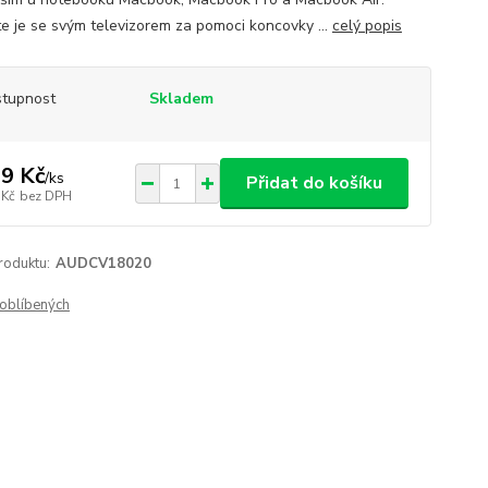
te je se svým televizorem za pomoci koncovky ...
celý popis
tupnost
Skladem
9 Kč
/
ks
Přidat do košíku
 Kč
bez DPH
roduktu:
AUDCV18020
oblíbených