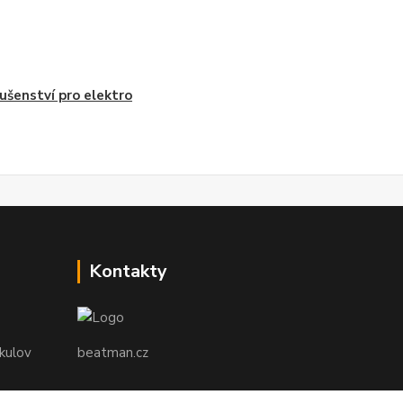
lušenství pro elektro
Kontakty
ikulov
beatman.cz
mail: Po-Pá:9-15h-POUZE PRAC. DNY