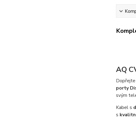
Kompl
Komple
AQ CV
Dopřejte 
porty Di
svým tel
Kabel s
d
s
kvalit