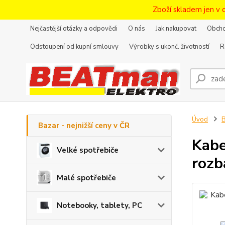
Zboží skladem jen v 
Nejčastější otázky a odpovědi
O nás
Jak nakupovat
Obcho
Odstoupení od kupní smlouvy
Výrobky s ukonč. životností
R
Úvod
B
Bazar - nejnižší ceny v ČR
Kabe
Velké spotřebiče
rozb
Malé spotřebiče
Notebooky, tablety, PC