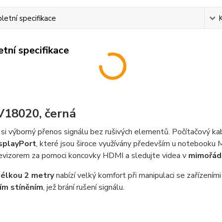
etní specifikace
tní specifikace
18020, černá
si výborný přenos signálu bez rušivých elementů. Počítačový k
splayPort
, které jsou široce využívány především u notebooku
evizorem za pomoci koncovky HDMI a sledujte videa v
mimořád
élkou 2 metry
nabízí velký komfort při manipulaci se zařízením
ním stíněním
, jež brání rušení signálu.