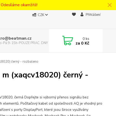
! Odesíláme okamžitě!
Přihlášení
CZK
tro@beatman.cz
0
ks
za
0 Kč
 Po-Pá:9-15h-POUZE PRAC. DNY
18020) černý - rozbaleno
2 m (xaqcv18020) černý -
8020, černá Dopřejte si výborný přenos signálu bez
ch elementů. Počítačový kabel od společnosti AQ je vhodný pro
řízení s porty DisplayPort, které jsou široce využívány
ším u notebooku Macbook, Macbook Pro a Macbook Air.