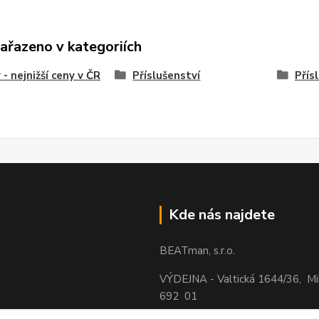
zařazeno v kategoriích
 - nejnižší ceny v ČR
Příslušenství
Přís
Kde nás najdete
BEATman, s.r.o.
VÝDEJNA - Valtická 1644/36, M
692 01