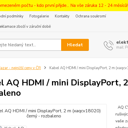
omezeném počtu - kdo první přijde... Na vše záruka 12 - 24 měsíců
dní podmínky
Fotogalerie
Kontakty
Ochrana soukromí
eklamace zboží v záruční době
elek
Hledat
mail:
azar - nejnižší ceny v ČR
Kabel AQ HDMI / mini DisplayPort, 2 m (xaqcv
l AQ HDMI / mini DisplayPort, 
aleno
AQ CV1
rušivý
vaše za
předev