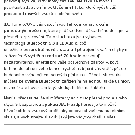
poskytují
vynikající zvukový zážitek
, ale také se mohou
pochlubit
adaptivním potlačením hluku
, které vyčistí váš
prostor od rušivých zvuků okolního světa.
JBL Tune 670NC vás osloví svou
lehkou konstrukcí a
pohodlným nošením
, které je důsledkem důkladného designu a
přesného zpracování. Tato sluchátka jsou vybavena
technologií
Bluetooth 5.3 s LE Audio
, což
umožňuje
bezproblémové a stabilní připojení
k vašim chytrým
zařízením. S
výdrží baterie až 70 hodin
poskytují
nezastavitelnou energii pro vaše poslechové zážitky. A když
baterie dosáhne svého konce,
rychlé nabíjení
vás vrátí zpět do
hudebního světa během pouhých pěti minut. Připojit sluchátka
můžete ke
dvěma Bluetooth zařízením najednou
, takže už nikdy
nezmeškáte hovor, ani když sledujete film na tabletu.
Nyní si představte, že si můžete vyladit zvuk přesně podle svého
stylu. S bezplatnou
aplikací JBL Headphones
je to možné.
Přizpůsobte si zvukový profil, aby odpovídal vašemu hudebnímu
vkusu, a vychutnejte si zvuk, jaký jste vždycky chtěli slyšet.