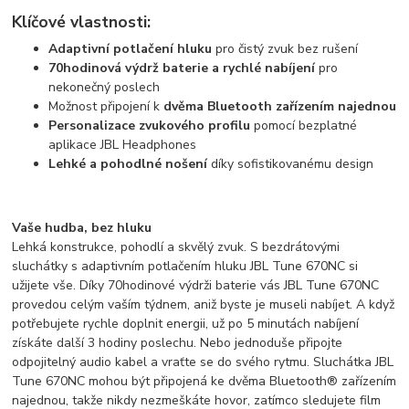
Klíčové vlastnosti:
Adaptivní potlačení hluku
pro čistý zvuk bez rušení
70hodinová výdrž baterie a rychlé nabíjení
pro
nekonečný poslech
Možnost připojení k
dvěma Bluetooth zařízením najednou
Personalizace zvukového profilu
pomocí bezplatné
aplikace JBL Headphones
Lehké a pohodlné nošení
díky sofistikovanému design
Vaše hudba, bez hluku
Lehká konstrukce, pohodlí a skvělý zvuk. S bezdrátovými
sluchátky s adaptivním potlačením hluku JBL Tune 670NC si
užijete vše. Díky 70hodinové výdrži baterie vás JBL Tune 670NC
provedou celým vaším týdnem, aniž byste je museli nabíjet. A když
potřebujete rychle doplnit energii, už po 5 minutách nabíjení
získáte další 3 hodiny poslechu. Nebo jednoduše připojte
odpojitelný audio kabel a vraťte se do svého rytmu. Sluchátka JBL
Tune 670NC mohou být připojená ke dvěma Bluetooth® zařízením
najednou, takže nikdy nezmeškáte hovor, zatímco sledujete film