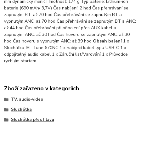
mm dynamický měnič Hmotnost: 174 g Typ baterie: Lithium-ion
baterie (690 mAh/ 3,7V) Čas nabíjení: 2 hod Čas přehrávání se
zapnutým BT: až 70 hod Čas přehrávání se zapnutým BT a
vypnutým ANC: až 70 hod Čas přehrávání se zapnutým BT a ANC:
až 44 hod Čas přehrávání při připojení přes AUX kabel a
zapnutým ANC: až 30 hod Čas hovoru se zapnutým ANC: až 30
hod Čas hovoru s vypnutým ANC: až 39 hod
Obsah balení
1 x
Sluchátka JBL Tune 670NC 1 x nabíjecí kabel typu USB-C 1 x
odpojitelný audio kabel 1 x Záruční list/Varování 1 x Průvodce
rychlým startem
Zboží zařazeno v kategoriích
TV, audio-video
Sluchátka
Sluchátka přes hlavu