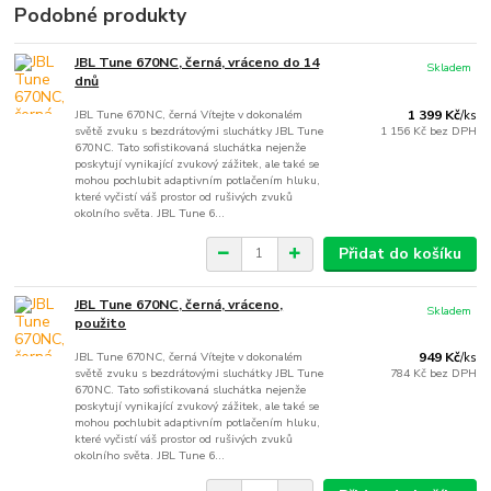
Podobné produkty
JBL Tune 670NC, černá, vráceno do 14
Skladem
dnů
JBL Tune 670NC, černá Vítejte v dokonalém
1 399 Kč
/
ks
světě zvuku s bezdrátovými sluchátky JBL Tune
1 156 Kč
bez DPH
670NC. Tato sofistikovaná sluchátka nejenže
poskytují vynikající zvukový zážitek, ale také se
mohou pochlubit adaptivním potlačením hluku,
které vyčistí váš prostor od rušivých zvuků
okolního světa. JBL Tune 6...
Přidat do košíku
JBL Tune 670NC, černá, vráceno,
Skladem
použito
JBL Tune 670NC, černá Vítejte v dokonalém
949 Kč
/
ks
světě zvuku s bezdrátovými sluchátky JBL Tune
784 Kč
bez DPH
670NC. Tato sofistikovaná sluchátka nejenže
poskytují vynikající zvukový zážitek, ale také se
mohou pochlubit adaptivním potlačením hluku,
které vyčistí váš prostor od rušivých zvuků
okolního světa. JBL Tune 6...