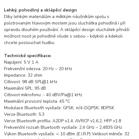
Lehký, pohodlný a sklápěcí design
Díky lehkým materiálům a měkkým náušníkům spolu s
polstrovaným hlavovým mostem jsou sluchátka pohodlná i při
opravdu dlouhém používání. A sklápěcí design sluchátek přináší
možnost nosit je pohodlně všude s sebou – kdykoli a kdekoli
chcete poslouchat hudbu.
Technické specifikace:
Napájení: 5 V 1 A
Frekvenční odezva: 20 Hz – 20 kHz
Impedance: 32 ohm
Citlivost: 98 dB SPL@1 kHz
Maximální SPL: 95 dB
Citlivost mikrofonu: - 40 dBV/Pa@1 kHz
Maximální provozní teplota: 45 °C
Modulace Bluetooth vysílače: GFSK, π/4-DQPSK, 8DPSK
Verze Bluetooth: 5.3
Verze Bluetooth profilu: A2DP v1.4, AVRCP v1.6.2, HFP v1.8
Frekvenční rozsah Bluetooth vysílače: 2,4 GHz – 2,4835 GHz
Výkon Bluetooth vysílače: < 10 dBm (E.I.R.P) Velikost měniče: 32