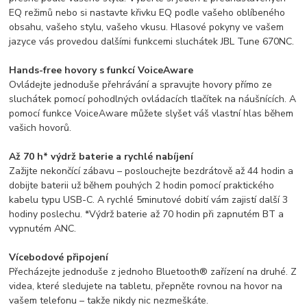
EQ režimů nebo si nastavte křivku EQ podle vašeho oblíbeného
obsahu, vašeho stylu, vašeho vkusu. Hlasové pokyny ve vašem
jazyce vás provedou dalšími funkcemi sluchátek JBL Tune 670NC.
Hands-free hovory s funkcí VoiceAware
Ovládejte jednoduše přehrávání a spravujte hovory přímo ze
sluchátek pomocí pohodlných ovládacích tlačítek na náušnících. A
pomocí funkce VoiceAware můžete slyšet váš vlastní hlas během
vašich hovorů.
Až 70 h* výdrž baterie a rychlé nabíjení
Zažijte nekončící zábavu – poslouchejte bezdrátově až 44 hodin a
dobijte baterii už během pouhých 2 hodin pomocí praktického
kabelu typu USB-C. A rychlé 5minutové dobití vám zajistí další 3
hodiny poslechu. *Výdrž baterie až 70 hodin při zapnutém BT a
vypnutém ANC.
Vícebodové připojení
Přecházejte jednoduše z jednoho Bluetooth® zařízení na druhé. Z
videa, které sledujete na tabletu, přepněte rovnou na hovor na
vašem telefonu – takže nikdy nic nezmeškáte.