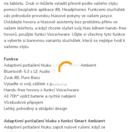
na tabletu. Zvuk si můžete vyladit přesně podle vašeho stylu
pomocí bezplatné aplikace JBL Headphones. Funkcemi sluchátek
vás jednoduše provedou hlasové pokyny ve vašem jazyce.
Ovládejte hovory a hlasové asistenty bez problému přímo ve
vašem telefonu, a když chcete slyšet svůj hlas během hands-free
hovorů, použijte funkci VoiceAware. Užijte si všechny tyto funkce
a vyberte si barevnou variantu sluchátek, která se nejlépe hodí k
vašemu stylu.
Funkce
Adaptivní potlačení hluku s funkcí Smart Ambient
Bluetooth 5.3 s LE Audio (*)
Zvuk JBL Pure Bass
Vylaďte si svůj zážitek z poslechu
Hands-free hovory s funkcí VoiceAware
Až 70h* výdrž baterie a rychlé nabíjení
Vícebodové připojení
Lehký, pohodlný a sklápěcí design
Adaptivní potlačení hluku s funkcí Smart Ambient
Adaptivní potlačení hluku zajistí nulové rušení, když se