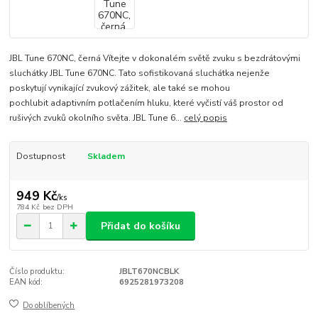
JBL Tune 670NC, černá Vítejte v dokonalém světě zvuku s bezdrátovými
sluchátky JBL Tune 670NC. Tato sofistikovaná sluchátka nejenže
poskytují vynikající zvukový zážitek, ale také se mohou
pochlubit adaptivním potlačením hluku, které vyčistí váš prostor od
rušivých zvuků okolního světa. JBL Tune 6...
celý popis
Dostupnost
Skladem
949 Kč
/
ks
784 Kč
bez DPH
Přidat do košíku
Číslo produktu:
JBLT670NCBLK
EAN kód:
6925281973208
Do oblíbených