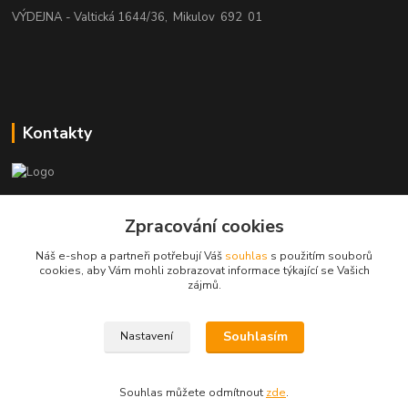
VÝDEJNA - Valtická 1644/36, Mikulov 692 01
Kontakty
beatman.cz
Zpracování cookies
mail: Po-Pá:9-15h-POUZE PRAC. DNY
Náš e-shop a partneři potřebují Váš
souhlas
s použitím souborů
cookies, aby Vám mohli zobrazovat informace týkající se Vašich
elektro@beatman.cz
zájmů.
Souhlasím
Nastavení
Souhlas můžete odmítnout
zde
.
Vytvořeno na
Eshop-rychle.cz