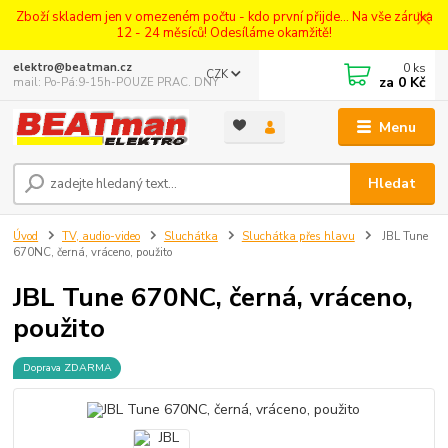
Zboží skladem jen v omezeném počtu - kdo první přijde... Na vše záruka
12 - 24 měsíců! Odesíláme okamžitě!
0
ks
elektro@beatman.cz
CZK
za
0 Kč
mail: Po-Pá:9-15h-POUZE PRAC. DNY
Menu
Hledat
Úvod
TV, audio-video
Sluchátka
Sluchátka přes hlavu
JBL Tune
670NC, černá, vráceno, použito
JBL Tune 670NC, černá, vráceno,
použito
Doprava ZDARMA