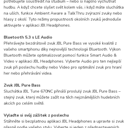
potřebujete soustředit na studium – nebo si naplno vychutnat
hudbu. A když chcete slyšet svět kolem vás, i když máte sluchátka
na uších, funkce Ambient Aware a TalkThru zvýrazní zvuky nebo
hlasy z okolí. Tyto režimy propustnosti okolních zvuků jednoduše
aktivujete v aplikaci JBl Headphones.
Bluetooth 5.3 s LE Audio
Přehrávejte bezdrátově zvuk JBL Pure Bass ve vysoké kvalitě z
vašeho smartphonu díky nejnovější technologii Bluetooth. Výkon
Bluetooth můžete optimalizovat pomocí funkce Smart Audio &
Video v aplikaci JBL Headphones. Vyberte Audio pro ten nejlepší
zvuk při poslechu hudby nebo Video pro optimální zvuk pro hraní
her nebo přehrávání videa.
Zvuk JBL Pure Bass
Sluchátka JBL Tune 670NC přináší proslulý zvuk JBL Pure Bass –
stejný zvuk, který můžete zažít na těch nejznámějších hudebních
akcích po celém světě.
Vylaďte si svůj zážitek z poslechu
Stáhněte si bezplatnou aplikaci JBL Headphones a upravte si zvuk
přesně podle vašeho stylu. Vyberte si jeden z přednastavených