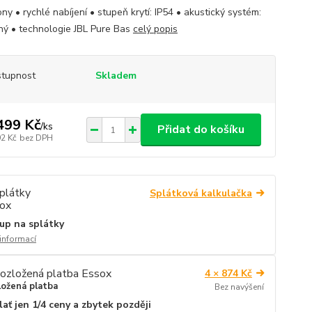
ny • rychlé nabíjení • stupeň krytí: IP54 • akustický systém:
ný • technologie JBL Pure Bas
celý popis
tupnost
Skladem
499 Kč
/
ks
Přidat do košíku
92 Kč
bez DPH
Splátková kalkulačka
up na splátky
 informací
4 × 874 Kč
ložená platba
Bez navýšení
lať jen 1/4 ceny a zbytek později