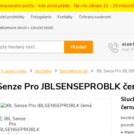
omezeném počtu - kdo první přijde... Na vše záruka 12 - 24 měsíců
dní podmínky
Fotogalerie
Kontakty
Ochrana soukromí
eklamace zboží v záruční době
elek
Hledat
mail:
V, audio-video
Sluchátka
Sluchátka do uší
JBL Senze Pro JBLS
Senze Pro JBLSENSEPROBLK če
Sluc
čern
bezdrá
pouzdr
• impe