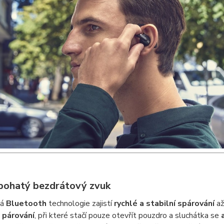
 bohatý bezdrátový zvuk
vá
Bluetooth
technologie zajistí
rychlé a stabilní spárování
až
 párování
, při které stačí pouze otevřít pouzdro a sluchátka se