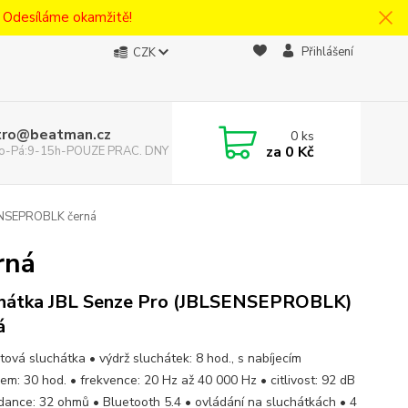
! Odesíláme okamžitě!
Přihlášení
CZK
tro@beatman.cz
0
ks
za
0 Kč
 Po-Pá:9-15h-POUZE PRAC. DNY
ENSEPROBLK černá
rná
hátka JBL Senze Pro (JBLSENSEPROBLK)
á
tová sluchátka • výdrž sluchátek: 8 hod., s nabíjecím
em: 30 hod. • frekvence: 20 Hz až 40 000 Hz • citlivost: 92 dB
dance: 32 ohmů • Bluetooth 5.4 • ovládání na sluchátkách • 4