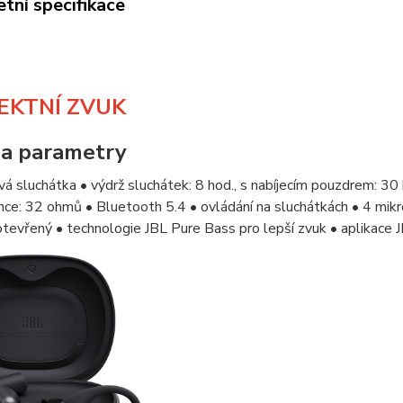
tní specifikace
EKTNÍ ZVUK
 a parametry
á sluchátka • výdrž sluchátek: 8 hod., s nabíjecím pouzdrem: 30
ce: 32 ohmů • Bluetooth 5.4 • ovládání na sluchátkách • 4 mikrof
otevřený • technologie JBL Pure Bass pro lepší zvuk • aplikace