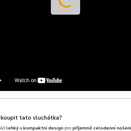
i koupit tato sluchátka?
ízí
lehký
a
kompaktní design
pro
příjemné celodenní nošen