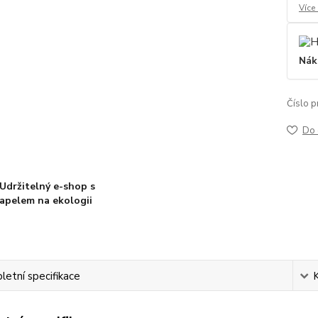
Více
Nák
Číslo p
Do 
Udržitelný e-shop s
apelem na ekologii
etní specifikace