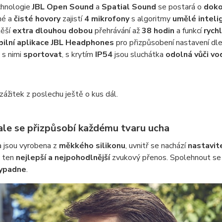
hnologie
JBL Open Sound
a
Spatial Sound
se postará o
doko
né a
čisté hovory
zajistí
4 mikrofony
s algoritmy
umělé inteli
ěší
extra dlouhou dobou
přehrávání až
38 hodin
a funkcí
rych
ilní aplikace JBL Headphones
pro přizpůsobení nastavení dl
 s nimi
sportovat
, s krytím
IP54
jsou sluchátka
odolná vůči vo
ážitek z poslechu ještě o kus dál.
le se přizpůsobí každému tvaru ucha
a jsou vyrobena z
měkkého silikonu
, uvnitř se nachází
nastavit
e ten
nejlepší a nejpohodlnější
zvukový přenos. Spolehnout se
ypadne
.