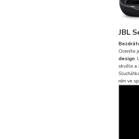
JBL S
Bezdrát
Oceníte j
design
. 
skvěle a 
Sluchátk
ním ve sp