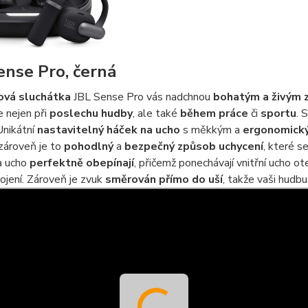
ense Pro, černá
ová
sluchátka
JBL Sense Pro vás nadchnou
bohatým a živým 
e nejen při
poslechu hudby
, ale také
během práce
či
sportu
. 
Unikátní
nastavitelný háček na ucho
s měkkým a
ergonomick
zároveň je to
pohodlný
a
bezpečný způsob uchycení
, které s
a ucho
perfektně obepínají
, přičemž ponechávají vnitřní ucho o
ojení. Zároveň je zvuk
směrován přímo do uší
, takže vaši hudb