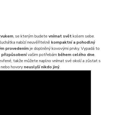
zvukem
, se kterým budete
vnímat svět
kolem sebe.
Sluchátka nabízí neuvěřitelně
kompaktní a pohodlný
ým provedením
je doplněný kovovými prvky. Vypadá to
e
přizpůsobení
vašim potřebám
během celého dne
.
tevřené, takže můžete naplno vnímat své okolí a zůstat s
u nebo hovory
neuslyší nikdo jiný
.