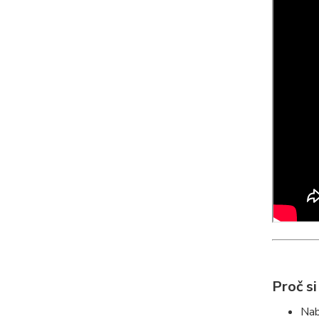
Proč s
Nab