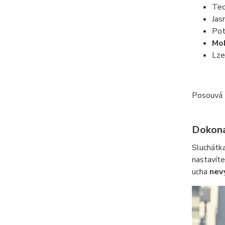
Tec
Jas
Pot
Mob
Lze
Posouvá z
Dokona
Sluchátk
nastavít
ucha
nev