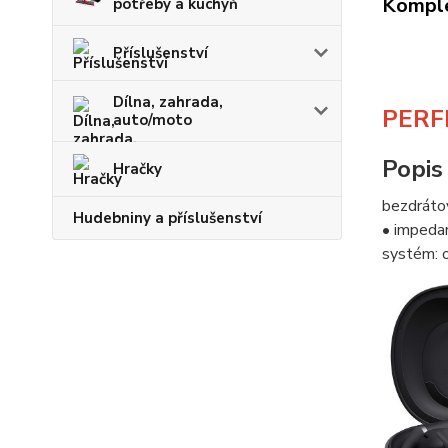
Komple
potřeby a kuchyň
Příslušenství
Dílna, zahrada,
PERF
auto/moto
Popis
Hračky
bezdrátov
Hudebniny a příslušenství
• impedan
systém: 