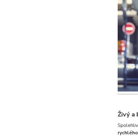
Živý a
Spolehli
rychlého