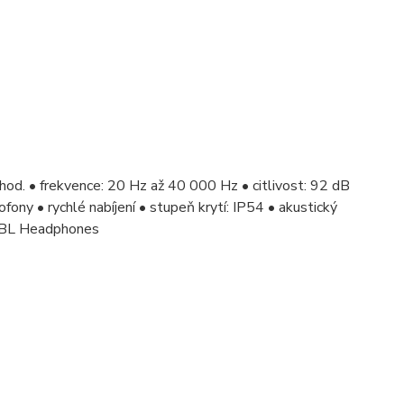
 hod. • frekvence: 20 Hz až 40 000 Hz • citlivost: 92 dB
ony • rychlé nabíjení • stupeň krytí: IP54 • akustický
 JBL Headphones