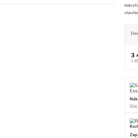
mikrofo
otevře
Dos
3 
2 8
Nák
Více
Roz
Zap