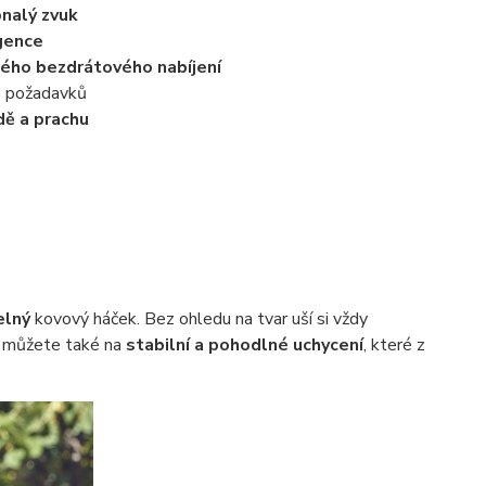
nalý zvuk
gence
lého bezdrátového nabíjení
e požadavků
dě a prachu
elný
kovový háček. Bez ohledu na tvar uší si vždy
 můžete také na
stabilní a pohodlné uchycení
, které z