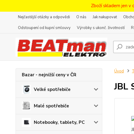
Zboží skladem jen v 
Nejčastější otázky a odpovědi
O nás
Jak nakupovat
Obcho
Odstoupení od kupní smlouvy
Výrobky s ukonč. životností
R
Úvod
T
Bazar - nejnižší ceny v ČR
JBL 
Velké spotřebiče
Malé spotřebiče
Notebooky, tablety, PC