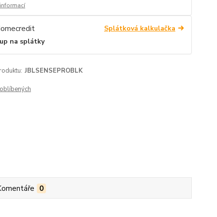
 informací
Splátková kalkulačka
up na splátky
roduktu:
JBLSENSEPROBLK
oblíbených
Komentáře
0