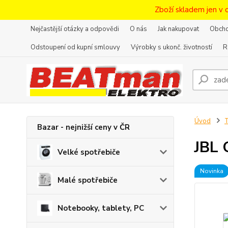
Zboží skladem jen v 
Nejčastější otázky a odpovědi
O nás
Jak nakupovat
Obcho
Odstoupení od kupní smlouvy
Výrobky s ukonč. životností
R
Úvod
T
Bazar - nejnižší ceny v ČR
JBL 
Velké spotřebiče
Novinka
Malé spotřebiče
Notebooky, tablety, PC