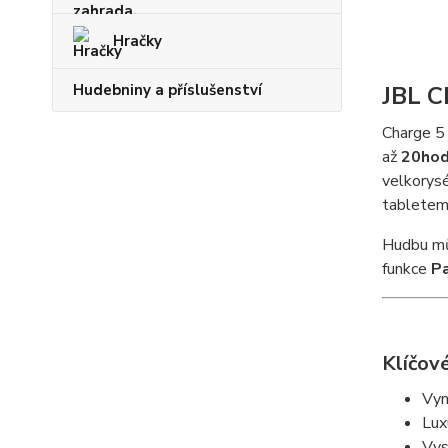
Hračky
Hudebniny a příslušenství
JBL C
Charge 5 
až
20hod
velkorysé
tabletem
Hudbu mů
funkce
P
Klíčové
Vyn
Lux
Vys