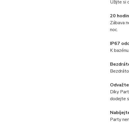
Užijte si
20 hodin
Zábava ne
noc.
IP67 odo
K bazénu.
Bezdrát
Bezdrátov
Odvažte 
Díky Part
dodejte s
Nabíjej
Party nem