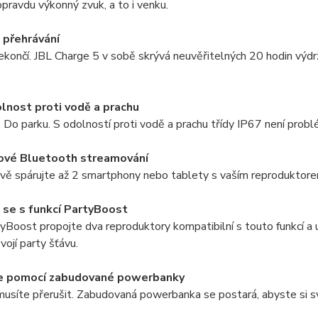
 opravdu výkonný zvuk, a to i venku.
 přehrávání
končí. JBL Charge 5 v sobě skrývá neuvěřitelných 20 hodin výdr
lnost proti vodě a prachu
 Do parku. S odolností proti vodě a prachu třídy IP67 není probl
ové Bluetooth streamování
ě spárujte až 2 smartphony nebo tablety s vaším reproduktorem
se s funkcí PartyBoost
yBoost propojte dva reproduktory kompatibilní s touto funkcí a uži
vojí party šťávu.
te pomocí zabudované powerbanky
usíte přerušit. Zabudovaná powerbanka se postará, abyste si svá