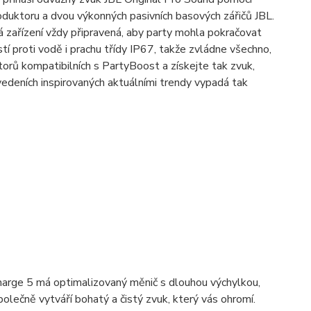
uktoru a dvou výkonných pasivních basových zářičů JBL.
 zařízení vždy připravená, aby party mohla pokračovat
tí proti vodě i prachu třídy IP67, takže zvládne všechno,
torů kompatibilních s PartyBoost a získejte tak zvuk,
ovedeních inspirovaných aktuálními trendy vypadá tak
harge 5 má optimalizovaný měnič s dlouhou výchylkou,
olečně vytváří bohatý a čistý zvuk, který vás ohromí.