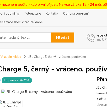
omezeném počtu - kdo první přijde... Na vše záruka 12 - 24 měsíců
dní podmínky
Fotogalerie
Kontakty
Ochrana soukromí
eklamace zboží v záruční době
elek
Hledat
mail:
V, audio-video
JBL Charge 5, černý - vráceno, používáno
Charge 5, černý - vráceno, použí
Přen
Doprava ZDARMA
JBL Ch
kamkoli
s až 2
abyste 