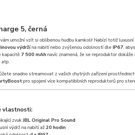
harge 5, černá
vám umožní vzít si oblíbenou hudbu kamkoli! Nabízí totiž luxusní
inovou výdrží
na nabití nebo zvýšenou odolností dle
IP67
, abys
 kapacitě
7 500 mAh
navíc znamená, že se reproduktor dokáže o
 atp.
žete snadno streamovat z vašich chytrých zařízení prostřednic
artyBoost
pro spojení více kompatibilních reproduktorů pro ster
 vlastnosti:
ikající zvuk
JBL Original Pro Sound
usní výdrž na nabití až
20 hodin
oká odolnost dle
IP67