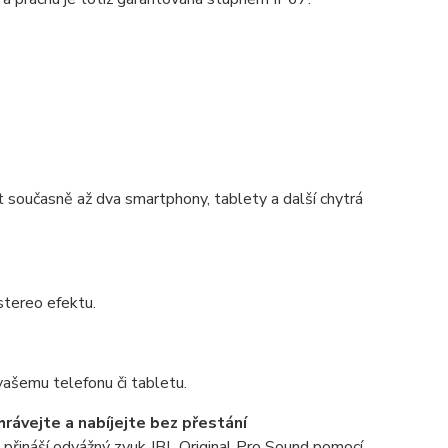
 současně až dva smartphony, tablety a další chytrá
stereo efektu.
vašemu telefonu či tabletu.
ávejte a nabíjejte bez přestání
5 přináší odvážný zvuk JBL Original Pro Sound pomocí