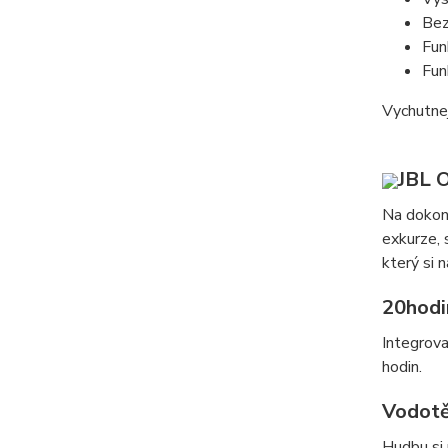
Bez
Fu
Fu
Vychutnej
JBL O
Na dokon
exkurze,
který si n
20hodi
Integrova
hodin.
Vodotě
Hudbu si 