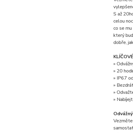
vylepšen
S až 20ho
celou noc
co se mu 
který bud
dobře, jak
KLÍČOV
» Odvážný
» 20 hodi
» IP67 od
» Bezdrá
» Odvažte
» Nabíje
Odvážný 
Vezměte s
samostatn