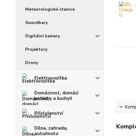
Meteorologické stanice
Soundbary
Digitální kamery
Projektory
Drony
Elektrovozítka
Domácnost, domácí
potřeby a kuchyň
Kompl
Příslušenství
Komple
Dílna, zahrada,
auto/moto