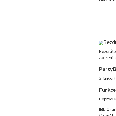
Bezd
Bezdrátov
zařízení 
Party
S funkcí 
Funkce
Reprodukt
JBL Char
Vezměte s