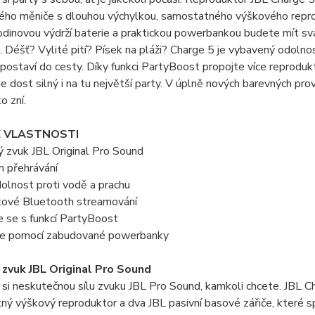
ého měniče s dlouhou výchylkou, samostatného výškového reprod
dinovou výdrží baterie a praktickou powerbankou budete mít svá
. Déšť? Vylité pití? Písek na pláži? Charge 5 je vybavený odolnos
postaví do cesty. Díky funkci PartyBoost propojte více reproduk
e dost silný i na tu největší party. V úplně nových barevných pr
o zní.
É VLASTNOSTI
 zvuk JBL Original Pro Sound
n přehrávání
olnost proti vodě a prachu
tové Bluetooth streamování
 se s funkcí PartyBoost
jte pomocí zabudované powerbanky
zvuk JBL Original Pro Sound
i neskutečnou sílu zvuku JBL Pro Sound, kamkoli chcete. JBL C
ý výškový reproduktor a dva JBL pasivní basové zářiče, které sp