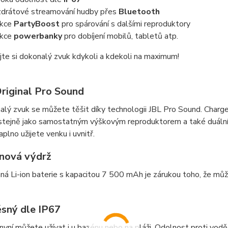
drátové streamování hudby přes
Bluetooth
nkce
PartyBoost
pro spárování s dalšími reproduktory
nkce
powerbanky
pro dobíjení mobilů, tabletů atp.
te si dokonalý zvuk kdykoli a kdekoli na maximum!
riginal Pro Sound
alý zvuk se můžete těšit díky technologii JBL Pro Sound. Char
 stejně jako samostatným výškovým reproduktorem a také duální
aplno užijete venku i uvnitř.
nová výdrž
ná Li-ion baterie s kapacitou 7 500 mAh je zárukou toho, že mů
sný dle IP67
nyní můžete užívat i u bazénu nebo na pláži. Odolnost proti vod