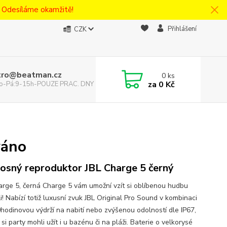
! Odesíláme okamžitě!
Přihlášení
CZK
tro@beatman.cz
0
ks
za
0 Kč
 Po-Pá:9-15h-POUZE PRAC. DNY
váno
osný reproduktor JBL Charge 5 černý
arge 5, černá Charge 5 vám umožní vzít si oblíbenou hudbu
! Nabízí totiž luxusní zvuk JBL Original Pro Sound v kombinaci
0hodinovou výdrží na nabití nebo zvýšenou odolností dle IP67,
si party mohli užít i u bazénu či na pláži. Baterie o velkorysé