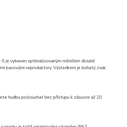
ge 5 je vybaven optimalizovaným měničem dlouhé
mi basovými reproduktory. Výsledkem je bohatý zvuk,
žete hudbu poslouchat bez přístupu k zásuvce až 20
ě a prachu je totiž garantována stupněm IP67.