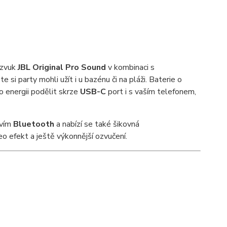
 zvuk
JBL Original Pro Sound
v kombinaci s
te si party mohli užít i u bazénu či na pláži. Baterie o
 energii podělit skrze
USB-C
port i s vaším telefonem,
tvím
Bluetooth
a nabízí se také šikovná
eo efekt a ještě výkonnější ozvučení.