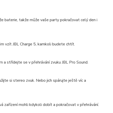
že baterie, takže může vaše party pokračovat celý den i
ém vzít JBL Charge 5, kamkoli budete chtít.
 a střídejte se v přehrávání zvuku JBL Pro Sound.
jte si stereo zvuk. Nebo jich spárujte ještě víc a
 zařízení mohli kdykoli dobít a pokračovat v přehrávání.