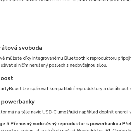
rátová svoboda
ě můžete díky integrovanému Bluetooth k reproduktoru připojit
a užívat si ničím nerušený poslech s neobyčejnou silou.
Boost
PartyBoost lze spárovat kompatibilní reproduktory a dosáhnout 
 powerbanky
or má na těle navíc USB-C umožňující například doplnit energii 
ge 5 Přenosný vodotěsný reproduktor s powerbankou Přehr
i party s sebou, ať je jakékoli počasí. Reproduktor JBL Charge 