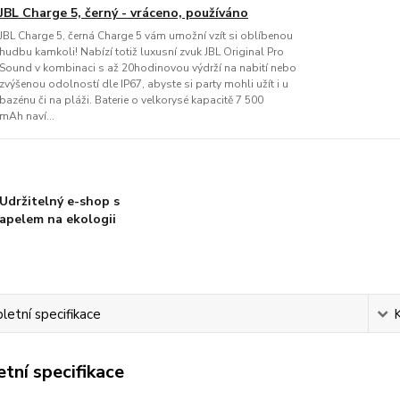
JBL Charge 5, černý - vráceno, používáno
JBL Charge 5, černá Charge 5 vám umožní vzít si oblíbenou
hudbu kamkoli! Nabízí totiž luxusní zvuk JBL Original Pro
Sound v kombinaci s až 20hodinovou výdrží na nabití nebo
zvýšenou odolností dle IP67, abyste si party mohli užít i u
bazénu či na pláži. Baterie o velkorysé kapacitě 7 500
mAh naví...
Udržitelný e-shop s
apelem na ekologii
etní specifikace
tní specifikace