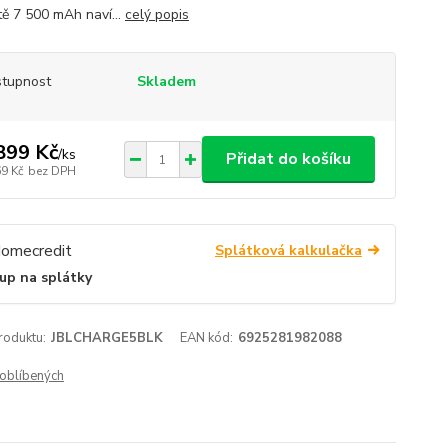
tě 7 500 mAh naví...
celý popis
tupnost
Skladem
899 Kč
/
ks
Přidat do košíku
69 Kč
bez DPH
Splátková kalkulačka
up na splátky
roduktu:
JBLCHARGE5BLK
EAN kód:
6925281982088
oblíbených