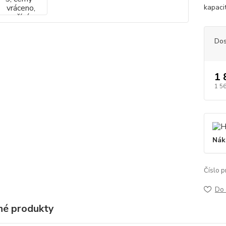
kapaci
Dos
1 
1 5
Nák
Číslo p
Do 
é produkty