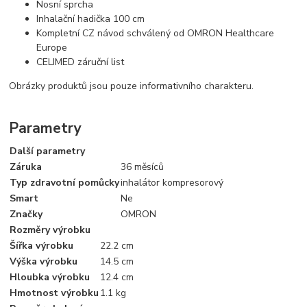
Nosní sprcha
Inhalační hadička 100 cm
Kompletní CZ návod schválený od OMRON Healthcare
Europe
CELIMED záruční list
Obrázky produktů jsou pouze informativního charakteru.
Parametry
Další parametry
Záruka
36 měsíců
Typ zdravotní pomůcky
inhalátor kompresorový
Smart
Ne
Značky
OMRON
Rozměry výrobku
Šířka výrobku
22.2 cm
Výška výrobku
14.5 cm
Hloubka výrobku
12.4 cm
Hmotnost výrobku
1.1 kg