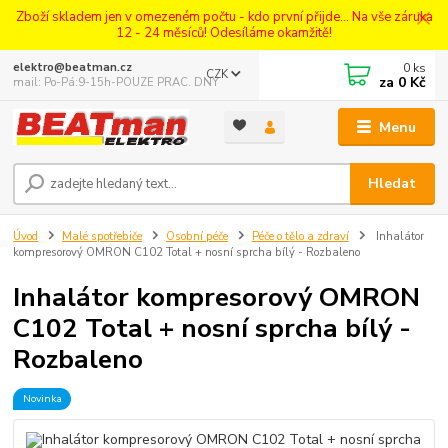
Zboží skladem jen v omezeném počtu - kdo první přijde... Na vše záruka
12 - 24 měsíců! Odesíláme okamžitě!
0
ks
elektro@beatman.cz
CZK
za
0 Kč
mail: Po-Pá:9-15h-POUZE PRAC. DNY
Menu
Hledat
Úvod
Malé spotřebiče
Osobní péče
Péče o tělo a zdraví
Inhalátor
kompresorový OMRON C102 Total + nosní sprcha bílý - Rozbaleno
Inhalátor kompresorový OMRON
C102 Total + nosní sprcha bílý -
Rozbaleno
Novinka