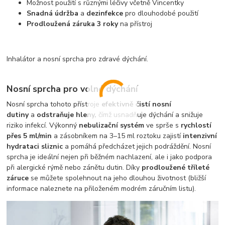
Možnost použití s různými léčivy včetně Vincentky
Snadná údržba
a
dezinfekce
pro dlouhodobé použití
Prodloužená záruka 3 roky
na přístroj
Inhalátor a nosní sprcha pro zdravé dýchání.
Nosní sprcha pro volné dýchání
Nosní sprcha tohoto přístroje
efektivně čistí nosní
dutiny
a
odstraňuje hleny,
čímž usnadňuje dýchání a snižuje
riziko infekcí. Výkonný
nebulizační systém
ve sprše s
rychlostí
přes 5 ml/min
a zásobníkem na 3–15 ml roztoku zajistí
intenzivní
hydrataci sliznic
a pomáhá předcházet jejich podráždění. Nosní
sprcha je ideální nejen při běžném nachlazení, ale i jako podpora
při alergické rýmě nebo zánětu dutin. Díky
prodloužené tříleté
záruce
se můžete spolehnout na jeho dlouhou životnost (bližší
informace naleznete na přiloženém modrém záručním listu).