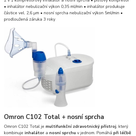
2 v 1 kompresorový inhalátor a nosní sprcha • pístový kompresor
• inhalátor nebulizační výkon 0,35 ml/min • inhalátor produkuje
částice vel. 2,6 µm • nosní sprcha nebulizační výkon 5ml/min •
prodloužená záruka 3 roky
Omron C102 Total + nosní sprcha
Omron C102 Total je
multifunkční zdravotnický přístroj
, který
kombinuje
inhalátor
a
nosní sprchu
v jednom. Pomáhá
při léčbě