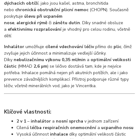
dýchacích obtíží
, jako jsou kašel, astma, bronchitida
nebo
chronická obstrukční plicní nemoc
(CHOPN). Současně
poskytuje
úlevu při ucpaném
nose
,
alergické
rýmě
či
zánětu
dutin
. Díky snadné obsluze
a
efektivnímu rozprašování
je vhodný pro celou rodinu, včetně
dětí.
Inhalátor
umožňuje
cílené vdechování léčiv
přímo do
plic
, čímž
zvyšuje jejich účinnost a minimalizuje vedlejší účinky.
Díky
nebulizačnímu výkonu 0,35 ml/min
a
optimální velikosti
částic
(MMAD
2,6 µm
) se léčivo dostává tam, kde je nejvíce
potřeba. Inhalace pomáhá nejen při akutních potížích, ale i jako
prevence závažnějších komplikací. Přístroj podporuje různé typy
léčiv, včetně minerálních vod, jako je Vincentka.
Klíčové vlastnosti:
2 v 1
–
inhalátor
a
nosní sprcha
v jednom zařízení
Cílená
léčba respiračních onemocnění
a
ucpaného nosu
Vysoká účinnost
inhalace
díky optimální velikosti částic