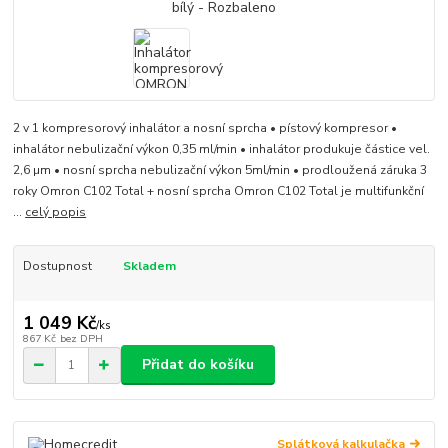
2 v 1 kompresorový inhalátor a nosní sprcha • pístový kompresor •
inhalátor nebulizační výkon 0,35 ml/min • inhalátor produkuje částice vel.
2,6 µm • nosní sprcha nebulizační výkon 5ml/min • prodloužená záruka 3
roky Omron C102 Total + nosní sprcha Omron C102 Total je multifunkční
...
celý popis
Dostupnost
Skladem
1 049 Kč
/
ks
867 Kč
bez DPH
Přidat do košíku
Splátková kalkulačka