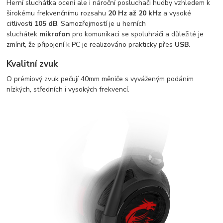
Herní sluchátka ocení ale i nároční posluchači hudby vzhledem k
širokému frekvenčnímu rozsahu
20 Hz až 20 kHz
a vysoké
citlivosti
105 dB
. Samozřejmostí je u herních
sluchátek
mikrofon
pro komunikaci se spoluhráči a důležité je
zmínit, že připojení k PC je realizováno prakticky přes
USB
.
Kvalitní zvuk
O prémiový zvuk pečují 40mm měniče s vyváženým podáním
nízkých, středních i vysokých frekvencí.