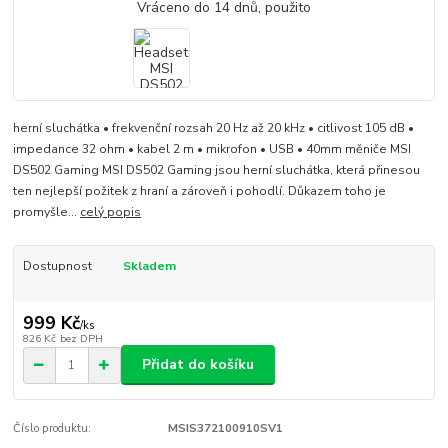
herní sluchátka • frekvenční rozsah 20 Hz až 20 kHz • citlivost 105 dB •
impedance 32 ohm • kabel 2 m • mikrofon • USB • 40mm měniče MSI
DS502 Gaming MSI DS502 Gaming jsou herní sluchátka, která přinesou
ten nejlepší požitek z hraní a zároveň i pohodlí. Důkazem toho je
promyšle...
celý popis
Dostupnost
Skladem
999 Kč
/
ks
826 Kč
bez DPH
Přidat do košíku
Číslo produktu:
MSIS372100910SV1