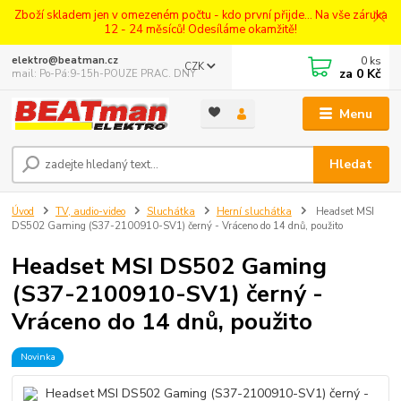
Zboží skladem jen v omezeném počtu - kdo první přijde... Na vše záruka
12 - 24 měsíců! Odesíláme okamžitě!
0
ks
elektro@beatman.cz
CZK
za
0 Kč
mail: Po-Pá:9-15h-POUZE PRAC. DNY
Menu
Hledat
Úvod
TV, audio-video
Sluchátka
Herní sluchátka
Headset MSI
DS502 Gaming (S37-2100910-SV1) černý - Vráceno do 14 dnů, použito
Headset MSI DS502 Gaming
(S37-2100910-SV1) černý -
Vráceno do 14 dnů, použito
Novinka