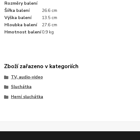
Rozměry balení
Šířka balení
26.6 cm
Výška balení
13.5 cm
Hloubka balení
27.6 cm
Hmotnost balení
0.9 kg
Zboží zařazeno v kategoriích
TV, audio-video
Sluchátka
Herní sluchátka