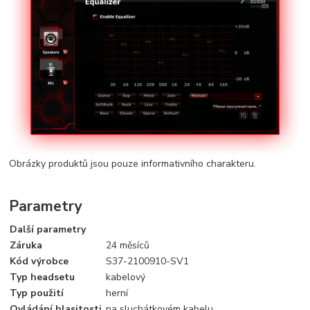
Obrázky produktů jsou pouze informativního charakteru.
Parametry
Další parametry
Záruka
24 měsíců
Kód výrobce
S37-2100910-SV1
Typ headsetu
kabelový
Typ použití
herní
Ovládání hlasitosti
na sluchátkovém kabelu