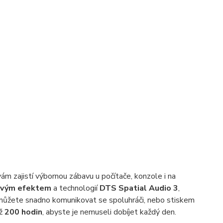
 vám zajistí výbornou zábavu u počítače, konzole i na
ovým
efektem
a technologií
DTS Spatial Audio 3
,
ůžete snadno komunikovat se spoluhráči, nebo stiskem
až
200 hodin
, abyste je nemuseli dobíjet každý den.