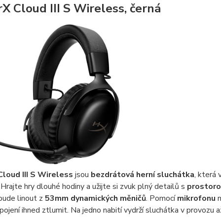
X Cloud III S Wireless, černá
loud III S Wireless
jsou
bezdrátová herní sluchátka
, která
 Hrajte hry dlouhé hodiny a užijte si zvuk plný detailů s
prostor
bude linout z
53mm dynamických měničů
. Pomocí
mikrofonu
m
spojení ihned ztlumit. Na jedno nabití vydrží sluchátka v provozu 