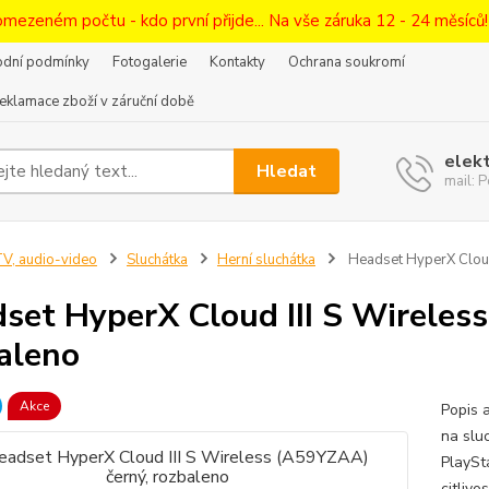
omezeném počtu - kdo první přijde... Na vše záruka 12 - 24 měsíců
dní podmínky
Fotogalerie
Kontakty
Ochrana soukromí
eklamace zboží v záruční době
elek
Hledat
mail:
V, audio-video
Sluchátka
Herní sluchátka
Headset HyperX Cloud
set HyperX Cloud III S Wireles
aleno
Akce
Popis 
na slu
PlaySt
citliv