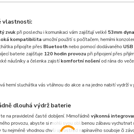
 vlastnosti:
tý zvuk
při poslechu i komunikaci vám zajišťují velké
53mm dyna
oká kompatibilita
umožní použití s počítačem, herními konzole
chátka připojíte přes
Bluetooth
nebo pomocí dodávaného
USB 
íjecí baterie zajišťuje
120 hodin provozu
při připojení přes přijí
ké náušníky a čelenka zajistí
komfortní nošení
od rána do veče
á herní sluchátka vás vtáhnou do akce a na jedno nabití vydrží v
dně dlouhá výdrž baterie
e na pravidelné časté dobíjení. Mimořádně
výkonná integrova
ho provozu, abyste si mohli svou oblíbenou zábavu vychutnat n
v tu nejméně vhodnou chvíli uprostřed napínavého souboje či závod