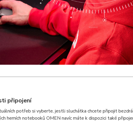
ti připojení
uálních potřeb si vyberte, jestli sluchátka chcete připojit bezd
ch herních notebooků OMEN navíc máte k dispozici také připojení