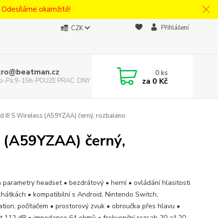
! Odesíláme okamžitě!
Přihlášení
CZK
tro@beatman.cz
0
ks
za
0 Kč
 Po-Pá:9-15h-POUZE PRAC. DNY
 III S Wireless (A59YZAA) černý, rozbaleno
s (A59YZAA) černý,
a parametry headset • bezdrátový • herní • ovládání hlasitosti
chátkách • kompatibilní s Android, Nintendo Switch,
ation, počítačem • prostorový zvuk • obroučka přes hlavu •
ost 112 dB • impedance 64 ohmů • frekvenční rozsah 20 až 20