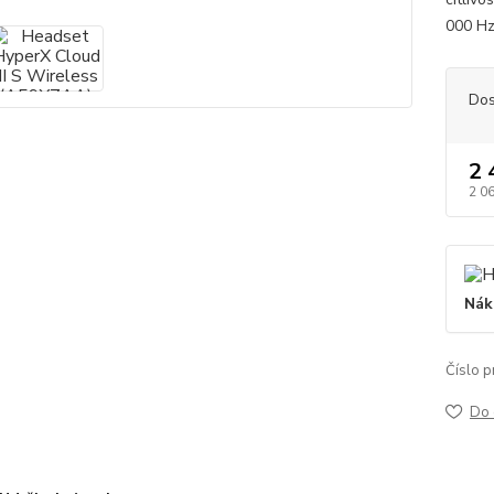
000 Hz
Dos
2 
2 0
Nák
Číslo p
Do 