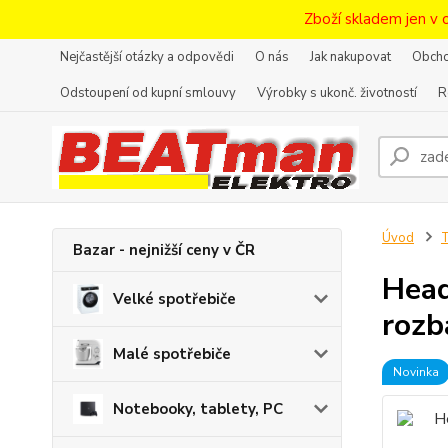
Zboží skladem jen v 
Nejčastější otázky a odpovědi
O nás
Jak nakupovat
Obcho
Odstoupení od kupní smlouvy
Výrobky s ukonč. životností
R
Úvod
T
Bazar - nejnižší ceny v ČR
Head
Velké spotřebiče
rozb
Malé spotřebiče
Novinka
Notebooky, tablety, PC