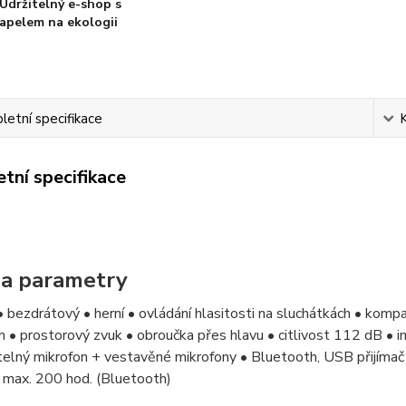
Udržitelný e-shop s
apelem na ekologii
etní specifikace
tní specifikace
 a parametry
 bezdrátový • herní • ovládání hlasitosti na sluchátkách • kompa
 • prostorový zvuk • obroučka přes hlavu • citlivost 112 dB •
telný mikrofon + vestavěné mikrofony • Bluetooth, USB přijíma
), max. 200 hod. (Bluetooth)