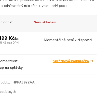
 • odnímatelný mikrofon + vest...
celý popis
tupnost
Není skladem
499 Kč
/
ks
Momentálně není k dispozici
65 Kč
bez DPH
Splátková kalkulačka
up na splátky
roduktu:
HPPA59YZAA
oblíbených