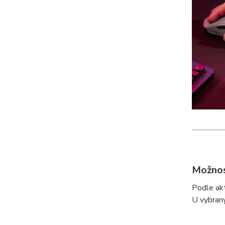
Možnos
Podle akt
U vybraný