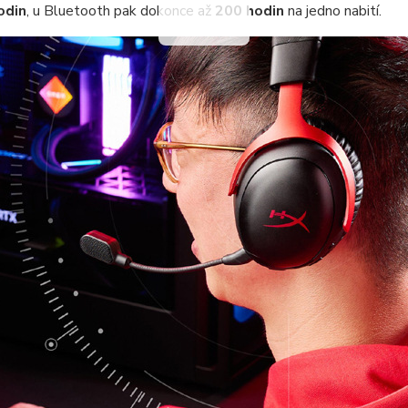
odin
, u Bluetooth pak dokonce až
200 hodin
na jedno nabití.