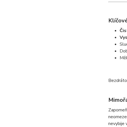
Klíčové
Čis
Vys
Slu
Dob
Měk
Bezdrátov
Mimořá
Zapomeňt
neomezené
nevybije 