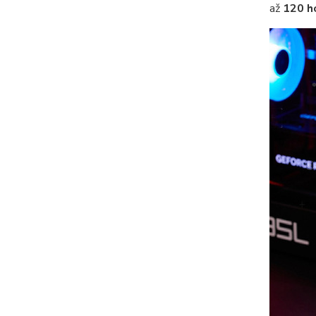
až
120 h