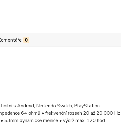
Komentáře
0
tibilní s Android, Nintendo Switch, PlayStation,
 impedance 64 ohmů • frekvenční rozsah 20 až 20 000 Hz
č • 53mm dynamické měniče • výdrž max. 120 hod.