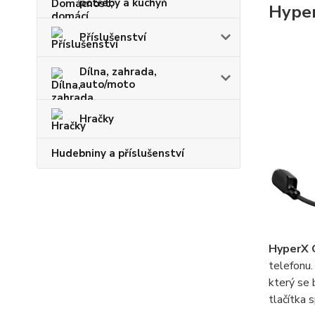
potřeby a kuchyň
Hyper
Příslušenství
Dílna, zahrada,
auto/moto
Hračky
Hudebniny a příslušenství
HyperX C
telefonu.
který se 
tlačítka 