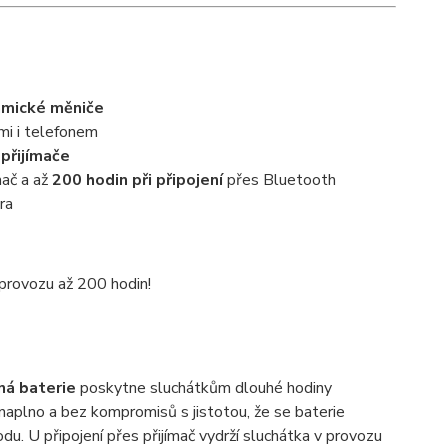
mické měniče
mi i telefonem
přijímače
mač a až
200 hodin při připojení
přes Bluetooth
ra
 provozu až 200 hodin!
ná baterie
poskytne sluchátkům dlouhé hodiny
aplno a bez kompromisů s jistotou, že se baterie
u. U připojení přes přijímač vydrží sluchátka v provozu