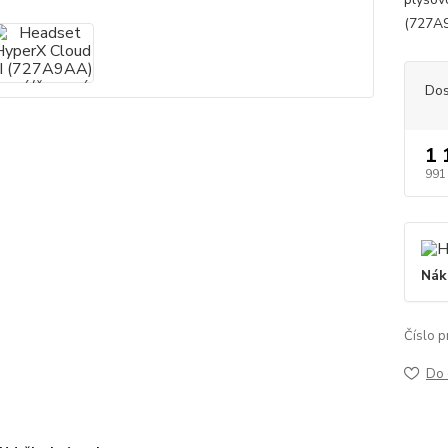
(727A9
Dos
1 
991
Nák
Číslo p
Do 