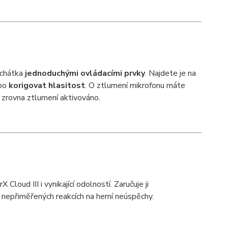
luchátka
jednoduchými ovládacími prvky
. Najdete je na
bo
korigovat hlasitost
. O ztlumení mikrofonu máte
je zrovna ztlumení aktivováno.
oud III i vynikající odolností. Zaručuje ji
i nepřiměřených reakcích na herní neúspěchy.