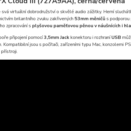
X Cloud III (727A9AA), černá/červená
svá virtuální dobrodružství o skvělé audio zážitky. Herní sluchá
ictvím brilantního zvuku zakřivených
53mm měničů
s podporou 
ho zpracování s
plyšovou paměťovou pěnou v náušnících i h
poře připojení pomocí
3,5mm Jack
konektoru i rozhraní
USB
může
. Kompatibilní jsou s počítači, zařízeními typu Mac, konzolemi P
přístroji.