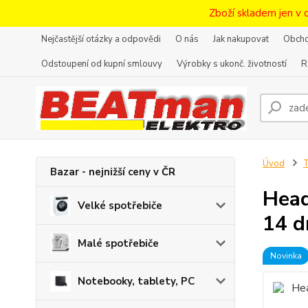
Zboží skladem jen v 
Nejčastější otázky a odpovědi
O nás
Jak nakupovat
Obcho
Odstoupení od kupní smlouvy
Výrobky s ukonč. životností
R
Úvod
T
Bazar - nejnižší ceny v ČR
Head
Velké spotřebiče
14 d
Malé spotřebiče
Novinka
Notebooky, tablety, PC