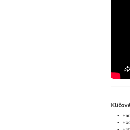
Klíčové
Par
Pod
Poh