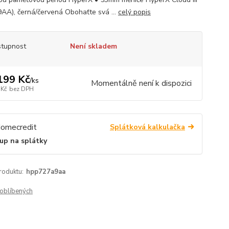
AA), černá/červená Obohaťte svá ...
celý popis
tupnost
Není skladem
199 Kč
/
ks
Momentálně není k dispozici
 Kč
bez DPH
Splátková kalkulačka
up na splátky
roduktu:
hpp727a9aa
oblíbených