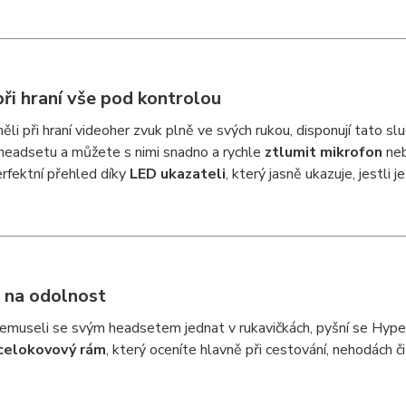
ři hraní vše pod kontrolou
li při hraní videoher zvuk plně ve svých rukou, disponují tato s
headsetu a můžete s nimi snadno a rychle
ztlumit mikrofon
ne
rfektní přehled díky
LED ukazateli
, který jasně ukazuje, jestli 
 na odolnost
museli se svým headsetem jednat v rukavičkách, pyšní se HyperX Cl
celokovový rám
, který oceníte hlavně při cestování, nehodách č