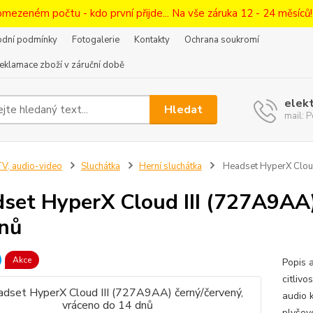
omezeném počtu - kdo první přijde... Na vše záruka 12 - 24 měsíců
dní podmínky
Fotogalerie
Kontakty
Ochrana soukromí
eklamace zboží v záruční době
elek
Hledat
mail:
V, audio-video
Sluchátka
Herní sluchátka
Headset HyperX Cloud
set HyperX Cloud III (727A9AA)
nů
Akce
Popis 
citliv
audio 
plyšov