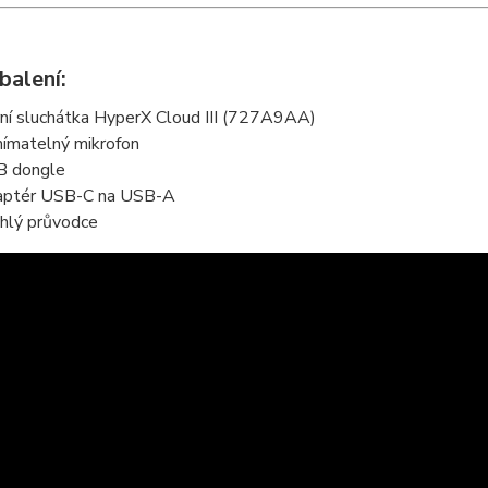
balení:
ní sluchátka HyperX Cloud III (727A9AA)
ímatelný mikrofon
 dongle
ptér USB-C na USB-A
hlý průvodce