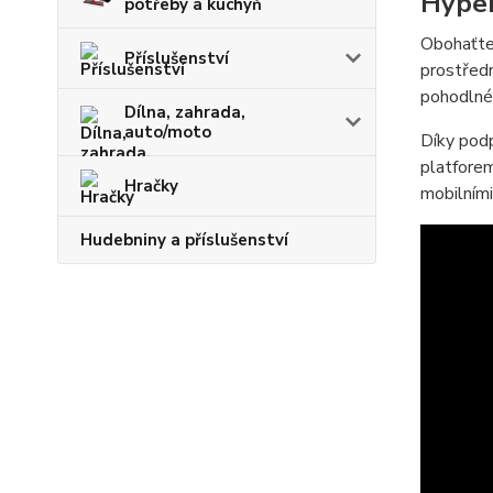
Hyper
potřeby a kuchyň
Obohaťte 
Příslušenství
prostředn
pohodlné
Dílna, zahrada,
auto/moto
Díky pod
platforem
Hračky
mobilními 
Hudebniny a příslušenství