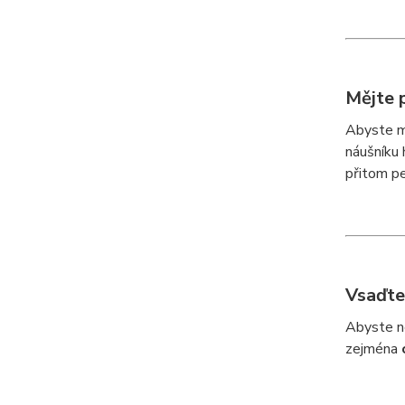
Mějte p
Abyste mě
náušníku 
přitom pe
Vsaďte
Abyste ne
zejména