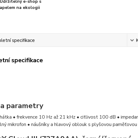
Udržitelný e-shop s
apelem na ekologii
etní specifikace
tní specifikace
 a parametry
chátka • frekvence 10 Hz až 21 kHz • citlivost 100 dB • imped
lný mikrofon • náušníky a hlavový oblouk s plyšovou paměťov