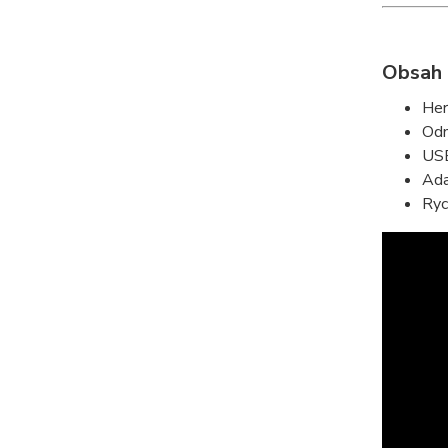
Obsah 
Her
Odn
USB
Ada
Ryc