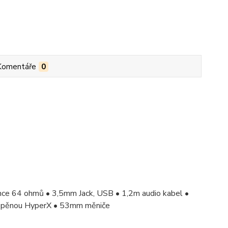
Komentáře
0
ance 64 ohmů • 3,5mm Jack, USB • 1,2m audio kabel •
ou pěnou HyperX • 53mm měniče