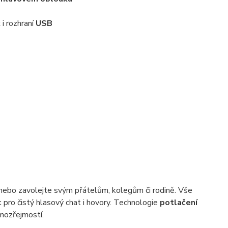
k
i rozhraní
USB
Anebo zavolejte svým přátelům, kolegům či rodině. Vše
k pro čistý hlasový chat i hovory. Technologie
potlačení
amozřejmostí.