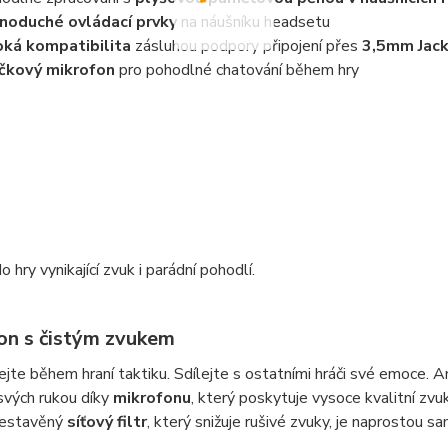
noduché ovládací prvky
na náušníku headsetu
oká kompatibilita
zásluhou podpory připojení přes
3,5mm Jac
čkový mikrofon
pro pohodlné chatování během hry
 hry vynikající zvuk i parádní pohodlí.
on s čistým zvukem
te během hraní taktiku. Sdílejte s ostatními hráči své emoce. 
svých rukou díky
mikrofonu
, který poskytuje vysoce kvalitní zvu
estavěný
síťový filtr
, který snižuje rušivé zvuky, je naprostou s