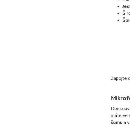
Jed
Šir
Špi
Zapojte do
Mikrof
Domlouvej
máte ve 
šumu
a v