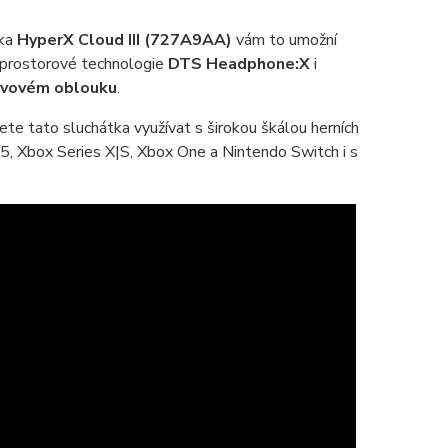
tka
HyperX Cloud III (727A9AA)
vám to umožní
prostorové technologie
DTS Headphone:X
i
lavovém oblouku
.
te tato sluchátka využívat s širokou škálou herních
S5, Xbox Series X|S, Xbox One a Nintendo Switch i s