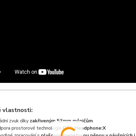
 vlastnosti:
ádní zvuk díky
zakřiveným 53mm měničům
pora prostorové technologie
DTS Headphone:X
odlné zpracování s
plyšovou paměťovou pěnou v náušnících 