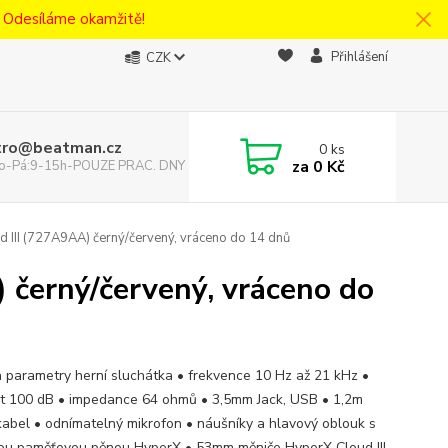
! Odesíláme okamžitě!
Přihlášení
CZK
tro@beatman.cz
0
ks
za
0 Kč
 Po-Pá:9-15h-POUZE PRAC. DNY
 III (727A9AA) černý/červený, vráceno do 14 dnů
 černý/červený, vráceno do
a parametry herní sluchátka • frekvence 10 Hz až 21 kHz •
ost 100 dB • impedance 64 ohmů • 3,5mm Jack, USB • 1,2m
kabel • odnímatelný mikrofon • náušníky a hlavový oblouk s
ou paměťovou pěnou HyperX • 53mm měniče HyperX Cloud III