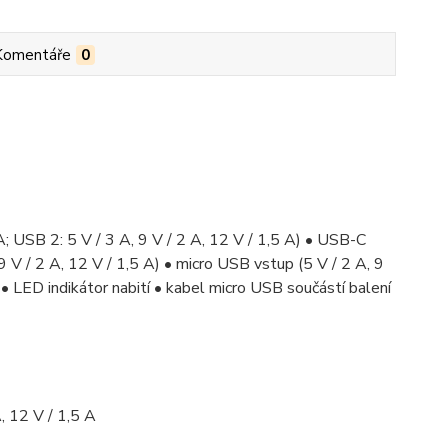
Komentáře
0
USB 2: 5 V / 3 A, 9 V / 2 A, 12 V / 1,5 A) • USB-C
 9 V / 2 A, 12 V / 1,5 A) • micro USB vstup (5 V / 2 A, 9
• LED indikátor nabití • kabel micro USB součástí balení
, 12 V / 1,5 A