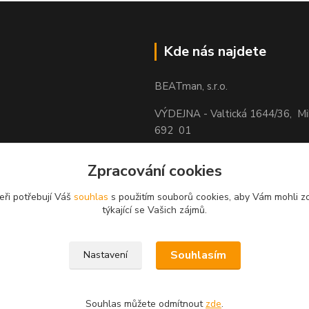
Kde nás najdete
BEATman, s.r.o.
VÝDEJNA - Valtická 1644/36, M
692 01
Zpracování cookies
eři potřebují Váš
souhlas
s použitím souborů cookies, aby Vám mohli z
týkající se Vašich zájmů.
Souhlasím
Nastavení
Souhlas můžete odmítnout
zde
.