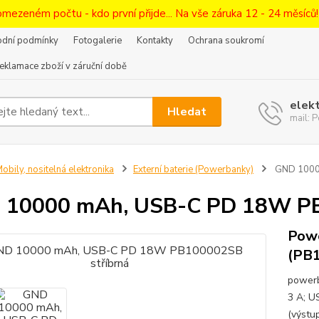
omezeném počtu - kdo první přijde... Na vše záruka 12 - 24 měsíců
dní podmínky
Fotogalerie
Kontakty
Ochrana soukromí
eklamace zboží v záruční době
elek
Hledat
mail:
obily, nositelná elektronika
Externí baterie (Powerbanky)
GND 1000
 10000 mAh, USB-C PD 18W PB
Pow
(PB1
powerb
3 A; US
(výstup