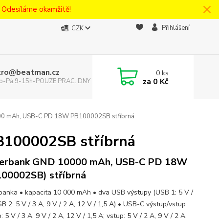
! Odesíláme okamžitě!
Přihlášení
CZK
tro@beatman.cz
0
ks
za
0 Kč
 Po-Pá:9-15h-POUZE PRAC. DNY
0 mAh, USB-C PD 18W PB100002SB stříbrná
100002SB stříbrná
erbank GND 10000 mAh, USB-C PD 18W
00002SB) stříbrná
anka • kapacita 10 000 mAh • dva USB výstupy (USB 1: 5 V /
B 2: 5 V / 3 A, 9 V / 2 A, 12 V / 1,5 A) • USB-C výstup/vstup
: 5 V / 3 A, 9 V / 2 A, 12 V / 1,5 A; vstup: 5 V / 2 A, 9 V / 2 A,