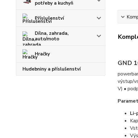
potřeby a kuchyň
Kompl
Příslušenství
Dílna, zahrada,
Komple
auto/moto
Hračky
GND 1
Hudebniny a příslušenství
powerbank
výstup/vs
V) • podp
Parametr
Li-
Kap
Vst
Výs