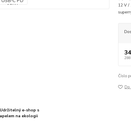
12 V /
superr
Dos
34
288
Číslo p
Do 
Udržitelný e-shop s
apelem na ekologii