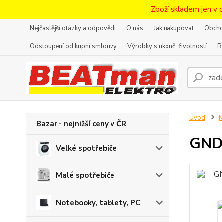
Zboží skladem jen v 
Nejčastější otázky a odpovědi
O nás
Jak nakupovat
Obcho
Odstoupení od kupní smlouvy
Výrobky s ukonč. životností
R
Úvod
M
Bazar - nejnižší ceny v ČR
GND
Velké spotřebiče
Malé spotřebiče
Notebooky, tablety, PC