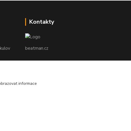
Kontakty
ikulov
beatman.cz
mail: Po-Pá:9-15h-POUZE PRAC. DNY
elektro@beatman.cz
obrazovat informace
Vytvořeno na
Eshop-rychle.cz