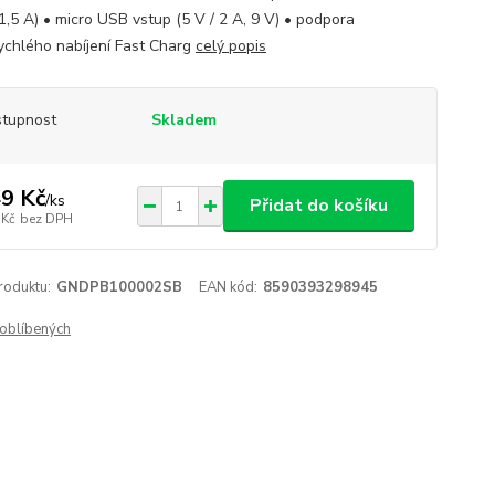
 1,5 A) • micro USB vstup (5 V / 2 A, 9 V) • podpora
ychlého nabíjení Fast Charg
celý popis
tupnost
Skladem
9 Kč
/
ks
Přidat do košíku
 Kč
bez DPH
roduktu:
GNDPB100002SB
EAN kód:
8590393298945
oblíbených