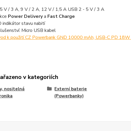
 V / 3 A, 9 V / 2 A, 12 V / 1,5 A USB 2 - 5 V / 3 A
nkce
Power Delivery
a
Fast Charge
 indikátor stavu nabití
slušenství: Micro USB kabel
od k použití CZ Powerbank GND 10000 mAh, USB-C PD 18W 
zařazeno v kategoriích
y, nositelná
Externí baterie
ronika
(Powerbanky)