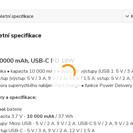
etní specifikace
tní specifikace
0000 mAh, USB-C PD 18W
a • kapacita 10 000 mAh • dva USB výstupy (USB 1: 5 V / 3 A; 
tup (výstup: 5 V / 3 A, 9 V / 2 A, 12 V / 1,5 A; vstup: 5 V / 2 A,
ora superrychlého nabíjení Fast Charge • funkce Power Delivery 
y a specifikace:
pol
baterie
acita 3,7 V -
10 000 mAh
/ 37 Wh
upy: Micro USB - 5 V / 2 A, 9 V / 2 A; USB-C 5 V / 2 A, 9 V / 2 A
tup:USB-C - 5 V / 3 A, 9 V / 2 A, 12 V / 1,5 A