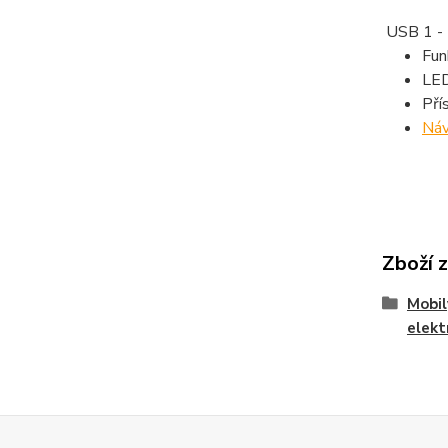
USB 1 - 5
Fu
LED
Pří
Náv
Zboží 
Mobil
elekt