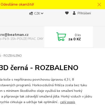
! Odesíláme okamžitě!
Přihlášení
CZK
tro@beatman.cz
0
ks
za
0 Kč
 Po-Pá:9-15h-POUZE PRAC. DNY
ná - ROZBALENO
 33D černá - ROZBALENO
ta koše s nepřilnavou povrchovou úpravou 4,3 l, 8
stavených programů. Horkovzdušná fritéza zcela bez tuku
en s minimem škodlivého oleje využívá ke smažení horký
 a připravuje tak zdravější smažená jídla. Horký vzduch v jádru
 rychle cirkuluje a udržuje tak optimální...
celý popis