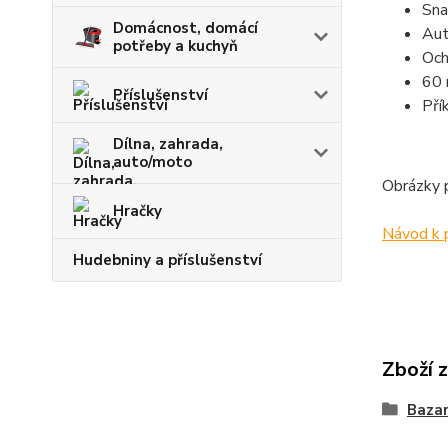
Sna
Domácnost, domácí
Aut
potřeby a kuchyň
Och
60 
Příslušenství
Pří
Dílna, zahrada,
auto/moto
Obrázky p
Hračky
Návod k 
Hudebniny a příslušenství
Zboží 
Bazar