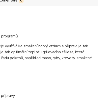
Komentáře
0
h programů.
je využívá ke smažení horký vzduch a připravuje tak
žuje tak optimální teplotu grilovacího tělesa, které
ou řadu pokrmů, například maso, ryby, krevety, smažené
 přípravy