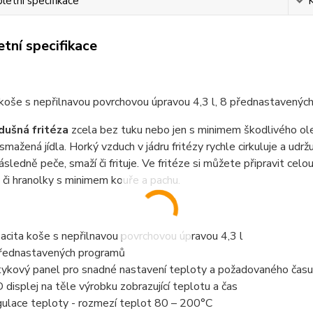
etní specifikace
tní specifikace
koše s nepřilnavou povrchovou úpravou 4,3 l, 8 přednastavenýc
dušná fritéza
zcela bez tuku nebo jen s minimem škodlivého ole
 smažená jídla. Horký vzduch v jádru fritézy rychle cirkuluje a udr
sledně peče, smaží či frituje. Ve fritéze si můžete připravit cel
či hranolky s minimem kouře a pachu.
acita koše s nepřilnavou povrchovou úpravou 4,3 l
řednastavených programů
ykový panel pro snadné nastavení teploty a požadovaného času
 displej na těle výrobku zobrazující teplotu a čas
ulace teploty - rozmezí teplot 80 – 200°C