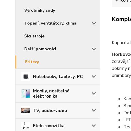
Kompl
Výrobníky sody
Komple
Topení, ventilátory, klima
Šicí stroje
Kapacita 
Další pomocníci
Horkovz
zdravější
Fritézy
pokrmy ná
brambory 
Notebooky, tablety, PC
Mobily, nositelná
elektronika
Kap
8 p
TV, audio-video
Dot
LED
Elektrovozítka
Reg