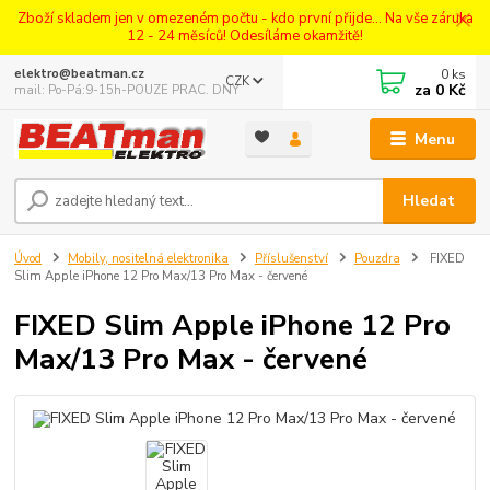
Zboží skladem jen v omezeném počtu - kdo první přijde... Na vše záruka
12 - 24 měsíců! Odesíláme okamžitě!
0
ks
elektro@beatman.cz
CZK
za
0 Kč
mail: Po-Pá:9-15h-POUZE PRAC. DNY
Menu
Hledat
Úvod
Mobily, nositelná elektronika
Příslušenství
Pouzdra
FIXED
Slim Apple iPhone 12 Pro Max/13 Pro Max - červené
FIXED Slim Apple iPhone 12 Pro
Max/13 Pro Max - červené