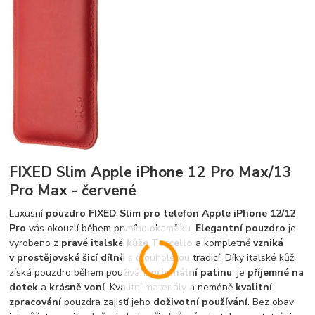
FIXED Slim Apple iPhone 12 Pro Max/13
Pro Max - červené
Luxusní
pouzdro FIXED Slim pro telefon Apple iPhone 12/12
Pro
vás okouzlí během prvního okamžiku.
Elegantní pouzdro
je
vyrobeno z
pravé italské kůže Torcello
a kompletně
vzniká
v prostějovské šicí dílně
s dlouholetou tradicí. Díky italské kůži
získá pouzdro během používání
originální patinu
, je
příjemné na
dotek
a
krásně voní
. Kvalitní materiály a neméně
kvalitní
zpracování
pouzdra zajistí jeho
doživotní používání
. Bez obav