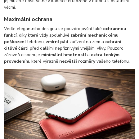
jej můžete nosit volně v kabelce či uložené v batohu s ostatními
věcmi.
Maximální ochrana
Vedle elegantního designu se pouzdro pyšní také
ochrannou
funkcí
, díky které vždy spolehlivě
zabrání mechanickému
poškození
telefonu,
zmírní pád
zařízení na zem a
ochrání
citlivé části
před dalšími nepříznivými vnějšími vlivy. Pouzdro
zároveň disponuje
minimální hmotností
a
extra tenkým
provedením
, které výrazně
nezvětší rozměry
vašeho telefonu.