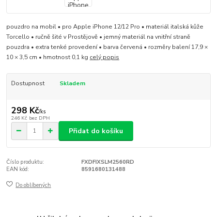
pouzdro na mobil • pro Apple iPhone 12/12 Pro • materiál italská kůže
Torcello • ručně šité v Prostějově • jemný materiál na vnitřní straně
pouzdra • extra tenké provedení • barva červená • rozměry balení 17,9 ×
10 × 3,5 cm • hmotnost 0,1 kg
celý popis
Dostupnost
Skladem
298 Kč
/
ks
246 Kč
bez DPH
Přidat do košíku
Číslo produktu:
FXDFIXSLM2560RD
EAN kód:
8591680131488
Do oblíbených