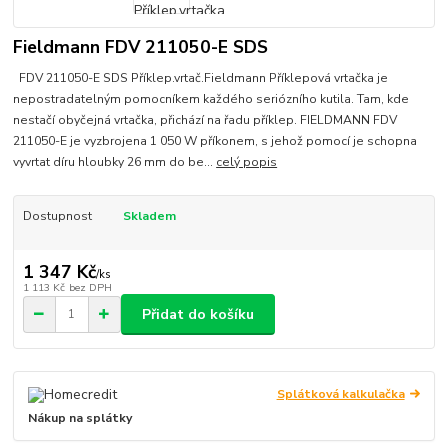
Fieldmann FDV 211050-E SDS
FDV 211050-E SDS Příklep.vrtač.Fieldmann Příklepová vrtačka je
nepostradatelným pomocníkem každého seriózního kutila. Tam, kde
nestačí obyčejná vrtačka, přichází na řadu příklep. FIELDMANN FDV
211050-E je vyzbrojena 1 050 W příkonem, s jehož pomocí je schopna
vyvrtat díru hloubky 26 mm do be...
celý popis
Dostupnost
Skladem
1 347 Kč
/
ks
1 113 Kč
bez DPH
Přidat do košíku
Splátková kalkulačka
Nákup na splátky