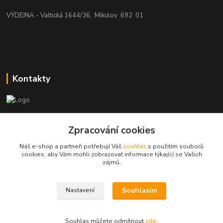
VÝDEJNA - Valtická 1644/36, Mikulov 692 01
Kontakty
beatman.cz
Zpracování cookies
mail: Po-Pá:9-15h-POUZE PRAC. DNY
Náš e-shop a partneři potřebují Váš
souhlas
s použitím souborů
cookies, aby Vám mohli zobrazovat informace týkající se Vašich
elektro@beatman.cz
zájmů.
Souhlasím
Nastavení
Souhlas můžete odmítnout
zde
.