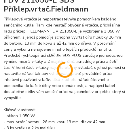
Příklep.vrtač.Fieldmann
Příklepová vrtačka je nepostradatelným pomocníkem každého
seriózního kutila. Tam, kde nestačí obyčejná vrtačka, přichází na
řadu příklep. FIELDMANN FDV 211050-E je vyzbrojena 1 050 W
příkonem, s jehož pomocí je schopna vyvrtat díru hloubky 26 mm
do betonu, 13 mm do kovu a až 42 mm do dřeva. V porovnání
ceny a výkonu nenajdeme mnoho lepších produktů na trhu.
Praktické rychloupínací sklíčidlo SDS PLUS zaručuje jednoduchou
výměnu mezi 3 vrtáky a 2 majzlíky, čímž usnadňuje práci a šetří
čas. V horní části vrtačky najdete otočný ovladač, s jehož pomocí si
nastavíte nářadí tak aby vyhovovalo právě prováděné práci.
Intuitivní používání vrtačky dělá z tohoto nářadí šikovného
pomocníka do každé dílny nebo domácnosti, a napájecí kabel
dostatečné délky vám umožní práci na jakémkoliv projektu, který si
vymyslíte.
Klíčové vlastnosti:
- příkon 1 050 W
- max. vrtání betonu: 26 mm, kovu 13 mm, dřeva: 42 mm
- 3 ks vrtáku a 2 ks majzlíku