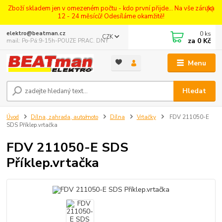
Zboží skladem jen v omezeném počtu - kdo první přijde... Na vše záruka
12 - 24 měsíců! Odesíláme okamžitě!
0
ks
elektro@beatman.cz
CZK
za
0 Kč
mail: Po-Pá:9-15h-POUZE PRAC. DNY
Menu
Hledat
Úvod
Dílna, zahrada, auto/moto
Dílna
Vrtačky
FDV 211050-E
SDS Příklep.vrtačka
FDV 211050-E SDS
Příklep.vrtačka