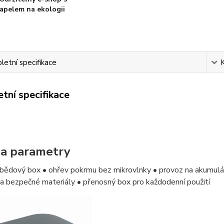
apelem na ekologii
etní specifikace
tní specifikace
 a parametry
obědový box • ohřev pokrmu bez mikrovlnky • provoz na akumulát
í a bezpečné materiály • přenosný box pro každodenní použití