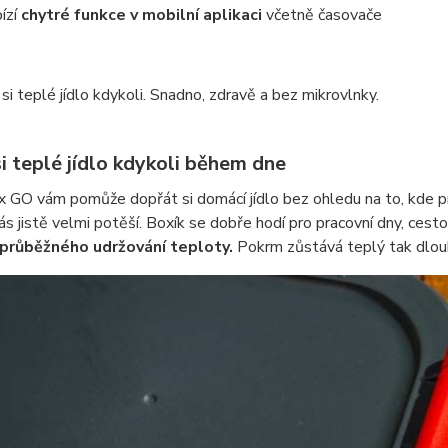
ízí
chytré funkce v mobilní aplikaci
včetně časovače
si teplé jídlo kdykoli. Snadno, zdravě a bez mikrovlnky.
si teplé jídlo kdykoli během dne
GO vám pomůže dopřát si domácí jídlo bez ohledu na to, kde pr
ás jistě velmi potěší. Boxík se dobře hodí pro pracovní dny, cesto
průběžného udržování teploty.
Pokrm zůstává teplý tak dlouh