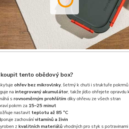
i koupit tento obědový box?
kytuje
ohřev bez mikrovlnky
, šetrný k chuti i struktuře pokrmů
guje na
integrovaný akumulátor
, takže jídlo ohřejete opravdu 
máhá s
rovnoměrným prohřátím
díky ohřevu ze všech stran
praví pokrm za
15–25 minut
žňuje nastavit
teplotu až 85 °C
poruje zachování
vitamínů a živin
vyroben z
kvalitních materiálů
vhodných pro styk s potravinami