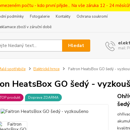
omezeném počtu - kdo první přijde... Na vše záruka 12 - 24 měsíců
dní podmínky
Fotogalerie
Kontakty
Ochrana soukromí
eklamace zboží v záruční době
elek
Hledat
mail:
alé spotřebiče
Elektrické hrnce
Faitron HeatsBox GO šedý - vyzkou
ron HeatsBox GO šedý - vyzkou
Ohří
TOP produkt
Doprava ZDARMA
šedý
ohříva
akumul
kvalit