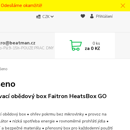
! Odesíláme okamžitě!
Přihlášení
CZK
tro@beatman.cz
0
ks
za
0 Kč
 Po-Pá:9-15h-POUZE PRAC. DNY
šeno
šeno
vací obědový box Faitron HeatsBox GO
cí obědový box • ohřev pokrmu bez mikrovlnky • provoz na
átor • nízká spotřeba energie • rovnoměrné prohřátí jídla •
ní a bezpečné materiály • přenosný box pro každodenní použití