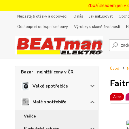
Zboží skladem jen v 
Nejčastější otázky a odpovědi
O nás
Jak nakupovat
Obcho
Odstoupení od kupní smlouvy
Výrobky s ukonč. životností
R
Úvod
M
Bazar - nejnižší ceny v ČR
Fait
Velké spotřebiče
Akce
Malé spotřebiče
Vařiče
Kuchyňské roboty