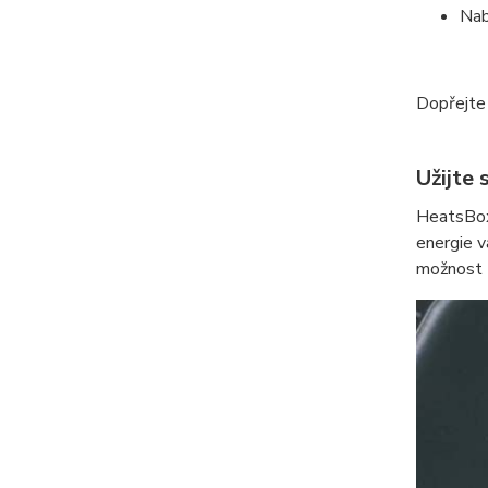
Nab
Dopřejte 
Užijte 
HeatsBox 
energie v
možnost