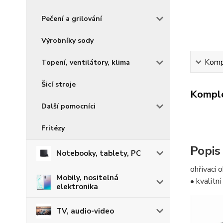
Pečení a grilování
Výrobníky sody
Kompl
Topení, ventilátory, klima
Šicí stroje
Komple
Další pomocníci
Fritézy
Popis
Notebooky, tablety, PC
ohřívací 
Mobily, nositelná
• kvalitn
elektronika
TV, audio-video