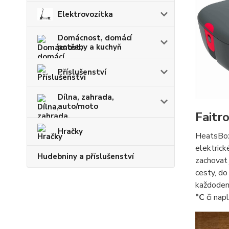
Elektrovozítka
Domácnost, domácí
potřeby a kuchyň
Příslušenství
Dílna, zahrada,
auto/moto
Faitr
Hračky
HeatsBox 
elektrick
Hudebniny a příslušenství
zachovat 
cesty, do
každodenn
°C
či nap