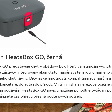
on HeatsBox GO, černá
GO představuje chytrý obědový box, který vám umožní vychutnat 
é zásuvky. Integrovaný akumulátor napájí systém rovnoměrného 
jeho chuť i živiny. Díky nízké hmotnosti, kompaktním rozměrům a
 kanceláře, do auta i do přírody. Vnitřní miska z nerezové oceli 
í používání. HeatsBox GO navíc umožňuje pohodlné ovládání pomo
lánujete čas ohřevu přesně podle svých potřeb.