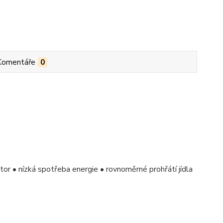
Komentáře
0
or • nízká spotřeba energie • rovnoměrné prohřátí jídla