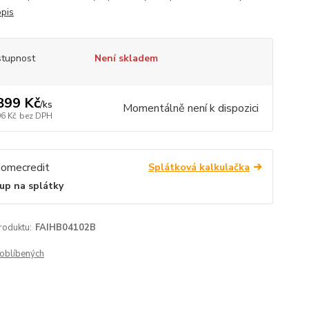
opis
tupnost
Není skladem
899 Kč
/
ks
Momentálně není k dispozici
96 Kč
bez DPH
Splátková kalkulačka
up na splátky
roduktu:
FAIHB04102B
oblíbených