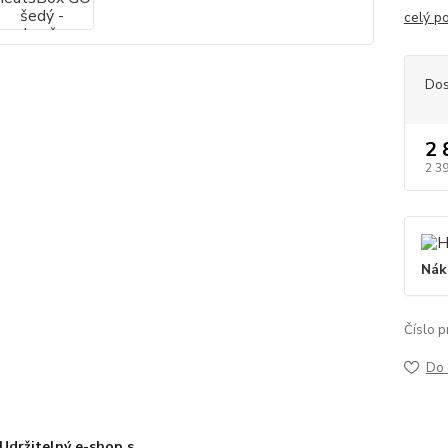
celý p
Dos
2 
2 3
Nák
Číslo p
Do 
Udržitelný e-shop s