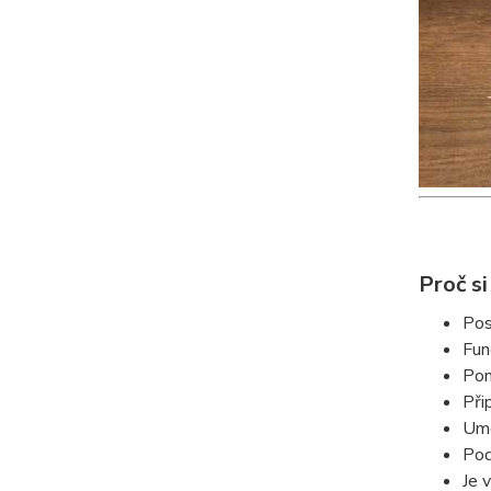
Proč s
Pos
Fun
Po
Při
Umo
Pod
Je 