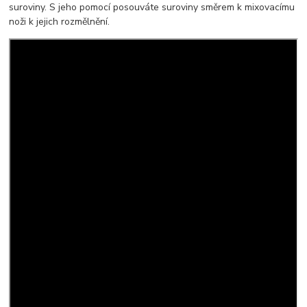
suroviny. S jeho pomocí posouváte suroviny směrem k mixovacímu
noži k jejich rozmělnění.