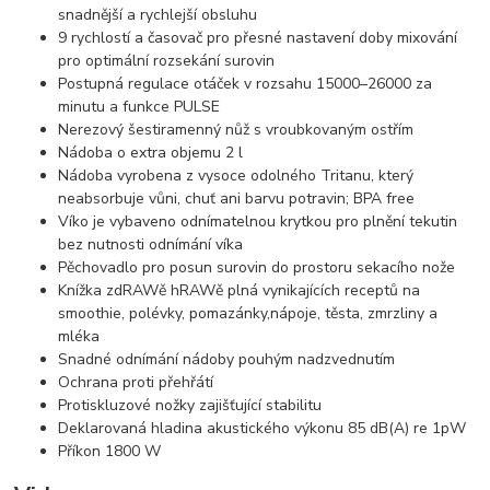
snadnější a rychlejší obsluhu
9 rychlostí a časovač pro přesné nastavení doby mixování
pro optimální rozsekání surovin
Postupná regulace otáček v rozsahu 15000–26000 za
minutu a funkce PULSE
Nerezový šestiramenný nůž s vroubkovaným ostřím
Nádoba o extra objemu 2 l
Nádoba vyrobena z vysoce odolného Tritanu, který
neabsorbuje vůni, chuť ani barvu potravin; BPA free
Víko je vybaveno odnímatelnou krytkou pro plnění tekutin
bez nutnosti odnímání víka
Pěchovadlo pro posun surovin do prostoru sekacího nože
Knížka zdRAWě hRAWě plná vynikajících receptů na
smoothie, polévky, pomazánky,nápoje, těsta, zmrzliny a
mléka
Snadné odnímání nádoby pouhým nadzvednutím
Ochrana proti přehřátí
Protiskluzové nožky zajišťující stabilitu
Deklarovaná hladina akustického výkonu 85 dB(A) re 1pW
Příkon 1800 W