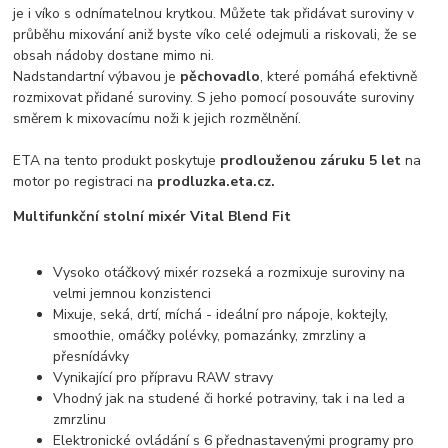
je i víko s odnímatelnou krytkou. Můžete tak přidávat suroviny v
průběhu mixování aniž byste víko celé odejmuli a riskovali, že se
obsah nádoby dostane mimo ni.
Nadstandartní výbavou je
pěchovadlo
, které pomáhá efektivně
rozmixovat přidané suroviny. S jeho pomocí posouváte suroviny
směrem k mixovacímu noži k jejich rozmělnění.
ETA na tento produkt poskytuje
prodlouženou záruku 5 let
na
motor po registraci na
prodluzka.eta.cz.
Multifunkční stolní mixér Vital Blend Fit
Vysoko otáčkový mixér rozseká a rozmixuje suroviny na
velmi jemnou konzistenci
Mixuje, seká, drtí, míchá - ideální pro nápoje, koktejly,
smoothie, omáčky polévky, pomazánky, zmrzliny a
přesnídávky
Vynikající pro přípravu RAW stravy
Vhodný jak na studené či horké potraviny, tak i na led a
zmrzlinu
Elektronické ovládání s 6 přednastavenými programy pro