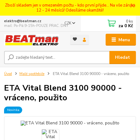
Zboží skladem jen v omezeném počtu - kdo první přijde... Na vše záruka
12 - 24 měsíců! Odesíláme okamžitě!
0
ks
elektro@beatman.cz
CZK
za
0 Kč
mail: Po-Pá:9-15h-POUZE PRAC. DNY
Menu
Hledat
Úvod
Malé spotřebiče
ETA Vital Blend 3100 90000 - vráceno, použito
ETA Vital Blend 3100 90000 -
vráceno, použito
Novinka