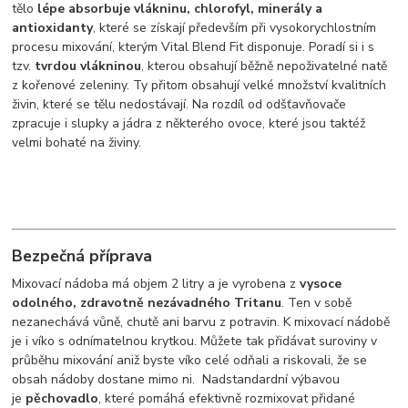
tělo
lépe absorbuje vlákninu, chlorofyl, minerály a
antioxidanty
, které se získají především při vysokorychlostním
procesu mixování, kterým Vital Blend Fit disponuje. Poradí si i s
tzv.
tvrdou vlákninou
, kterou obsahují běžně nepoživatelné natě
z kořenové zeleniny. Ty přitom obsahují velké množství kvalitních
živin, které se tělu nedostávají. Na rozdíl od odšťavňovače
zpracuje i slupky a jádra z některého ovoce, které jsou taktéž
velmi bohaté na živiny.
Bezpečná příprava
Mixovací nádoba má objem 2 litry a je vyrobena z
vysoce
odolného, zdravotně nezávadného Tritanu
. Ten v sobě
nezanechává vůně, chutě ani barvu z potravin. K mixovací nádobě
je i víko s odnímatelnou krytkou. Můžete tak přidávat suroviny v
průběhu mixování aniž byste víko celé odňali a riskovali, že se
obsah nádoby dostane mimo ni. Nadstandardní výbavou
je
pěchovadlo
, které pomáhá efektivně rozmixovat přidané