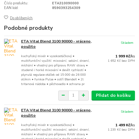
Číslo produktu:
ETA310090000
EAN kód:
8590393254309
Do oblíbených
Podobné produkty
ETA Vital Blend 3100 90000 - vráceno,
Skladem
použito
kuchyňský mixér • vysokootáčkový •
1 999 Kč
/
ks
multifunkční využití: mixování, sekání, drcení,
1 652 Kč
bez DPH
míchání • vhodný pro přípravu RAW stravy •
studené i horké mixování • devět rychlostí •
plynulá regulace otáček od 15 000 do 26 000
ot/min • funkce Pulse • ostří BlendeX • 2l
tritanová nádoba • pěchovadlo • ochrana pr
Přidat do košíku
ETA Vital Blend 3100 90000 - vráceno,
Skladem
použito
kuchyňský mixér • vysokootáčkový •
1 499 Kč
/
ks
multifunkční využití: mixování, sekání, drcení,
1 239 Kč
bez DPH
míchání • vhodný pro přípravu RAW stravy •
studené i horké mixování • devět rychlostí •