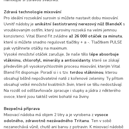
Zdravá technologie mixování
Pro ideální rozsekání surovin si můžete nastavit dobu mixování.
Uvnitř nádoby je
unikátní šestistranný nerezový nůž BlendeX
s
vroubkovaným ostřím, který suroviny rozseká na velmi jemnou
konzistenci. Vital Blend Fit zvládne
až 26 000 otáček za minutu
,
které si můžete snadno regulovat tlačítky + a -. Tlačítkem PULSE
pak vytáhnete otáčky na maximum.
Vysoké množství otáček zaručuje, že naše tělo
lépe absorbuje
vlákninu, chlorofyl, minerály a antioxidanty
, které se získají
především při vysokorychlostním procesu mixování, kterým Vital
Blend Fit disponuje. Poradí si i s tzv.
tvrdou vlákninou
, kterou
obsahují běžně nepoživatelné natě z kořenové zeleniny. Ty přitom
obsahují velké množství kvalitních živin, které se tělu nedostávají.
Na rozdíl od odšťavňovače zpracuje i slupky a jádra z některého
ovoce, které jsou taktéž velmi bohaté na živiny.
Bezpečná příprava
Mixovací nádoba má objem 2 litry a je vyrobena z
vysoce
odolného, zdravotně nezávadného Tritanu
. Ten v sobě
nezanechává vůně, chutě ani barvu z potravin. K mixovací nádobě