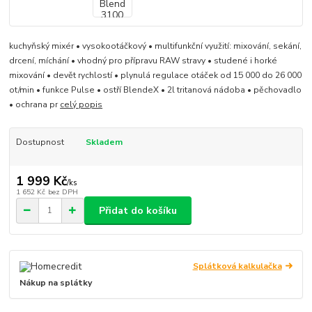
kuchyňský mixér • vysokootáčkový • multifunkční využití: mixování, sekání,
drcení, míchání • vhodný pro přípravu RAW stravy • studené i horké
mixování • devět rychlostí • plynulá regulace otáček od 15 000 do 26 000
ot/min • funkce Pulse • ostří BlendeX • 2l tritanová nádoba • pěchovadlo
• ochrana pr
celý popis
Dostupnost
Skladem
1 999 Kč
/
ks
1 652 Kč
bez DPH
Přidat do košíku
Splátková kalkulačka
Nákup na splátky