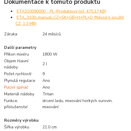
Dokumentace k tomuto produktu
ETA310090000 - PL (Produktový list, 475.17 KB)
ETA_3100_manual_CZ+SK+GB+H+PL+D (Návod k použití
CZ, 1.3 MB)
Záruka
24 měsíců
Další parametry
Příkon mixéru
1800 W
Objem hlavní
2 l
nádoby
Počet rychlostí
9
Plynulá regulace
Ano
Pulzní spínač
Ano
Materiál nádoby
Tritan
Funkce,
drcení ledu, mixování horkých surovin,
příslušenství
mixování
Rozměry výrobku
Šířka výrobku
21.0 cm