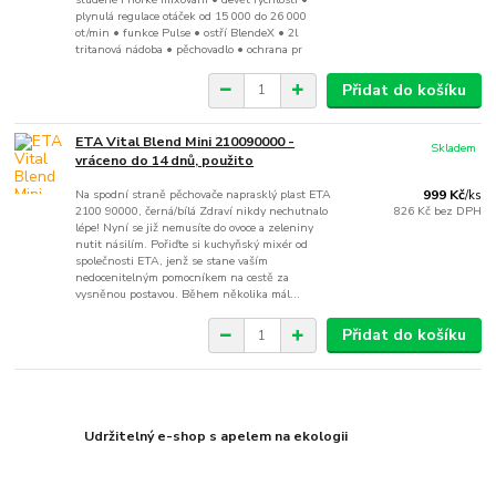
plynulá regulace otáček od 15 000 do 26 000
ot/min • funkce Pulse • ostří BlendeX • 2l
tritanová nádoba • pěchovadlo • ochrana pr
Přidat do košíku
ETA Vital Blend Mini 210090000 -
Skladem
vráceno do 14 dnů, použito
Na spodní straně pěchovače naprasklý plast ETA
999 Kč
/
ks
2100 90000, černá/bílá Zdraví nikdy nechutnalo
826 Kč
bez DPH
lépe! Nyní se již nemusíte do ovoce a zeleniny
nutit násilím. Pořiďte si kuchyňský mixér od
společnosti ETA, jenž se stane vaším
nedocenitelným pomocníkem na cestě za
vysněnou postavou. Během několika mál...
Přidat do košíku
Udržitelný e-shop s apelem na ekologii