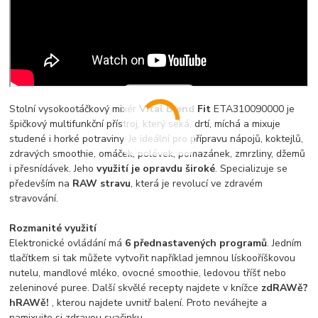
Stolní vysokootáčkový mixér
Vital Blend Fit
ETA310090000 je
špičkový multifunkční přístroj, který seká, drtí, míchá a mixuje
studené i horké potraviny. Je ideální pro přípravu nápojů, koktejlů,
zdravých smoothie, omáček, polévek, pomazánek, zmrzliny, džemů
i přesnídávek. Jeho
využití je opravdu široké
. Specializuje se
především na
RAW stravu
, která je revolucí ve zdravém
stravování.
Rozmanité využití
Elektronické ovládání má
6 přednastavených programů
. Jedním
tlačítkem si tak můžete vytvořit například jemnou lískooříškovou
nutelu, mandlové mléko, ovocné smoothie, ledovou tříšť nebo
zeleninové puree. Další skvělé recepty najdete v knížce
zdRAWě?
hRAWě!
, kterou najdete uvnitř balení. Proto neváhejte a
namixujte si zdravou svačinku.