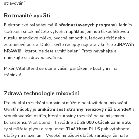
stravování.
Rozmanité využití
Elektronické ovládání má
6 přednastavených programů
. Jedním
tlačítkem si tak můžete vytvořit například jemnou lískooříškovou
nutelu, mandlové mléko, ovocné smoothie, ledovou tříšť nebo
zeleninové puree. Další skvělé recepty najdete v knížce
zdRAWě?
hRAWě!
, kterou najdete uvnitř balení. Proto neváhejte a
namixujte si zdravou svačinku.
Mixér Vital Blend se stane vaším parťákem v kuchyni i na
tréninku!
Zdravá technologie mixování
Pro ideální rozsekání surovin si můžete nastavit dobu mixování.
Uvnitř nádoby je
unikátní šestistranný nerezový nůž BlendeX
s
vroubkovaným ostřím, který suroviny rozseká na velmi jemnou
konzistenci. Vital Blend Fit zvládne
až 26 000 otáček za minutu
,
ty si můžete plynule regulovat.
Tlačítkem PULS
pak vytáhnete
otáčky na maximum. Vysoké množství otáček zaručuje, že naše