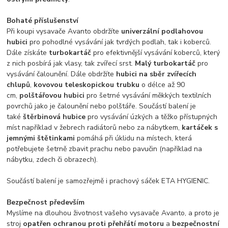
Bohaté příslušenství
Při koupi vysavače Avanto obdržíte
univerzální podlahovou
hubici
pro pohodlné vysávání jak tvrdých podlah, tak i koberců.
Dále získáte
turbokartáč
pro efektivnější vysávání koberců, který
z nich posbírá jak vlasy, tak zvířecí srst.
Malý turbokartáč
pro
vysávání čalounění. Dále obdržíte
hubici na sběr zvířecích
chlupů
,
kovovou teleskopickou trubku
o délce až 90
cm,
polštářovou hubici
pro šetrné vysávání měkkých textilních
povrchů jako je čalounění nebo polštáře. Součástí balení je
také
štěrbinová hubice
pro vysávání úzkých a těžko přístupných
míst například v žebrech radiátorů nebo za nábytkem,
kartáček s
jemnými štětinkami
pomáhá při úklidu na místech, která
potřebujete šetrně zbavit prachu nebo pavučin (například na
nábytku, zdech či obrazech).
Součástí balení je samozřejmě i prachový sáček ETA HYGIENIC.
Bezpečnost především
Myslíme na dlouhou životnost vašeho vysavače Avanto, a proto je
stroj
opatřen ochranou proti přehřátí motoru
a
bezpečnostní