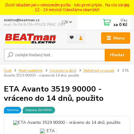
Zboží skladem jen v omezeném počtu - kdo první přijde... Na vše záruka
12 - 24 měsíců! Odesíláme okamžitě!
0
ks
elektro@beatman.cz
CZK
za
0 Kč
mail: Po-Pá:9-15h-POUZE PRAC. DNY
Menu
Hledat
Úvod
Malé spotřebiče
Vysávání a úklid
Podlahové vysavače
ETA
Avanto 3519 90000 - vráceno do 14 dnů, použito
ETA Avanto 3519 90000 -
vráceno do 14 dnů, použito
Novinka
Doprava ZDARMA