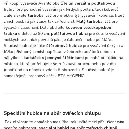
Při koupi vysavače Avanto obdržíte
univerzální podlahovou
hubici
pro pohodlné vysávání jak tvrdých podlah, tak i koberců.
Dále získáte
turbokartáč
pro efektivnější vysávání koberců, který
z nich posbírá jak vlasy, tak zvířecí srst.
Malý turbokartáč
pro
vysávání čalounění. Dále obdržíte
kovovou teleskopickou
trubku
o délce až 90 cm,
polštářovou hubici
pro šetrné vysávání
měkkých textilních povrchů jako je čalounění nebo polštáře.
Součástí balení je také
štěrbinová hubice
pro vysávání úzkých a
těžko přístupných míst například v žebrech radiátorů nebo za
nábytkem,
kartáček s jemnými štětinkami
pomáhá při úklidu na
místech, která potřebujete šetrně zbavit prachu nebo pavučin
(například na nábytku, zdech či obrazech). Součástí balení je
samozřejmě i prachový sáček ETA HYGIENIC.
Speciální hubice na sběr zvířecích chlupů
Pokud vlastníte domácího mazlíčka, tak určitě mezi příslušenstvím
oceníte nabízenou
speciální hubici na sběr zvířecích chlupů
.