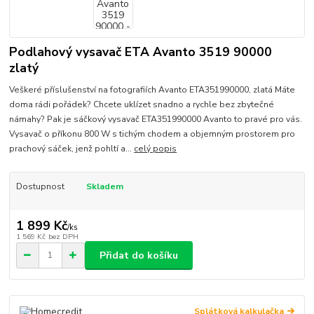
Podlahový vysavač ETA Avanto 3519 90000
zlatý
Veškeré příslušenství na fotografiích Avanto ETA351990000, zlatá Máte
doma rádi pořádek? Chcete uklízet snadno a rychle bez zbytečné
námahy? Pak je sáčkový vysavač ETA351990000 Avanto to pravé pro vás.
Vysavač o příkonu 800 W s tichým chodem a objemným prostorem pro
prachový sáček, jenž pohltí a...
celý popis
Dostupnost
Skladem
1 899 Kč
/
ks
1 569 Kč
bez DPH
Přidat do košíku
Splátková kalkulačka