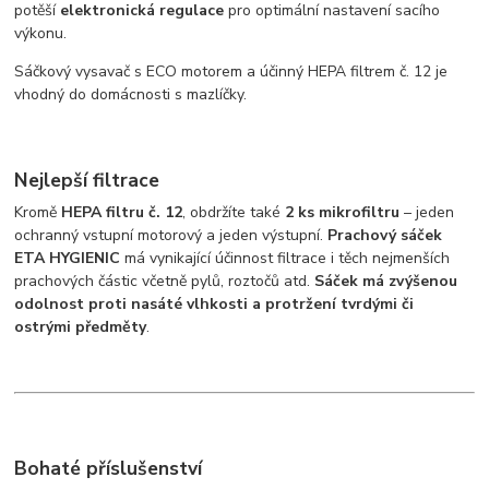
potěší
elektronická regulace
pro optimální nastavení sacího
výkonu.
Sáčkový vysavač s ECO motorem a účinný HEPA filtrem č. 12 je
vhodný do domácnosti s mazlíčky.
Nejlepší filtrace
Kromě
HEPA filtru č. 12
, obdržíte také
2 ks mikrofiltru
– jeden
ochranný vstupní motorový a jeden výstupní.
Prachový sáček
ETA HYGIENIC
má vynikající účinnost filtrace i těch nejmenších
prachových částic včetně pylů, roztočů atd.
Sáček má zvýšenou
odolnost proti nasáté vlhkosti a protržení tvrdými či
ostrými předměty
.
Bohaté příslušenství