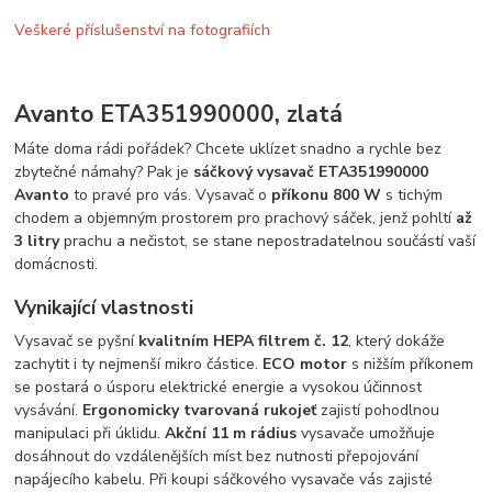
Veškeré příslušenství na fotografiích
Avanto ETA351990000, zlatá
Máte doma rádi pořádek? Chcete uklízet snadno a rychle bez
zbytečné námahy? Pak je
sáčkový vysavač ETA351990000
Avanto
to pravé pro vás. Vysavač o
příkonu 800 W
s tichým
chodem a objemným prostorem pro prachový sáček, jenž pohltí
až
3 litry
prachu a nečistot, se stane nepostradatelnou součástí vaší
domácnosti.
Vynikající vlastnosti
Vysavač se pyšní
kvalitním HEPA filtrem č. 12
, který dokáže
zachytit i ty nejmenší mikro částice.
ECO motor
s nižším příkonem
se postará o úsporu elektrické energie a vysokou účinnost
vysávání.
Ergonomicky tvarovaná rukojeť
zajistí pohodlnou
manipulaci při úklidu.
Akční 11 m rádius
vysavače umožňuje
dosáhnout do vzdálenějších míst bez nutnosti přepojování
napájecího kabelu. Při koupi sáčkového vysavače vás zajisté