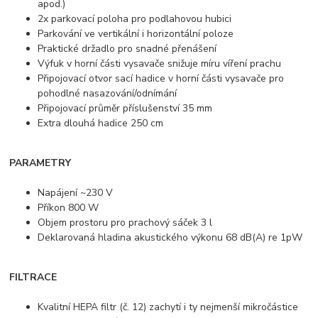
apod.)
2x parkovací poloha pro podlahovou hubici
Parkování ve vertikální i horizontální poloze
Praktické držadlo pro snadné přenášení
Výfuk v horní části vysavače snižuje míru víření prachu
Připojovací otvor sací hadice v horní části vysavače pro
pohodlné nasazování/odnímání
Připojovací průměr příslušenství 35 mm
Extra dlouhá hadice 250 cm
PARAMETRY
Napájení ~230 V
Příkon 800 W
Objem prostoru pro prachový sáček 3 l
Deklarovaná hladina akustického výkonu 68 dB(A) re 1pW
FILTRACE
Kvalitní HEPA filtr (č. 12) zachytí i ty nejmenší mikročástice