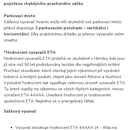
pojistkou chybějícího prachového sáčku
.
Parkovací místo
Sáčkový vysavač Avanto může mít skutečně své parkovací místo,
jelikož disponuje
2 parkovacími polohami – vertikální i
horizontální
. Díky praktickému držadlu je přenos vysavače velmi
snadný.
*Hodnocení vysavačů ETA
Hodnocení vysavačů ETA probíhá ve zkušebně v Hlinsku, kde jsou
již více než 50 let podrobovány testům dle nejpřísnějších kritérií.
Prochází zkouškami, které otestují jejich výkonnost při vysávání
koberců a tvrdých podlah, stejně jako úroveň filtrace a hlučnost.
Výsledné hodnocení tak vyjadřuje celkovou úroveň vysavače ETA.
Ty, které uspěly na výbornou ve všech čtyřech kategoriích, nesou
označení ETA 4AAAA. Uvedené hodnocení je hodnocením
společnosti ETA. Nejedná se o energetický štítek.
Sáčkový vysavač
Vysavač dosahuje hodnocení ETA 4AAAA (A - třída na