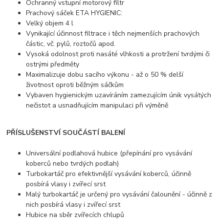
Ochranný vstupní motorový filtr
Prachový sáček ETA HYGIENIC:
Velký objem 4 l
Vynikající účinnost filtrace i těch nejmenších prachových
částic, vč. pylů, roztočů apod.
Vysoká odolnost proti nasáté vlhkosti a protržení tvrdými či
ostrými předměty
Maximalizuje dobu sacího výkonu - až o 50 % delší
životnost oproti běžným sáčkům
Vybaven hygienickým uzavíráním zamezujícím únik vysátých
nečistot a usnadňujícím manipulaci při výměně
PŘÍSLUŠENSTVÍ SOUČÁSTÍ BALENÍ
Universální podlahová hubice (přepínání pro vysávání
koberců nebo tvrdých podlah)
Turbokartáč pro efektivnější vysávání koberců, účinně
posbírá vlasy i zvířecí srst
Malý turbokartáč je určený pro vysávání čalounění - účinně z
nich posbírá vlasy i zvířecí srst
Hubice na sběr zvířecích chlupů