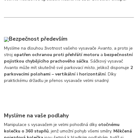
Bezpečnost především
Myslíme na dlouhou životnost vašeho vysavače Avanto, a proto je
stroj
opatřen ochranou proti přehřátí motoru
a
bezpečnostní
pojistkou chybějícího prachového sáčku
. Sáčkový vysavač
Avanto může mít skutečně své parkovací místo, jelikož disponuje
2
parkovacími polohami – vertikální i horizontální
. Díky
praktickému držadlu je přenos vysavače velmi snadný.
Myslíme na vaše podlahy
Manipulace s vysavačem je velmi pohodlná díky
otočnému
kolečku o 360 stupňů
, jenž umožní pohyb všemi směry.
Měkčená
pojezdová kolečka
jsou šetrná k hladkým podlahám, tudíž si