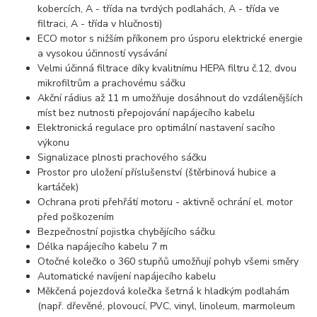
kobercích, A - třída na tvrdých podlahách, A - třída ve
filtraci, A - třída v hlučnosti)
ECO motor s nižším příkonem pro úsporu elektrické energie
a vysokou účinností vysávání
Velmi účinná filtrace díky kvalitnímu HEPA filtru č.12, dvou
mikrofiltrům a prachovému sáčku
Akční rádius až 11 m umožňuje dosáhnout do vzdálenějších
míst bez nutnosti přepojování napájecího kabelu
Elektronická regulace pro optimální nastavení sacího
výkonu
Signalizace plnosti prachového sáčku
Prostor pro uložení příslušenství (štěrbinová hubice a
kartáček)
Ochrana proti přehřátí motoru - aktivně ochrání el. motor
před poškozením
Bezpečnostní pojistka chybějícího sáčku
Délka napájecího kabelu 7 m
Otočné kolečko o 360 stupňů umožňují pohyb všemi směry
Automatické navíjení napájecího kabelu
Měkčená pojezdová kolečka šetrná k hladkým podlahám
(např. dřevěné, plovoucí, PVC, vinyl, linoleum, marmoleum