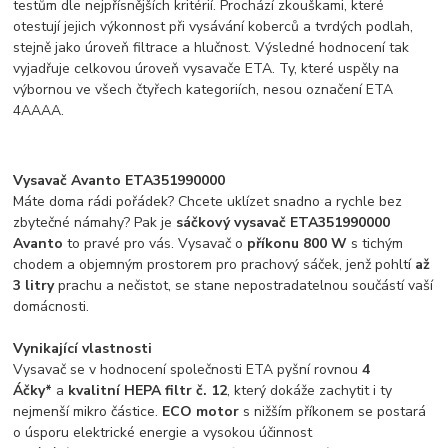
testům dle nejpřísnějších kritérií. Prochází zkouškami, které
otestují jejich výkonnost při vysávání koberců a tvrdých podlah,
stejně jako úroveň filtrace a hlučnost. Výsledné hodnocení tak
vyjadřuje celkovou úroveň vysavače ETA. Ty, které uspěly na
výbornou ve všech čtyřech kategoriích, nesou označení ETA
4AAAA.
Vysavač Avanto ETA351990000
Máte doma rádi pořádek? Chcete uklízet snadno a rychle bez
zbytečné námahy? Pak je
sáčkový vysavač ETA351990000
Avanto
to pravé pro vás. Vysavač o
příkonu 800 W
s tichým
chodem a objemným prostorem pro prachový sáček, jenž pohltí
až
3 litry
prachu a nečistot, se stane nepostradatelnou součástí vaší
domácnosti.
Vynikající vlastnosti
Vysavač se v hodnocení společnosti ETA pyšní rovnou
4
Áčky*
a
kvalitní HEPA filtr č. 12
, který dokáže zachytit i ty
nejmenší mikro částice.
ECO motor
s nižším příkonem se postará
o úsporu elektrické energie a vysokou účinnost