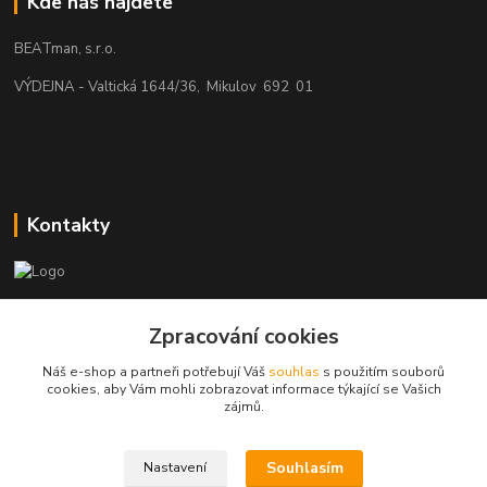
Kde nás najdete
BEATman, s.r.o.
VÝDEJNA - Valtická 1644/36, Mikulov 692 01
Kontakty
beatman.cz
Zpracování cookies
mail: Po-Pá:9-15h-POUZE PRAC. DNY
Náš e-shop a partneři potřebují Váš
souhlas
s použitím souborů
cookies, aby Vám mohli zobrazovat informace týkající se Vašich
elektro@beatman.cz
zájmů.
Souhlasím
Nastavení