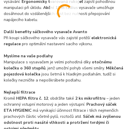
vysávání.
Ergonomicky tvarovaná rukojeť
zajistí pohodlnou
manipulaci při úklidu.
Akční 11 m rádius
vysavače umožňuje
dosáhnout do vzdálenějších míst bez nutnosti přepojování
napájecího kabelu.
Další benefity sáčkového vysavače Avanto
Při koupi sáčkového vysavače vás zajisté potěší
elektronická
regulace
pro optimální nastavení sacího výkonu.
Myslíme na vaše podlahy
Manipulace s vysavačem je velmi pohodlná díky
otočnému
kolečku o 360 stupňů
, jenž umožní pohyb všemi směry.
Měkčená
pojezdová kolečka
jsou šetrná k hladkým podlahám, tudíž si
kolečky nezničíte a nepoškrábete podlahu.
Nejlepší filtrace
Kromě
HEPA filtru č. 12
, obdržíte také
2 ks mikrofiltru
– jeden
ochranný vstupní motorový a jeden výstupní.
Prachový sáček
ETA HYGIENIC
má vynikající účinnost filtrace i těch nejmenčích
prachových částic včetně pylů, roztočů atd.
Sáček má zvýšenou
odolnost proti nasáté vlhkosti a protržení tvrdými či
ostrými předměty
.