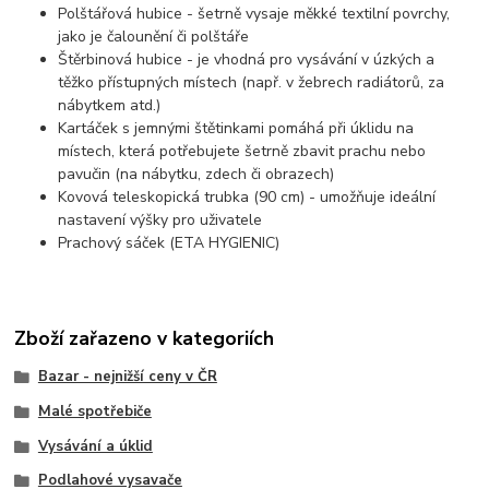
Polštářová hubice - šetrně vysaje měkké textilní povrchy,
jako je čalounění či polštáře
Štěrbinová hubice - je vhodná pro vysávání v úzkých a
těžko přístupných místech (např. v žebrech radiátorů, za
nábytkem atd.)
Kartáček s jemnými štětinkami pomáhá při úklidu na
místech, která potřebujete šetrně zbavit prachu nebo
pavučin (na nábytku, zdech či obrazech)
Kovová teleskopická trubka (90 cm) - umožňuje ideální
nastavení výšky pro uživatele
Prachový sáček (ETA HYGIENIC)
Zboží zařazeno v kategoriích
Bazar - nejnižší ceny v ČR
Malé spotřebiče
Vysávání a úklid
Podlahové vysavače