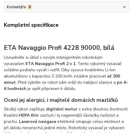
Komentáře
0
Kompletní specifikace
ETA Navaggio Profi 4228 90000, bílá
Usnadněte si úklid s novým inteligentním robotickým
vysavačem
ETA Navaggio Profi 2 v 1
. Tento výkonný vysavač
zvládne podlahu vysát i vytřít. Díky vysoce kvalitnímu Li-Ion
akumulátoru s kapacitou 5 200 mAh zvládne pracovat
až 200
minut
. Před vybitím se robot sám vrátí do nabíjecí stanice a
po 4–
6 hodinách
je opět připraven k úklidu.
Ocení jej alergici, i majitelé domácích mazlíčků
Skvělý výkon zajišťuje
digitální motor
s extra dlouhou životností.
Kvalitní
HEPA filtr
zachytí i ty nejjemnější částečky nečistot a
prachu.
Laserová navigace
efektivně zmapuje celou místnost a
při úklidu nevynechá jediné místo. Robotický vysavač je vybaven