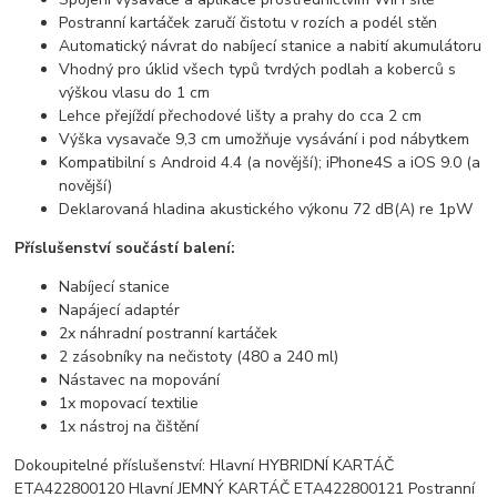
Postranní kartáček zaručí čistotu v rozích a podél stěn
Automatický návrat do nabíjecí stanice a nabití akumulátoru
Vhodný pro úklid všech typů tvrdých podlah a koberců s
výškou vlasu do 1 cm
Lehce přejíždí přechodové lišty a prahy do cca 2 cm
Výška vysavače 9,3 cm umožňuje vysávání i pod nábytkem
Kompatibilní s Android 4.4 (a novější); iPhone4S a iOS 9.0 (a
novější)
Deklarovaná hladina akustického výkonu 72 dB(A) re 1pW
Příslušenství součástí balení:
Nabíjecí stanice
Napájecí adaptér
2x náhradní postranní kartáček
2 zásobníky na nečistoty (480 a 240 ml)
Nástavec na mopování
1x mopovací textilie
1x nástroj na čištění
Dokoupitelné příslušenství: Hlavní HYBRIDNÍ KARTÁČ
ETA422800120 Hlavní JEMNÝ KARTÁČ ETA422800121 Postranní