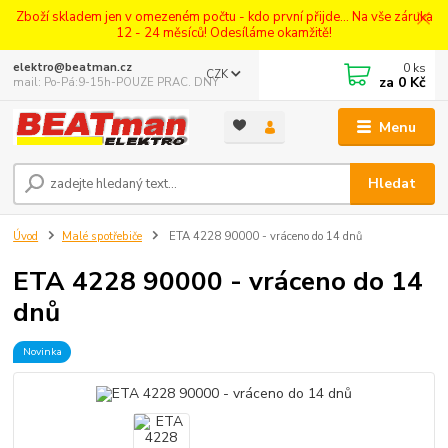
Zboží skladem jen v omezeném počtu - kdo první přijde... Na vše záruka
12 - 24 měsíců! Odesíláme okamžitě!
0
ks
elektro@beatman.cz
CZK
za
0 Kč
mail: Po-Pá:9-15h-POUZE PRAC. DNY
Menu
Hledat
Úvod
Malé spotřebiče
ETA 4228 90000 - vráceno do 14 dnů
ETA 4228 90000 - vráceno do 14
dnů
Novinka