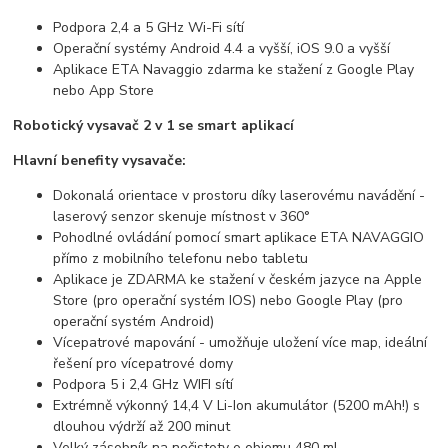
Podpora 2,4 a 5 GHz Wi-Fi sítí
Operační systémy Android 4.4 a vyšší, iOS 9.0 a vyšší
Aplikace ETA Navaggio zdarma ke stažení z Google Play
nebo App Store
Robotický vysavač 2 v 1 se smart aplikací
Hlavní benefity vysavače:
Dokonalá orientace v prostoru díky laserovému navádění -
laserový senzor skenuje místnost v 360°
Pohodlné ovládání pomocí smart aplikace ETA NAVAGGIO
přímo z mobilního telefonu nebo tabletu
Aplikace je ZDARMA ke stažení v českém jazyce na Apple
Store (pro operační systém IOS) nebo Google Play (pro
operační systém Android)
Vícepatrové mapování - umožňuje uložení více map, ideální
řešení pro vícepatrové domy
Podpora 5 i 2,4 GHz WIFI sítí
Extrémně výkonný 14,4 V Li-Ion akumulátor (5200 mAh!) s
dlouhou výdrží až 200 minut
Velký zásobník na nečistoty o objemu 480 ml