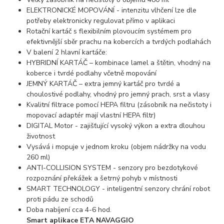
ELEKTRONICKÉ MOPOVÁNÍ - intenzitu vlhčení lze dle
potřeby elektronicky regulovat přímo v aplikaci
Rotační kartáč s flexibilním plovoucím systémem pro
efektivnější sběr prachu na kobercích a tvrdých podlahách
V balení 2 hlavní kartáče:
HYBRIDNÍ KARTÁČ – kombinace lamel a štětin, vhodný na
koberce i tvrdé podlahy včetně mopování
JEMNÝ KARTÁČ – extra jemný kartáč pro tvrdé a
choulostivé podlahy, vhodný pro jemný prach, srst a vlasy
Kvalitní filtrace pomocí HEPA filtru (zásobník na nečistoty i
mopovací adaptér mají vlastní HEPA filtr)
DIGITAL Motor - zajišťující vysoký výkon a extra dlouhou
životnost
Vysává i mopuje v jednom kroku (objem nádržky na vodu
260 ml)
ANTI-COLLISION SYSTEM - senzory pro bezdotykové
rozpoznání překážek a šetrný pohyb v místnosti
SMART TECHNOLOGY - inteligentní senzory chrání robot
proti pádu ze schodů
Doba nabíjení cca 4-6 hod.
Smart aplikace ETA NAVAGGIO