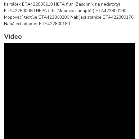
kartáček ETA422800210 HEPA filtr (Zásobník na nečistoty)
ETA422800060 HEPA filtr (Mopovací adaptér) ETA422800190
Mopovací textílie ETA422800200 Nabíjecí stanice ETA422800170
Napájecí adaptér ETA422800160
Video