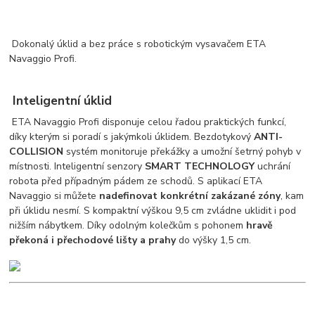
Dokonalý úklid a bez práce s robotickým vysavačem ETA
Navaggio Profi.
Inteligentní úklid
ETA Navaggio Profi disponuje celou řadou praktických funkcí,
díky kterým si poradí s jakýmkoli úklidem. Bezdotykový
ANTI-
COLLISION
systém monitoruje překážky a umožní šetrný pohyb v
místnosti. Inteligentní senzory
SMART TECHNOLOGY
uchrání
robota před případným pádem ze schodů. S aplikací ETA
Navaggio si můžete
nadefinovat konkrétní zakázané zóny
, kam
při úklidu nesmí. S kompaktní výškou 9,5 cm zvládne uklidit i pod
nižším nábytkem. Díky odolným kolečkům s pohonem
hravě
překoná i přechodové lišty a prahy
do výšky 1,5 cm.