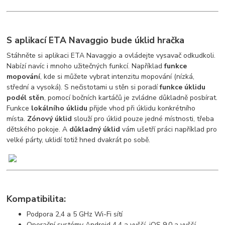
S aplikací ETA Navaggio bude úklid hračka
Stáhněte si aplikaci ETA Navaggio a ovládejte vysavač odkudkoli.
Nabízí navíc i mnoho užitečných funkcí. Například
funkce
mopování
, kde si můžete vybrat intenzitu mopování (nízká,
střední a vysoká). S nečistotami u stěn si poradí
funkce úklidu
podél stěn
, pomocí bočních kartáčů je zvládne důkladně posbírat.
Funkce
lokálního úklidu
přijde vhod při úklidu konkrétního
místa.
Zónový úklid
slouží pro úklid pouze jedné místnosti, třeba
dětského pokoje. A
důkladný úklid
vám ušetří práci například pro
velké párty, uklidí totiž hned dvakrát po sobě.
Kompatibilita:
Podpora 2,4 a 5 GHz Wi-Fi sítí
Operační systémy Android 4.4 a vyšší, iOS 9.0 a vyšší