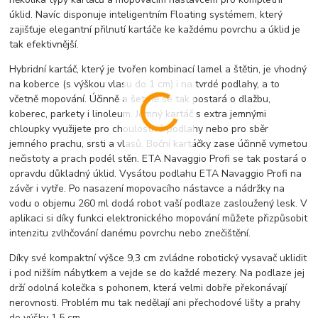
úklid. Navíc disponuje inteligentním Floating systémem, který
zajišťuje elegantní přilnutí kartáče ke každému povrchu a úklid je
tak efektivnější.
Hybridní kartáč, který je tvořen kombinací lamel a štětin, je vhodný
na koberce (s výškou vlasu do 1 cm) i na tvrdé podlahy, a to
včetně mopování. Účinně a šetrně se tak postará o dlažbu,
koberec, parkety i linoleum. Jemný kartáč s extra jemnými
chloupky využijete pro choulostivé podlahy nebo pro sběr
jemného prachu, srsti a vlasů. Boční kartáčky zase účinně vymetou
nečistoty a prach podél stěn. ETA Navaggio Profi se tak postará o
opravdu důkladný úklid. Vysátou podlahu ETA Navaggio Profi na
závěr i vytře. Po nasazení mopovacího nástavce a nádržky na
vodu o objemu 260 ml dodá robot vaší podlaze zasloužený lesk. V
aplikaci si díky funkci elektronického mopování můžete přizpůsobit
intenzitu zvlhčování danému povrchu nebo znečištění.
Díky své kompaktní výšce 9,3 cm zvládne robotický vysavač uklidit
i pod nižším nábytkem a vejde se do každé mezery. Na podlaze jej
drží odolná kolečka s pohonem, která velmi dobře překonávají
nerovnosti. Problém mu tak nedělají ani přechodové lišty a prahy
do výšky 1,5 cm.