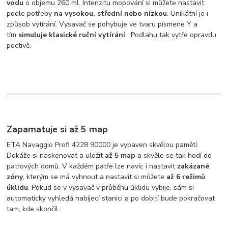
vodu
o objemu 260 ml. Intenzitu mopování si můžete nastavit
podle potřeby
na vysokou, střední nebo nízkou
. Unikátní je i
způsob vytírání. Vysavač se pohybuje ve tvaru písmene Y a
tím
simuluje klasické ruční vytírání
. Podlahu tak vytře opravdu
poctivě.
Zapamatuje si až 5 map
ETA Navaggio Profi 4228 90000 je vybaven skvělou pamětí.
Dokáže si naskenovat a uložit
až 5 map
a skvěle se tak hodí do
patrových domů. V každém patře lze navíc i nastavit
zakázané
zóny
, kterým se má vyhnout a nastavit si můžete
až 6
režimů
úklidu
. Pokud se v vysavač v průběhu úklidu vybije, sám si
automaticky vyhledá nabíjecí stanici a po dobití bude pokračovat
tam, kde skončil.