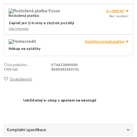
4 × 999 Kč
Rozložená platba
Bez navýšení
Zaplať jen 1/4 ceny a zbytek později
Více informací
Splátková kalkulačka
Nákup na splátky
Číslo produktu:
ETA422890000
EAN kód:
8590393303731
Do oblíbených
Udržitelný e-shop s apelem na ekologii
Kompletní specifikace