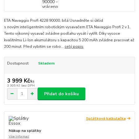
ETA Navaggio Profi 4228 90000, bílá Usnadněte si úklid
s novým inteligentním robotickým vysavačem ETA Navaggio Profi 2 v 1.
Tento výkonný vysavač zvládne podlahu vysát i vytřít. Díky vysoce
kvalitnímu Li-Ion akumulátoru s kapacitou 5 200 mAh zvládne pracovat až
200 minut. Před vybitím se robo...
celý popis
Dostupnost
Skladem
3 999 Kč
/
ks
3 305 Kč
bez DPH
Přidat do košíku
Splátková kalkulačka
Nákup na splátky
Více informací