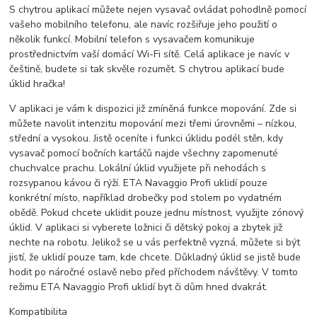
S chytrou aplikací můžete nejen vysavač ovládat pohodlně pomocí
vašeho mobilního telefonu, ale navíc rozšiřuje jeho použití o
několik funkcí. Mobilní telefon s vysavačem komunikuje
prostřednictvím vaší domácí Wi-Fi sítě. Celá aplikace je navíc v
češtině, budete si tak skvěle rozumět. S chytrou aplikací bude
úklid hračka!
V aplikaci je vám k dispozici již zmíněná funkce mopování. Zde si
můžete navolit intenzitu mopování mezi třemi úrovněmi – nízkou,
střední a vysokou. Jistě oceníte i funkci úklidu podél stěn, kdy
vysavač pomocí bočních kartáčů najde všechny zapomenuté
chuchvalce prachu. Lokální úklid využijete při nehodách s
rozsypanou kávou či rýží. ETA Navaggio Profi uklidí pouze
konkrétní místo, například drobečky pod stolem po vydatném
obědě. Pokud chcete uklidit pouze jednu místnost, využijte zónový
úklid. V aplikaci si vyberete ložnici či dětský pokoj a zbytek již
nechte na robotu. Jelikož se u vás perfektně vyzná, můžete si být
jistí, že uklidí pouze tam, kde chcete. Důkladný úklid se jistě bude
hodit po náročné oslavě nebo před příchodem návštěvy. V tomto
režimu ETA Navaggio Profi uklidí byt či dům hned dvakrát.
Kompatibilita