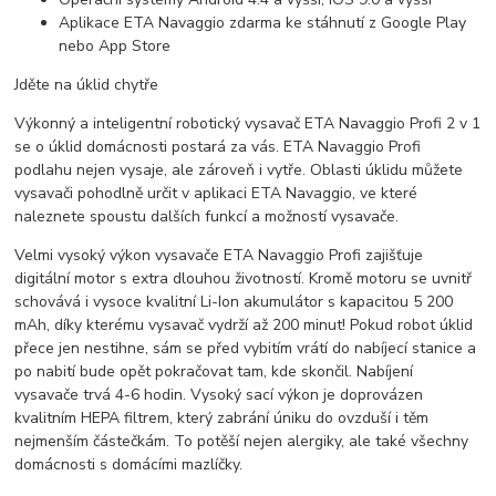
Aplikace ETA Navaggio zdarma ke stáhnutí z Google Play
nebo App Store
Jděte na úklid chytře
Výkonný a inteligentní robotický vysavač ETA Navaggio Profi 2 v 1
se o úklid domácnosti postará za vás. ETA Navaggio Profi
podlahu nejen vysaje, ale zároveň i vytře. Oblasti úklidu můžete
vysavači pohodlně určit v aplikaci ETA Navaggio, ve které
naleznete spoustu dalších funkcí a možností vysavače.
Velmi vysoký výkon vysavače ETA Navaggio Profi zajišťuje
digitální motor s extra dlouhou životností. Kromě motoru se uvnitř
schovává i vysoce kvalitní Li-Ion akumulátor s kapacitou 5 200
mAh, díky kterému vysavač vydrží až 200 minut! Pokud robot úklid
přece jen nestihne, sám se před vybitím vrátí do nabíjecí stanice a
po nabití bude opět pokračovat tam, kde skončil. Nabíjení
vysavače trvá 4-6 hodin. Vysoký sací výkon je doprovázen
kvalitním HEPA filtrem, který zabrání úniku do ovzduší i těm
nejmenším částečkám. To potěší nejen alergiky, ale také všechny
domácnosti s domácími mazlíčky.