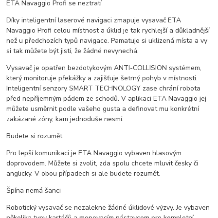
ETA Navaggio Profi se neztratí
Díky inteligentní laserové navigaci zmapuje vysavač ETA
Navaggio Profi celou místnost a úklid je tak rychlejší a důkladnější
než u předchozích typů navigace. Pamatuje si uklizená místa a vy
si tak můžete být jistí, že žádné nevynechá.
Vysavač je opatřen bezdotykovým ANTI-COLLISION systémem,
který monitoruje překážky a zajišťuje šetrný pohyb v místnosti.
Inteligentní senzory SMART TECHNOLOGY zase chrání robota
před nepříjemným pádem ze schodů. V aplikaci ETA Navaggio jej
můžete usměrnit podle vašeho gusta a definovat mu konkrétní
zakázané zóny, kam jednoduše nesmí.
Budete si rozumět
Pro lepší komunikaci je ETA Navaggio vybaven hlasovým
doprovodem. Můžete si zvolit, zda spolu chcete mluvit česky či
anglicky. V obou případech si ale budete rozumět.
Špína nemá šanci
Robotický vysavač se nezalekne žádné úklidové výzvy. Je vybaven
několika typy kartáčů a mopovacím nástavcem pro kompletní