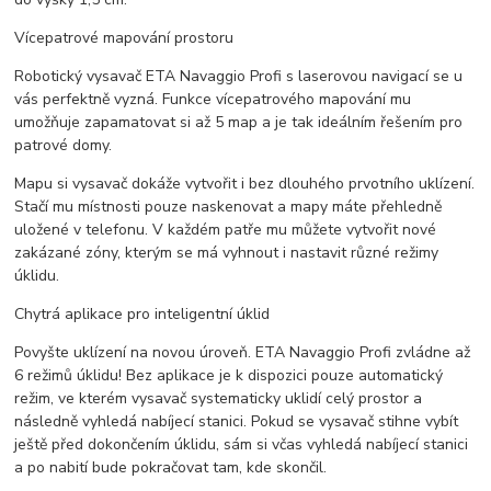
Vícepatrové mapování prostoru
Robotický vysavač ETA Navaggio Profi s laserovou navigací se u
vás perfektně vyzná. Funkce vícepatrového mapování mu
umožňuje zapamatovat si až 5 map a je tak ideálním řešením pro
patrové domy.
Mapu si vysavač dokáže vytvořit i bez dlouhého prvotního uklízení.
Stačí mu místnosti pouze naskenovat a mapy máte přehledně
uložené v telefonu. V každém patře mu můžete vytvořit nové
zakázané zóny, kterým se má vyhnout i nastavit různé režimy
úklidu.
Chytrá aplikace pro inteligentní úklid
Povyšte uklízení na novou úroveň. ETA Navaggio Profi zvládne až
6 režimů úklidu! Bez aplikace je k dispozici pouze automatický
režim, ve kterém vysavač systematicky uklidí celý prostor a
následně vyhledá nabíjecí stanici. Pokud se vysavač stihne vybít
ještě před dokončením úklidu, sám si včas vyhledá nabíjecí stanici
a po nabití bude pokračovat tam, kde skončil.