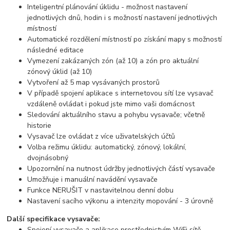
Inteligentní plánování úklidu - možnost nastavení
jednotlivých dnů, hodin i s možností nastavení jednotlivých
místností
Automatické rozdělení místností po získání mapy s možností
následné editace
Vymezení zakázaných zón (až 10) a zón pro aktuální
zónový úklid (až 10)
Vytvoření až 5 map vysávaných prostorů
V případě spojení aplikace s internetovou sítí lze vysavač
vzdáleně ovládat i pokud jste mimo vaši domácnost
Sledování aktuálního stavu a pohybu vysavače; včetně
historie
Vysavač lze ovládat z více uživatelských účtů
Volba režimu úklidu: automatický, zónový, lokální,
dvojnásobný
Upozornění na nutnost údržby jednotlivých částí vysavače
Umožňuje i manuální navádění vysavače
Funkce NERUŠIT v nastavitelnou denní dobu
Nastavení sacího výkonu a intenzity mopování - 3 úrovně
Další specifikace vysavače:
Spojení vysavače a aplikace prostřednictvím WiFi sítě