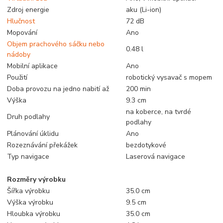
Zdroj energie
aku (Li-ion)
Hlučnost
72 dB
Mopování
Ano
Objem prachového sáčku nebo
0.48 l
nádoby
Mobilní aplikace
Ano
Použití
robotický vysavač s mopem
Doba provozu na jedno nabití až
200 min
Výška
9.3 cm
na koberce, na tvrdé
Druh podlahy
podlahy
Plánování úklidu
Ano
Rozeznávání překážek
bezdotykové
Typ navigace
Laserová navigace
Rozměry výrobku
Šířka výrobku
35.0 cm
Výška výrobku
9.5 cm
Hloubka výrobku
35.0 cm