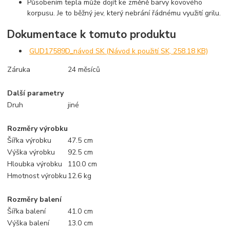
Působením tepla může dojít ke změně barvy kovového
korpusu. Je to běžný jev, který nebrání řádnému využití grilu.
Dokumentace k tomuto produktu
GUD17589D_návod SK (Návod k použití SK, 258.18 KB)
Záruka
24 měsíců
Další parametry
Druh
jiné
Rozměry výrobku
Šířka výrobku
47.5 cm
Výška výrobku
92.5 cm
Hloubka výrobku
110.0 cm
Hmotnost výrobku
12.6 kg
Rozměry balení
Šířka balení
41.0 cm
Výška balení
13.0 cm