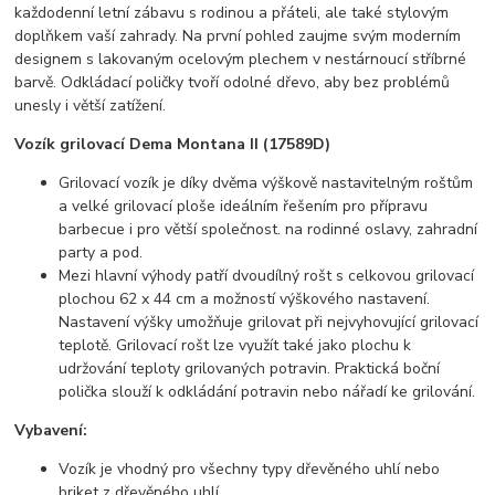
každodenní letní zábavu s rodinou a přáteli, ale také stylovým
doplňkem vaší zahrady. Na první pohled zaujme svým moderním
designem s lakovaným ocelovým plechem v nestárnoucí stříbrné
barvě. Odkládací poličky tvoří odolné dřevo, aby bez problémů
unesly i větší zatížení.
Vozík grilovací Dema Montana II (17589D)
Grilovací vozík je díky dvěma výškově nastavitelným roštům
a velké grilovací ploše ideálním řešením pro přípravu
barbecue i pro větší společnost. na rodinné oslavy, zahradní
party a pod.
Mezi hlavní výhody patří dvoudílný rošt s celkovou grilovací
plochou 62 x 44 cm a možností výškového nastavení.
Nastavení výšky umožňuje grilovat při nejvyhovující grilovací
teplotě. Grilovací rošt lze využít také jako plochu k
udržování teploty grilovaných potravin. Praktická boční
polička slouží k odkládání potravin nebo nářadí ke grilování.
Vybavení:
Vozík je vhodný pro všechny typy dřevěného uhlí nebo
briket z dřevěného uhlí