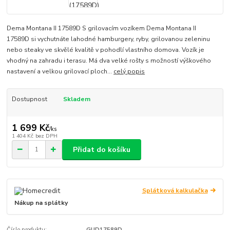
Dema Montana II 17589D S grilovacím vozíkem Dema Montana II
17589D si vychutnáte lahodné hamburgery, ryby, grilovanou zeleninu
nebo steaky ve skvělé kvalitě v pohodlí vlastního domova. Vozík je
vhodný na zahradu i terasu. Má dva velké rošty s možností výškového
nastavení a velkou grilovací ploch...
celý popis
Dostupnost
Skladem
1 699 Kč
/
ks
1 404 Kč
bez DPH
Přidat do košíku
Splátková kalkulačka
Nákup na splátky
Číslo produktu:
GUD17589D