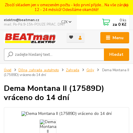
Zboží skladem jen v omezeném počtu - kdo první přijde... Na vše záruka
12 - 24 měsíců! Odesíláme okamžitě!
0
ks
elektro@beatman.cz
CZK
za
0 Kč
mail: Po-Pá:9-15h-POUZE PRAC. DNY
Menu
Hledat
Úvod
Dílna, zahrada, auto/moto
Zahrada
Grily
Dema Montana II
(17589D) vráceno do 14 dní
Dema Montana II (17589D)
vráceno do 14 dní