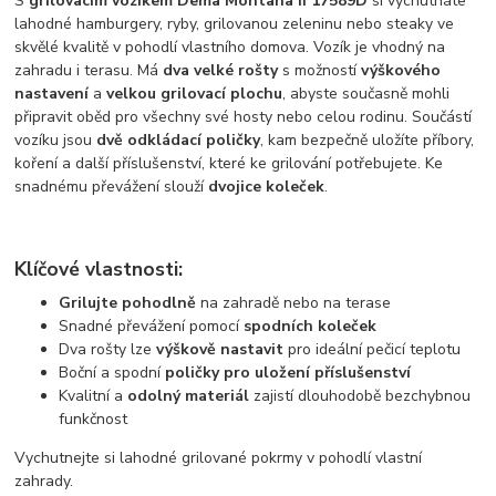
S
grilovacím vozíkem Dema Montana II 17589D
si vychutnáte
lahodné hamburgery, ryby, grilovanou zeleninu nebo steaky ve
skvělé kvalitě v pohodlí vlastního domova. Vozík je vhodný na
zahradu i terasu. Má
dva velké rošty
s možností
výškového
nastavení
a
velkou grilovací plochu
, abyste současně mohli
připravit oběd pro všechny své hosty nebo celou rodinu. Součástí
vozíku jsou
dvě odkládací poličky
, kam bezpečně uložíte příbory,
koření a další příslušenství, které ke grilování potřebujete. Ke
snadnému převážení slouží
dvojice koleček
.
Klíčové vlastnosti:
Grilujte pohodlně
na zahradě nebo na terase
Snadné převážení pomocí
spodních koleček
Dva rošty lze
výškově nastavit
pro ideální pečicí teplotu
Boční a spodní
poličky pro uložení příslušenství
Kvalitní a
odolný materiál
zajistí dlouhodobě bezchybnou
funkčnost
Vychutnejte si lahodné grilované pokrmy v pohodlí vlastní
zahrady.