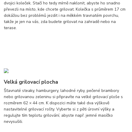
dvojici koleček. Stačí ho tedy mírně naklonit, abyste ho snadno
převezli na místo, kde chcete grilovat. Kolečka s průměrem 17 cm
dokážou bez problémů jezdit i na měkkém travnatém povrchu,
takže je jen na vás, zda budete grilovat na zahradě nebo na
terase.
Velká grilovací plocha
Šťavnaté steaky, hamburgery, lahodné ryby, pečené brambory
nebo grilovanou zeleninu si připravíte na velké grilovací ploše s
rozměrem 62 × 44 cm. K dispozici máte také dva výškově
nastavitelné grilovací rošty. Vyberte si z pěti úrovní výšky a
regulujte tím teplotu grilování, abyste např. jemné masíčko
nevysušili.