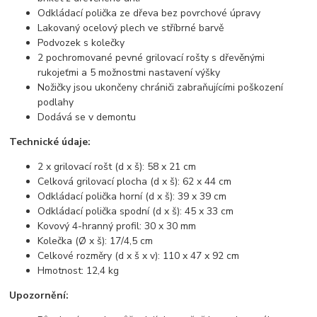
Odkládací polička ze dřeva bez povrchové úpravy
Lakovaný ocelový plech ve stříbrné barvě
Podvozek s kolečky
2 pochromované pevné grilovací rošty s dřevěnými
rukojeťmi a 5 možnostmi nastavení výšky
Nožičky jsou ukončeny chrániči zabraňujícími poškození
podlahy
Dodává se v demontu
Technické údaje:
2 x grilovací rošt (d x š): 58 x 21 cm
Celková grilovací plocha (d x š): 62 x 44 cm
Odkládací polička horní (d x š): 39 x 39 cm
Odkládací polička spodní (d x š): 45 x 33 cm
Kovový 4-hranný profil: 30 x 30 mm
Kolečka (Ø x š): 17/4,5 cm
Celkové rozměry (d x š x v): 110 x 47 x 92 cm
Hmotnost: 12,4 kg
Upozornění: