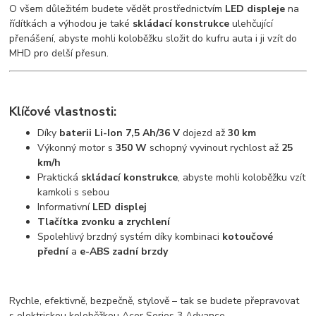
O všem důležitém budete vědět prostřednictvím
LED displeje
na
řídítkách a výhodou je také
skládací konstrukce
ulehčující
přenášení, abyste mohli koloběžku složit do kufru auta i ji vzít do
MHD pro delší přesun.
Klíčové vlastnosti:
Díky
baterii
Li-Ion 7,5 Ah/36 V
dojezd až
30 km
Výkonný motor s
350 W
schopný vyvinout rychlost až
25
km/h
Praktická
skládací konstrukce
, abyste mohli koloběžku vzít
kamkoli s sebou
Informativní
LED displej
Tlačítka zvonku a zrychlení
Spolehlivý brzdný systém díky kombinaci
kotoučové
přední
a
e-ABS zadní brzdy
Rychle, efektivně, bezpečně, stylově – tak se budete přepravovat
s elektrickou koloběžkou Acer Series 3 Advance.