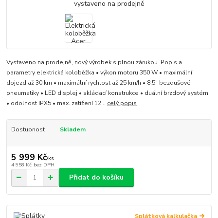
Vystaveno na prodejně, nový výrobek s plnou zárukou. Popis a
parametry elektrická koloběžka • výkon motoru 350 W • maximální
dojezd až 30 km • maximální rychlost až 25 km/h • 8,5" bezdušové
pneumatiky • LED displej • skládací konstrukce • duální brzdový systém
• odolnost IPX5 • max. zatížení 12...
celý popis
Dostupnost
Skladem
5 999 Kč
/
ks
4 958 Kč
bez DPH
Přidat do košíku
Splátková kalkulačka