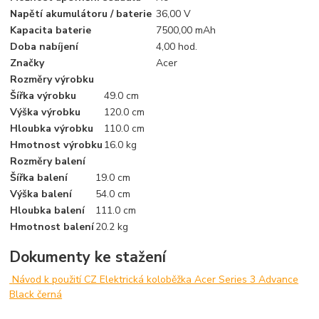
Napětí akumulátoru / baterie
36,00 V
Kapacita baterie
7500,00 mAh
Doba nabíjení
4,00 hod.
Značky
Acer
Rozměry výrobku
Šířka výrobku
49.0 cm
Výška výrobku
120.0 cm
Hloubka výrobku
110.0 cm
Hmotnost výrobku
16.0 kg
Rozměry balení
Šířka balení
19.0 cm
Výška balení
54.0 cm
Hloubka balení
111.0 cm
Hmotnost balení
20.2 kg
Dokumenty ke stažení
Návod k použití CZ Elektrická koloběžka Acer Series 3 Advance
Black černá