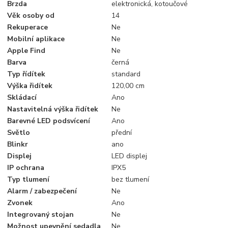
Brzda
elektronická, kotoučové
Věk osoby od
14
Rekuperace
Ne
Mobilní aplikace
Ne
Apple Find
Ne
Barva
černá
Typ řídítek
standard
Výška řidítek
120,00 cm
Skládací
Ano
Nastavitelná výška řidítek
Ne
Barevné LED podsvícení
Ano
Světlo
přední
Blinkr
ano
Displej
LED displej
IP ochrana
IPX5
Typ tlumení
bez tlumení
Alarm / zabezpečení
Ne
Zvonek
Ano
Integrovaný stojan
Ne
Možnost upevnění sedadla
Ne