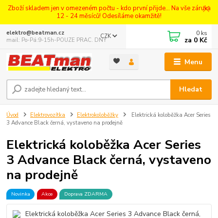
Zboží skladem jen v omezeném počtu - kdo první přijde... Na vše záruka
12 - 24 měsíců! Odesíláme okamžitě!
0
ks
elektro@beatman.cz
CZK
za
0 Kč
mail: Po-Pá:9-15h-POUZE PRAC. DNY
Menu
Hledat
Úvod
Elektrovozítka
Elektrokoloběžky
Elektrická koloběžka Acer Series
3 Advance Black černá, vystaveno na prodejně
Elektrická koloběžka Acer Series
3 Advance Black černá, vystaveno
na prodejně
Novinka
Akce
Doprava ZDARMA