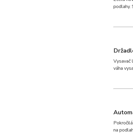
podlahy. 
Držadl
Vysavač l
váha vysa
Automa
Pokročilá
na podlah