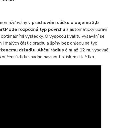
 shromažďovány v
prachovém sáčku o objemu 3,5
rtMode rozpozná typ povrchu
a automaticky upraví
 optimálními výsledky. O vysokou kvalitu vysávání se
 i malých částic prachu a špíny bez ohledu na typ
rženému držadlu
.
Akční rádius činí až 12 m
, vysavač
končení úklidu snadno navinout stiskem tlačítka.