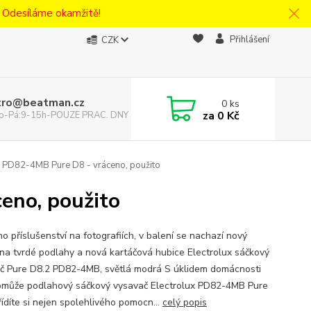
! Odesíláme okamžitě!
Přihlášení
CZK
tro@beatman.cz
0
ks
za
0 Kč
 Po-Pá:9-15h-POUZE PRAC. DNY
x PD82-4MB Pure D8 - vráceno, použito
eno, použito
o příslušenství na fotografiích, v balení se nachazí nový
 na tvrdé podlahy a nová kartáčová hubice Electrolux sáčkový
č Pure D8.2 PD82-4MB, světlá modrá S úklidem domácnosti
může podlahový sáčkový vysavač Electrolux PD82-4MB Pure
řídíte si nejen spolehlivého pomocn...
celý popis