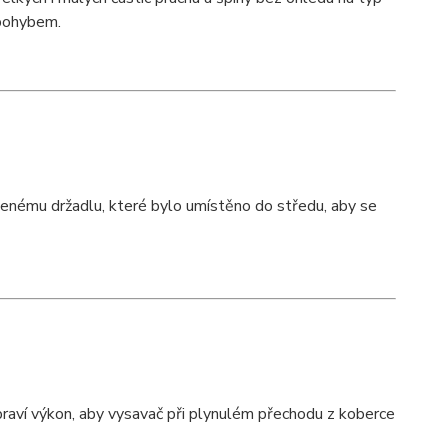
 pohybem.
enému držadlu, které bylo umístěno do středu, aby se
aví výkon, aby vysavač při plynulém přechodu z koberce