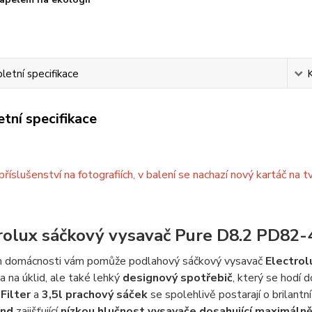
etní specifikace
tní specifikace
říslušenství na fotografiích, v balení se nachazí nový kartáč na 
rolux sáčkový vysavač Pure D8.2 PD82-
m domácnosti vám pomůže podlahový sáčkový vysavač
Electro
 na úklid, ale také lehký
designový spotřebič
, který se hodí 
Filter
a
3,5l prachový sáček
se spolehlivě postarají o brilantní
und
zajišťující
nízkou hlučnost
vysavače dosahující maximáln