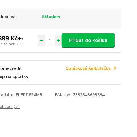
tupnost
Skladem
399 Kč
/
ks
Přidat do košíku
56 Kč
bez DPH
Splátková kalkulačka
up na splátky
roduktu:
ELEPD824MB
EAN kód:
7332543693894
oblíbených