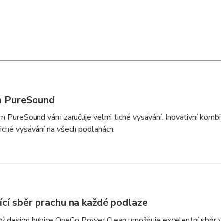
m PureSound
 PureSound vám zaručuje velmi tiché vysávání. Inovativní komb
 tiché vysávání na všech podlahách.
ící sběr prachu na každé podlaze
ý design hubice OneGo Power Clean umožňuje excelentní sběr vel