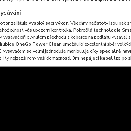
vysávání
otor
zajišťuje
vysoký sací výkon
. Všechny nečistoty jsou pak
ehož plnost vás upozorní kontrolka. Pokročilá
technologie Sma
y vysavač při plynulém přechodu z koberce na podlahu vysával s
hubice OneGo Power Clean
umožňující excelentní sběr velkých
 S vysavačem se velmi jednoduše manipuluje díky
speciálně nav
e i ty nejzazší rohy vaší domácnosti.
9m napájecí kabel
lze po s