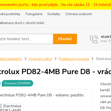
omezeném počtu - kdo první přijde... Na vše záruka 12 - 24 měsíců
dní podmínky
Fotogalerie
Kontakty
Ochrana soukromí
eklamace zboží v záruční době
elek
Hledat
mail:
alé spotřebiče
Vysávání a úklid
Podlahové vysavače
Electrolu
trolux PD82-4MB Pure D8 - vrác
Doprava ZDARMA
Všechn
kartáč
vysava
vám po
D8. Po