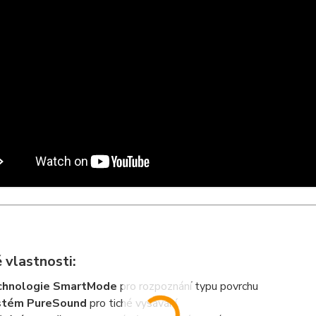
 vlastnosti:
chnologie SmartMode
pro rozpoznání typu povrchu
stém PureSound
pro tiché vysávání