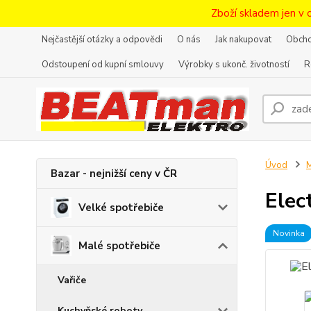
Zboží skladem jen v 
Nejčastější otázky a odpovědi
O nás
Jak nakupovat
Obcho
Odstoupení od kupní smlouvy
Výrobky s ukonč. životností
R
Úvod
M
Bazar - nejnižší ceny v ČR
Elec
Velké spotřebiče
Novinka
Malé spotřebiče
Vařiče
Kuchyňské roboty