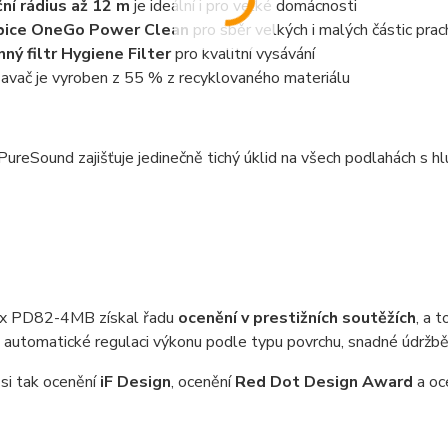
ní rádius až 12
m
je ideální i pro velké domácnosti
bice OneGo Power Clean
pro sběr velkých i malých částic prac
nný filtr Hygiene Filter
pro kvalitní vysávání
avač je vyroben z 55 % z recyklovaného materiálu
reSound zajišťuje jedinečně tichý úklid na všech podlahách s h
ux PD82-4MB získal řadu
ocenění v prestižních soutěžích
, a 
, automatické regulaci výkonu podle typu povrchu, snadné údržbě
 si tak ocenění
iF Design
, ocenění
Red Dot Design Award
a oc