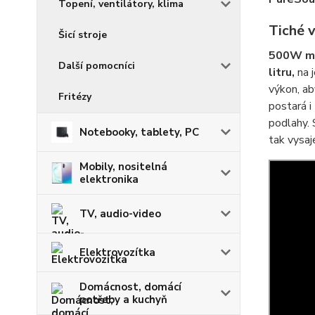
Topení, ventilátory, klima
Tiché 
Šicí stroje
500W
m
Další pomocníci
litru,
na j
výkon, ab
Fritézy
postará i
podlahy.
Notebooky, tablety, PC
tak vysaj
Mobily, nositelná
elektronika
TV, audio-video
Elektrovozítka
Domácnost, domácí
potřeby a kuchyň