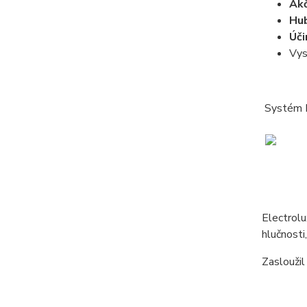
Akč
Hu
Úči
Vys
Systém Pu
Electrol
hlučnosti
Zasloužil