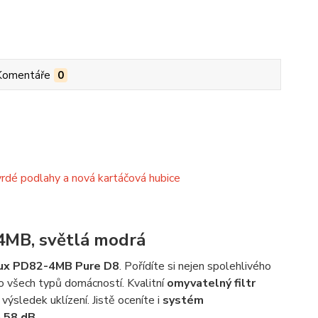
Komentáře
0
tvrdé podlahy a nová kartáčová hubice
4MB, světlá modrá
lux PD82-4MB Pure D8
. Pořídíte si nejen spolehlivého
do všech typů domácností. Kvalitní
omyvatelný filtr
 výsledek uklízení. Jistě oceníte i
systém
ě 58 dB
.