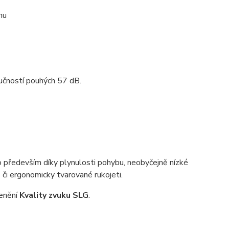
hu
lučností pouhých 57 dB.
to především díky plynulosti pohybu, neobyčejně nízké
 či ergonomicky tvarované rukojeti.
enění
Kvality zvuku SLG
.