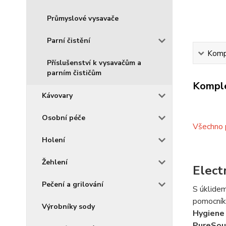
Průmyslové vysavače
Parní čistění
Kompl
Příslušenství k vysavačům a
parním čističům
Komple
Kávovary
Osobní péče
Všechno p
Holení
Žehlení
Elect
Pečení a grilování
S úklide
pomocníka
Výrobníky sody
Hygiene 
PureSo