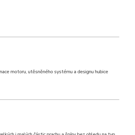
inace motoru, utěsněného systému a designu hubice
kých i malých částic prachu a špíny bez ohledu na typ