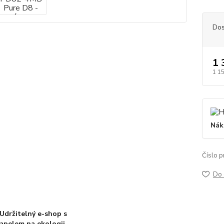
Dos
1 
1 1
Nák
Číslo p
Do 
Udržitelný e-shop s
apelem na ekologii