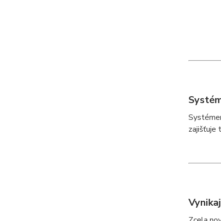
Systé
Systémem
zajišťuje
Vynikaj
Zcela nov