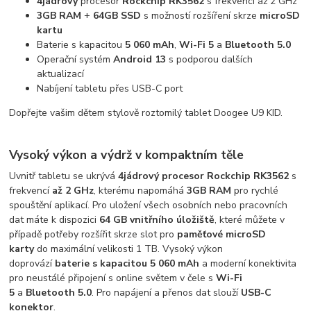
4jádrový
procesor
Rockchip RK3562
s frekvencí až 2 GHz
3GB RAM
+
64GB SSD
s možností rozšíření skrze
microSD
kartu
Baterie s kapacitou
5 060 mAh
,
Wi-Fi 5
a
Bluetooth 5.0
Operační systém
Android 13
s podporou dalších
aktualizací
Nabíjení tabletu přes USB-C port
Dopřejte vašim dětem stylově roztomilý tablet Doogee U9 KID.
Vysoký výkon a výdrž v kompaktním těle
Uvnitř tabletu se ukrývá
4jádrový procesor Rockchip RK3562
s
frekvencí
až 2 GHz
, kterému napomáhá
3GB RAM
pro rychlé
spouštění aplikací. Pro uložení všech osobních nebo pracovních
dat máte k dispozici
64 GB vnitřního úložiště
, které můžete v
případě potřeby rozšířit skrze slot pro
paměťové
microSD
karty
do maximální velikosti 1 TB. Vysoký výkon
doprovází
baterie s kapacitou 5 060 mAh
a moderní konektivita
pro neustálé připojení s online světem v čele s
Wi-Fi
5
a
Bluetooth 5.0
. Pro napájení a přenos dat slouží
USB-C
konektor
.