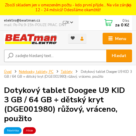
Zboží skladem jen v omezeném počtu - kdo první přijde... Na vše záruka
12 - 24 měsíců! Odesíláme okamžitě!
0
ks
elektro@beatman.cz
CZK
za
0 Kč
mail: Po-Pá:9-15h-POUZE PRAC. DNY
Menu
Hledat
Úvod
Notebooky, tablety, PC
Tablety
Dotykový tablet Doogee U9 KID 3
GB / 64 GB + dětský kryt (DGE001980) růžový, vráceno, použito
Dotykový tablet Doogee U9 KID
3 GB / 64 GB + dětský kryt
(DGE001980) růžový, vráceno,
použito
Novinka
Akce