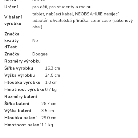
Určení
pro děti, pro studenty a rodinu
tablet, nabíjecí kabel, NEOBSAHUJE nabíjecí
V balení
adaptér, uživatelská příručka, clear case (silikonový
výrobku
obal)
Značka
kvality
Ne
dTest
Značky
Doogee
Rozměry výrobku
Šířka výrobku
16.3 cm
Výška výrobku
24.5 cm
Hloubka výrobku
1.0 cm
Hmotnost výrobku
0.7 kg
Rozměry balení
Šířka balení
26.7 cm
Výška balení
3.5 cm
Hloubka balení
29.0 cm
Hmotnost balení
1.1 kg