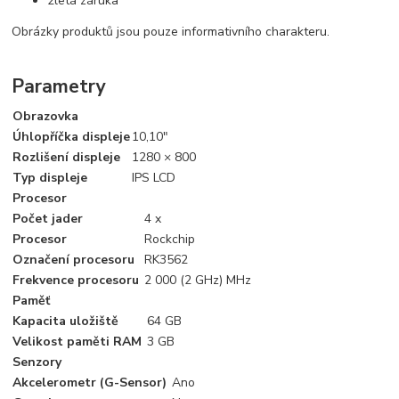
2letá záruka
Obrázky produktů jsou pouze informativního charakteru.
Parametry
Obrazovka
Úhlopříčka displeje
10,10"
Rozlišení displeje
1280 × 800
Typ displeje
IPS LCD
Procesor
Počet jader
4 x
Procesor
Rockchip
Označení procesoru
RK3562
Frekvence procesoru
2 000 (2 GHz) MHz
Paměť
Kapacita uložiště
64 GB
Velikost paměti RAM
3 GB
Senzory
Akcelerometr (G-Sensor)
Ano