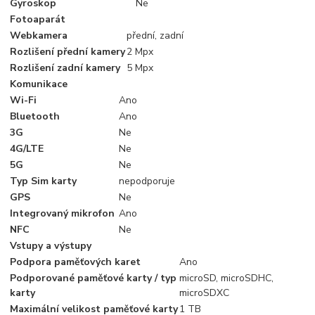
Gyroskop
Ne
Fotoaparát
Webkamera
přední, zadní
Rozlišení přední kamery
2 Mpx
Rozlišení zadní kamery
5 Mpx
Komunikace
Wi-Fi
Ano
Bluetooth
Ano
3G
Ne
4G/LTE
Ne
5G
Ne
Typ Sim karty
nepodporuje
GPS
Ne
Integrovaný mikrofon
Ano
NFC
Ne
Vstupy a výstupy
Podpora paměťových karet
Ano
Podporované paměťové karty / typ
microSD, microSDHC,
karty
microSDXC
Maximální velikost paměťové karty
1 TB