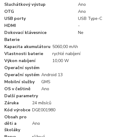
Sluchátkový výstup
Ano
OTG
Ano
USB porty
USB Type-C
HDMI
-
Dokovací klávesnice
Ne
Baterie
Kapacita akumulátoru
5060,00 mAh
Vlastnosti baterie
rychlé nabíjení
Výkon nabíjení
10,00 W
Operační systém
Operační systém
Android 13
Mobilní služby
GMS
OS v češtině
Ano
Další parametry
Záruka
24 měsíců
Kód výrobce
DGE001980
Obsah pro
děti a
Ano
školáky
Barva
růžová