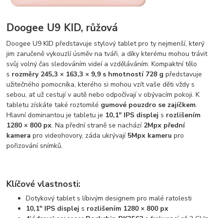
Doogee U9 KID, růžová
Doogee U9 KID představuje stylový tablet pro ty nejmenší, který
jim zaručeně vykouzlí úsměv na tváři, a díky kterému mohou trávit
svůj volný čas sledováním videí a vzděláváním. Kompaktní tělo
s
rozměry 245,3 × 163,3 × 9,9 s
hmotností 728 g
představuje
užitečného pomocníka, kterého si mohou vzít vaše děti vždy s
sebou, ať už cestují v autě nebo odpočívají v obývacím pokoji. K
tabletu získáte také roztomilé
gumové pouzdro se zajíčkem
.
Hlavní dominantou je tabletu je
10,1" IPS displej
s
rozlišením
1280 × 800 px
. Na přední straně se nachází
2Mpx přední
kamera
pro videohovory, záda ukrývají
5Mpx kameru
pro
pořizování snímků.
Klíčové vlastnosti:
Dotykový tablet s líbivým designem pro malé ratolesti
10,1" IPS displej
s
rozlišením 1280 × 800 px