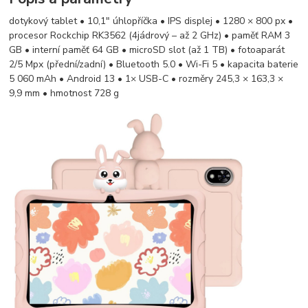
dotykový tablet • 10,1" úhlopříčka • IPS displej • 1280 × 800 px •
procesor Rockchip RK3562 (4jádrový – až 2 GHz) • paměť RAM 3
GB • interní paměť 64 GB • microSD slot (až 1 TB) • fotoaparát
2/5 Mpx (přední/zadní) • Bluetooth 5.0 • Wi-Fi 5 • kapacita baterie
5 060 mAh • Android 13 • 1× USB-C • rozměry 245,3 × 163,3 ×
9,9 mm • hmotnost 728 g