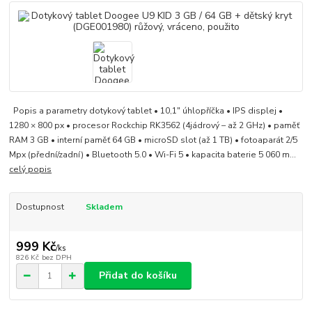
Popis a parametry dotykový tablet • 10,1" úhlopříčka • IPS displej •
1280 × 800 px • procesor Rockchip RK3562 (4jádrový – až 2 GHz) • paměť
RAM 3 GB • interní paměť 64 GB • microSD slot (až 1 TB) • fotoaparát 2/5
Mpx (přední/zadní) • Bluetooth 5.0 • Wi-Fi 5 • kapacita baterie 5 060 m...
celý popis
Dostupnost
Skladem
999 Kč
/
ks
826 Kč
bez DPH
Přidat do košíku