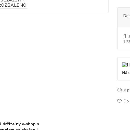
Dos
1 
1 2
Nák
Číslo p
Do 
Udržitelný e-shop s
apelem na ekologii