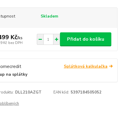
tupnost
Skladem
499 Kč
/
ks
Přidat do košíku
39 Kč
bez DPH
Splátková kalkulačka
up na splátky
roduktu:
DLL210AZGT
EAN kód:
5397184505052
oblíbených