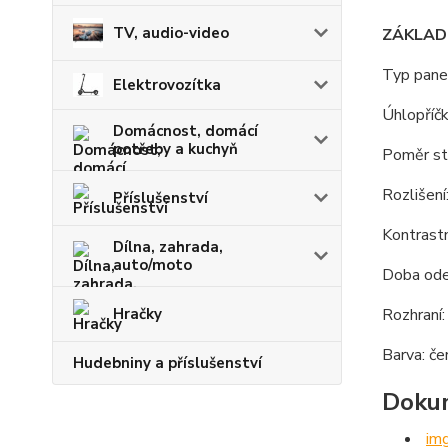
TV, audio-video
ZÁKLADN
Typ pane
Elektrovozítka
Úhlopříčk
Domácnost, domácí
potřeby a kuchyň
Poměr st
Rozlišen
Příslušenství
Kontrast
Dílna, zahrada,
auto/moto
Doba ode
Rozhraní
Hračky
Barva: če
Hudebniny a příslušenství
Dokum
img