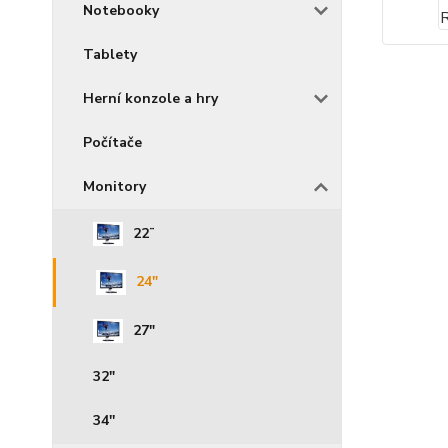
Notebooky
Tablety
Herní konzole a hry
Počítače
Monitory
22¨
24"
27"
32"
34''