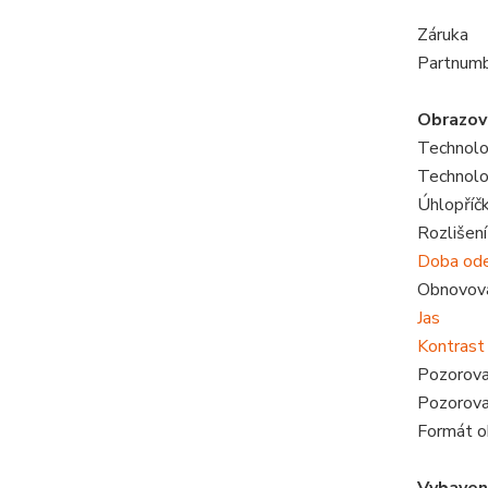
Záruka
Partnum
Obrazov
Technolo
Technolo
Úhlopříčk
Rozlišení
Doba od
Obnovova
Jas
Kontrast
Pozorovac
Pozorovac
Formát o