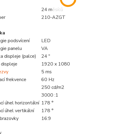
24 měsíců
ber
210-AZGT
ka
gie podsvícení
LED
gie panelu
VA
a displeje (palce)
24 "
 displeje
1920 x 1080
ezvy
5 ms
cí frekvence
60 Hz
250 cd/m2
3000 :1
í úhel horizontální
178 °
í úhel vertikální
178 °
brazovky
16:9