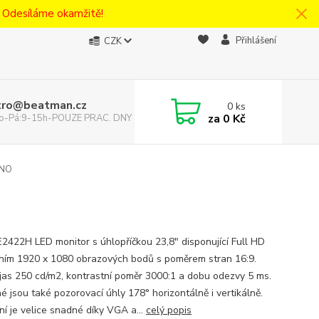
! Odesíláme okamžitě!
Přihlášení
CZK
tro@beatman.cz
0
ks
za
0 Kč
 Po-Pá:9-15h-POUZE PRAC. DNY
ENO
E2422H LED monitor s úhlopříčkou 23,8" disponující Full HD
ením 1920 x 1080 obrazových bodů s poměrem stran 16:9.
 jas 250 cd/m2, kontrastní poměr 3000:1 a dobu odezvy 5 ms.
é jsou také pozorovací úhly 178° horizontálně i vertikálně.
ní je velice snadné díky VGA a...
celý popis