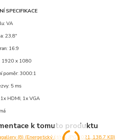
Í SPECIFIKACE
lu: VA
a: 23,8"
ran: 16:9
í: 1920 x 1080
ní poměr: 3000:1
zvy: 5 ms
: 1x HDMI, 1x VGA
rná
entace k tomuto produktu
gallery (8) (Energetický štítek JPG 2021, 138.7 KB)