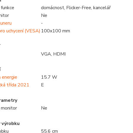
í
 funkce
domácnost, Flicker-Free, kancelář
nitor
Ne
uneru
-
ro uchycení (VESA)
100x100 mm
í
VGA, HDMI
í
 energie
15.7 W
cká třída 2021
E
arametry
 monitor
Ne
 výrobku
robku
55.6 cm