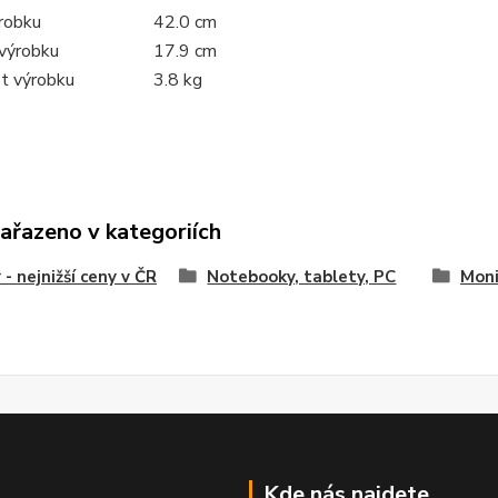
robku
42.0 cm
výrobku
17.9 cm
t výrobku
3.8 kg
zařazeno v kategoriích
 - nejnižší ceny v ČR
Notebooky, tablety, PC
Moni
Kde nás najdete