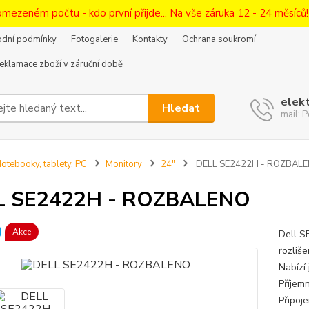
omezeném počtu - kdo první přijde... Na vše záruka 12 - 24 měsíců
dní podmínky
Fotogalerie
Kontakty
Ochrana soukromí
eklamace zboží v záruční době
elek
Hledat
mail:
otebooky, tablety, PC
Monitory
24"
DELL SE2422H - ROZBAL
L SE2422H - ROZBALENO
Akce
Dell S
rozliš
Nabízí
Příjemn
Připoje