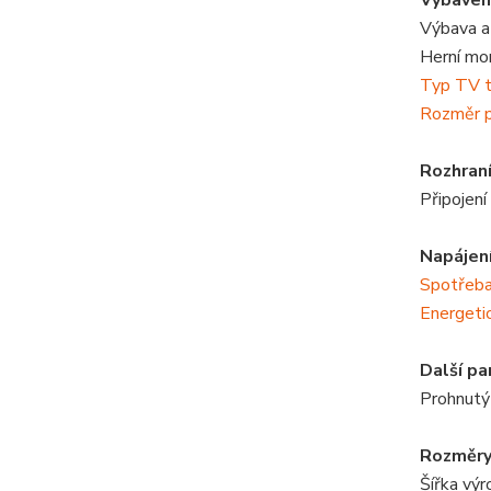
Vybaven
Výbava a
Herní mo
Typ TV t
Rozměr p
Rozhran
Připojení
Napájen
Spotřeba
Energeti
Další p
Prohnutý
Rozměry
Šířka vý