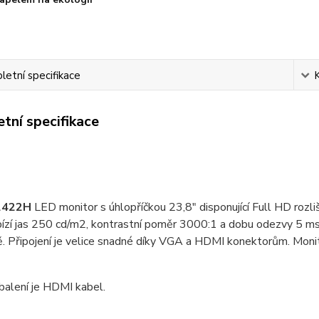
etní specifikace
tní specifikace
2422H
LED monitor s úhlopříčkou 23,8" disponující Full HD ro
ízí jas 250 cd/m2, kontrastní poměr 3000:1 a dobu odezvy 5 ms.
ě. Připojení je velice snadné díky VGA a HDMI konektorům. Mon
balení je HDMI kabel.