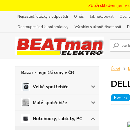
Zboží skladem jen v 
Nejčastější otázky a odpovědi
O nás
Jak nakupovat
Obcho
Odstoupení od kupní smlouvy
Výrobky s ukonč. životností
R
Úvod
N
Bazar - nejnižší ceny v ČR
DEL
Velké spotřebiče
Novinka
Malé spotřebiče
Notebooky, tablety, PC