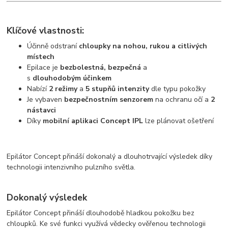
Klíčové vlastnosti:
Účinně odstraní
chloupky na nohou, rukou a citlivých
místech
Epilace je
bezbolestná, bezpečná
a
s
dlouhodobým
účinkem
Nabízí
2 režimy
a
5 stupňů intenzity
dle typu pokožky
Je vybaven
bezpečnostním
senzorem
na ochranu očí a
2
nástavci
Díky
mobilní aplikaci Concept IPL
lze plánovat ošetření
Epilátor Concept přináší dokonalý a dlouhotrvající výsledek díky
technologii intenzivního pulzního světla.
Dokonalý výsledek
Epilátor Concept přináší dlouhodobě hladkou pokožku bez
chloupků. Ke své funkci využívá vědecky ověřenou technologii