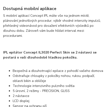
Dostupná mobilní aplikace
S mobilní aplikací Concept IPL máte vše na jednom místě,
plánování jednotlivých procedur, výběr vhodné intenzity impulzů,
přehledný videonávod pro dosažení efektivních výsledků po
dlouhou dobu. Zároveň vám bude hlídat interval mezi
procedurami.
IPL epilátor Concept IL3020 Perfect Skin se 2 nástavci se
postará o vaši dlouhodobě hladkou pokožku.
Bezpečná a dlouhotrvající epilace z pohodlí vašeho domova
Odstraňuje chloupky z pokožky nohou, rukou, podpaží,
oblasti bikin a obličeje
Technologie intenzivního pulzního světla
5 úrovní, 2 režimy - PRECISION, GLISS
2 nástavce
LCD displej
Senzor na ochranu očí