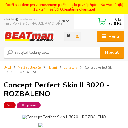
Zboží skladem jen v omezeném počtu - kdo první přijde... Na vše záruka
12 - 24 měsíců! Odesíláme okamžitě!
0
ks
elektro@beatman.cz
CZK
za
0 Kč
mail: Po-Pá:9-15h-POUZE PRAC. DNY
Menu
Hledat
Úvod
Malé spotřebiče
Holení
Epilátory
Concept Perfect Skin
IL3020 - ROZBALENO
Concept Perfect Skin IL3020 -
ROZBALENO
Akce
TOP produkt