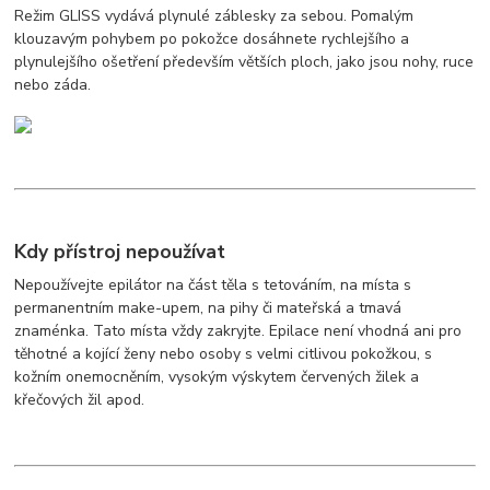
Režim GLISS vydává plynulé záblesky za sebou. Pomalým
klouzavým pohybem po pokožce dosáhnete rychlejšího a
plynulejšího ošetření především větších ploch, jako jsou nohy, ruce
nebo záda.
Kdy přístroj nepoužívat
Nepoužívejte epilátor na část těla s tetováním, na místa s
permanentním make-upem, na pihy či mateřská a tmavá
znaménka. Tato místa vždy zakryjte. Epilace není vhodná ani pro
těhotné a kojící ženy nebo osoby s velmi citlivou pokožkou, s
kožním onemocněním, vysokým výskytem červených žilek a
křečových žil apod.