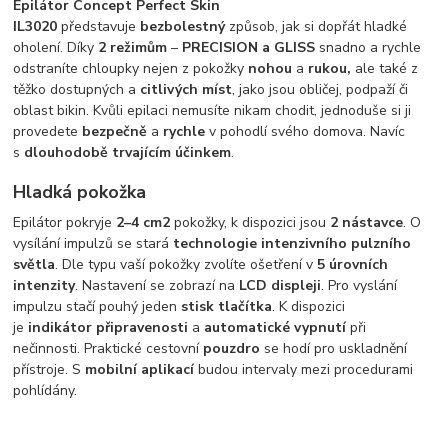
Epilátor Concept Perfect Skin
IL3020
představuje
bezbolestný
způsob, jak si dopřát hladké
oholení. Díky
2 režimům
–
PRECISION a GLISS
snadno a rychle
odstraníte chloupky nejen z pokožky
nohou
a
rukou,
ale také z
těžko dostupných a
citlivých
míst
, jako jsou obličej, podpaží či
oblast bikin. Kvůli epilaci nemusíte nikam chodit, jednoduše si ji
provedete
bezpečně
a
rychle
v pohodlí svého domova. Navíc
s
dlouhodobě
trvajícím
účinkem
.
Hladká pokožka
Epilátor pokryje
2–4 cm2
pokožky, k dispozici jsou
2 nástavce
. O
vysílání impulzů se stará
technologie intenzivního pulzního
světla
. Dle typu vaší pokožky zvolíte ošetření v
5 úrovních
intenzity
. Nastavení se zobrazí na
LCD displeji
. Pro vyslání
impulzu stačí pouhý jeden
stisk
tlačítka
. K dispozici
je
indikátor
připravenosti
a
automatické
vypnutí
při
nečinnosti. Praktické cestovní
pouzdro
se hodí pro uskladnění
přístroje. S
mobilní
aplikací
budou intervaly mezi procedurami
pohlídány.