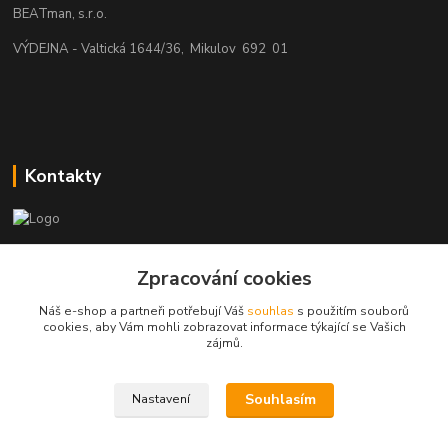
BEATman, s.r.o.
VÝDEJNA - Valtická 1644/36, Mikulov 692 01
Kontakty
beatman.cz
Zpracování cookies
mail: Po-Pá:9-15h-POUZE PRAC. DNY
Náš e-shop a partneři potřebují Váš
souhlas
s použitím souborů
cookies, aby Vám mohli zobrazovat informace týkající se Vašich
elektro@beatman.cz
zájmů.
Souhlasím
Nastavení