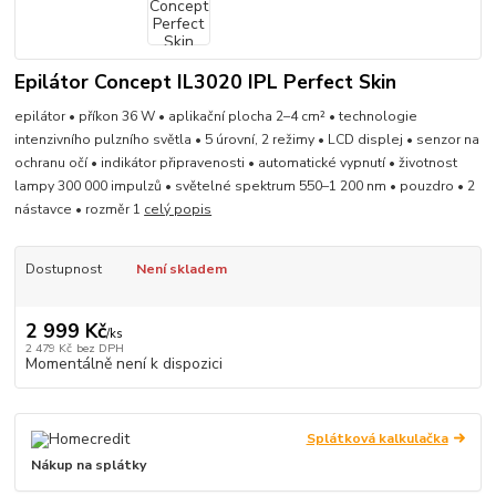
Epilátor Concept IL3020 IPL Perfect Skin
epilátor • příkon 36 W • aplikační plocha 2–4 cm² • technologie
intenzivního pulzního světla • 5 úrovní, 2 režimy • LCD displej • senzor na
ochranu očí • indikátor připravenosti • automatické vypnutí • životnost
lampy 300 000 impulzů • světelné spektrum 550–1 200 nm • pouzdro • 2
nástavce • rozměr 1
celý popis
Dostupnost
Není skladem
2 999 Kč
/
ks
2 479 Kč
bez DPH
Momentálně není k dispozici
Splátková kalkulačka
Nákup na splátky