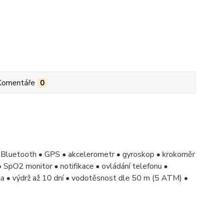
Komentáře
0
• Bluetooth • GPS • akcelerometr • gyroskop • krokoměr
• SpO2 monitor • notifikace • ovládání telefonu •
tika • výdrž až 10 dní • vodotěsnost dle 50 m (5 ATM) •