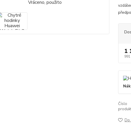
vzdále
předpov
Dos
1 
991
Nák
Číslo
produkt
Do 