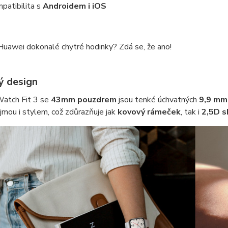
patibilita s
Androidem i iOS
Huawei dokonalé chytré hodinky? Zdá se, že ano!
ý design
atch Fit 3 se
43mm pouzdrem
jsou tenké úchvatných
9,9 mm
jmou i stylem, což zdůrazňuje jak
kovový rámeček
, tak i
2,5D s