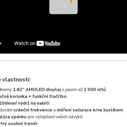
 vlastnosti:
dherný
1,82" AMOLED displej
s jasem až
1 500 nitů
čná korunka + funkční tlačítko
10denní výdrž na nabití
dování
srdeční frekvence
a
měření saturace krve kyslíkem
lýza spánku
pro vylepšení vašich návyků
trý osobní trenér