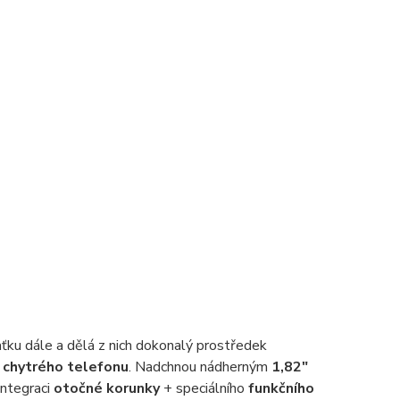
ťku dále a dělá z nich dokonalý prostředek
 chytrého telefonu
. Nadchnou nádherným
1,82"
integraci
otočné korunky
+ speciálního
funkčního