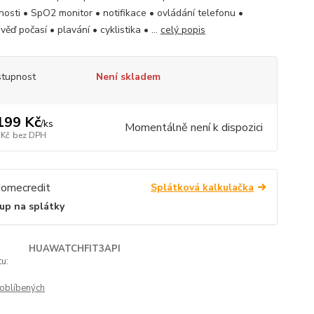
nosti • SpO2 monitor • notifikace • ovládání telefonu •
ěď počasí • plavání • cyklistika • ...
celý popis
tupnost
Není skladem
199 Kč
/
ks
Momentálně není k dispozici
 Kč
bez DPH
Splátková kalkulačka
up na splátky
HUAWATCHFIT3API
u:
oblíbených