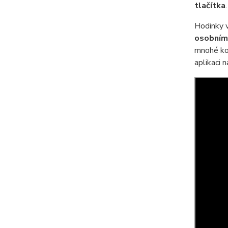
tlačítka
.
Hodinky vy
osobním
mnohé ko
aplikaci 