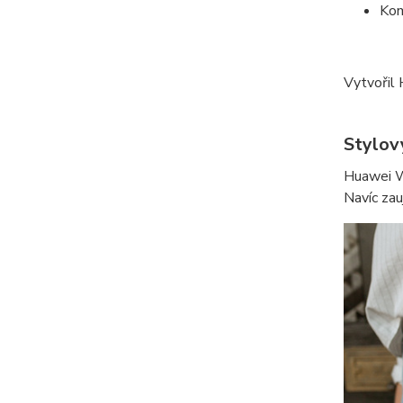
Kom
Vytvořil 
Stylov
Huawei W
Navíc zau