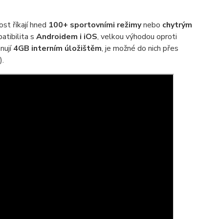
ost říkají hned
100+ sportovními režimy
nebo
chytrým
atibilita s
Androidem i iOS
, velkou výhodou oproti
nují
4GB interním úložištěm
, je možné do nich přes
).