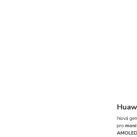
Huawe
Nová gen
pro
monit
AMOLED 