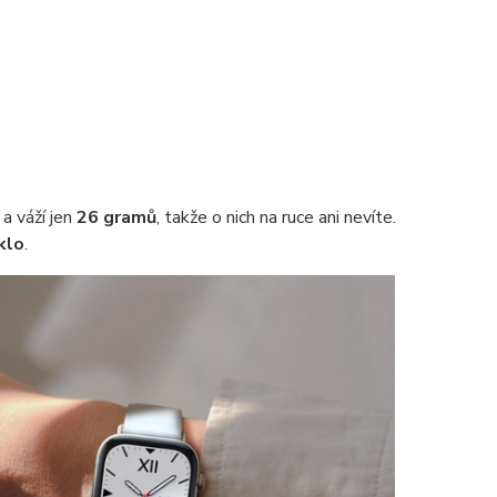
a váží jen
26 gramů
, takže o nich na ruce ani nevíte.
klo
.