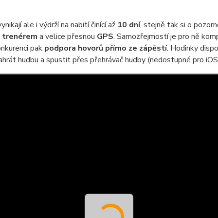
nikají ale i výdrží na nabití činící až
10 dní
, stejně tak si o pozorn
 trenérem
a velice přesnou
GPS
. Samozřejmostí je pro ně komp
nkurenci pak
podpora hovorů přímo ze zápěstí
. Hodinky dispo
nahrát hudbu a spustit přes přehrávač hudby (nedostupné pro iOS