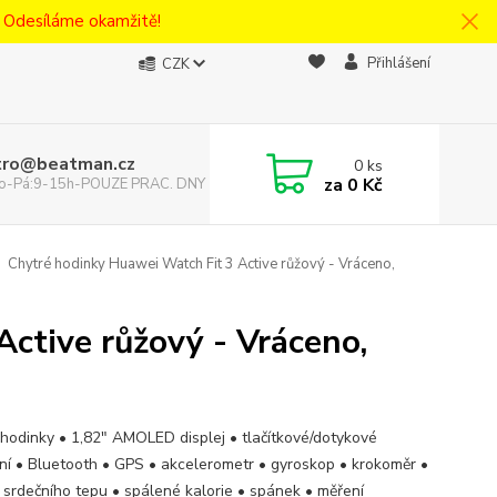
! Odesíláme okamžitě!
Přihlášení
CZK
tro@beatman.cz
0
ks
za
0 Kč
 Po-Pá:9-15h-POUZE PRAC. DNY
Chytré hodinky Huawei Watch Fit 3 Active růžový - Vráceno,
ctive růžový - Vráceno,
 hodinky • 1,82" AMOLED displej • tlačítkové/dotykové
ní • Bluetooth • GPS • akcelerometr • gyroskop • krokoměr •
 srdečního tepu • spálené kalorie • spánek • měření