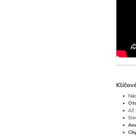
Klíčové
Ná
Oto
Až
Sle
Ana
Chy