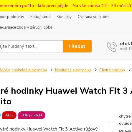
omezeném počtu - kdo první přijde... Na vše záruka 12 - 24 měsíců
dní podmínky
Fotogalerie
Kontakty
Ochrana soukromí
eklamace zboží v záruční době
elek
Hledat
mail:
obily, nositelná elektronika
Nositelná elektronika
Chytré hodinky
ré hodinky Huawei Watch Fit 3 A
ito
Akce
TOP produkt
chytré
ovládá
senzor