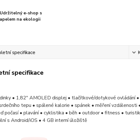
Udržitelný e-shop s
apelem na ekologii
etní specifikace
tní specifikace
odinky • 1,82" AMOLED displej • tlačítkové/dotykové ovládání 
srdečního tepu • spálené kalorie • spánek • měření vzdálenosti 
 počasí • plavání • cyklistika • běh • outdoor • fitness • turis
lní s Android/iOS • 4 GB interní úložiště