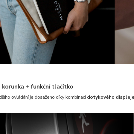
korunka + funkční tlačítko
dšího ovládání je dosaženo díky kombinaci
dotykového displej