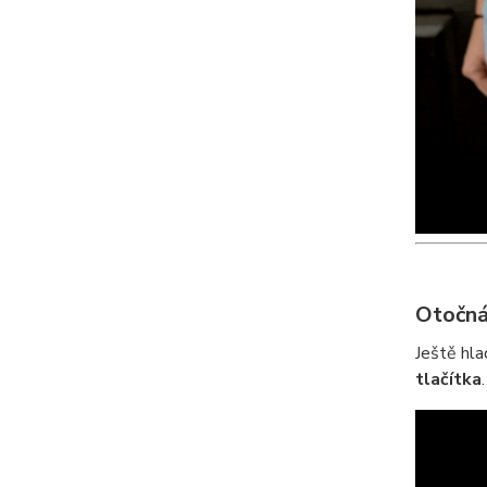
Otočná 
Ještě hla
tlačítka
.