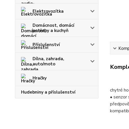
Elektrovozítka
Domácnost, domácí
potřeby a kuchyň
Příslušenství
Kompl
Dílna, zahrada,
auto/moto
Komple
Hračky
chytré h
Hudebniny a příslušenství
• senzor 
předpověď
kompatibi