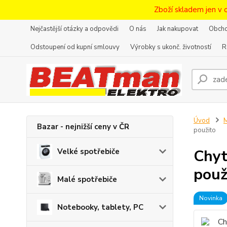
Zboží skladem jen v 
Nejčastější otázky a odpovědi
O nás
Jak nakupovat
Obcho
Odstoupení od kupní smlouvy
Výrobky s ukonč. životností
R
Úvod
M
Bazar - nejnižší ceny v ČR
použito
Chyt
Velké spotřebiče
použ
Malé spotřebiče
Novinka
Notebooky, tablety, PC