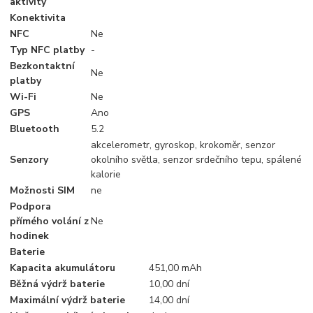
aktivity
Konektivita
NFC
Ne
Typ NFC platby
-
Bezkontaktní
Ne
platby
Wi-Fi
Ne
GPS
Ano
Bluetooth
5.2
akcelerometr, gyroskop, krokoměr, senzor
Senzory
okolního světla, senzor srdečního tepu, spálené
kalorie
Možnosti SIM
ne
Podpora
přímého volání z
Ne
hodinek
Baterie
Kapacita akumulátoru
451,00 mAh
Běžná výdrž baterie
10,00 dní
Maximální výdrž baterie
14,00 dní