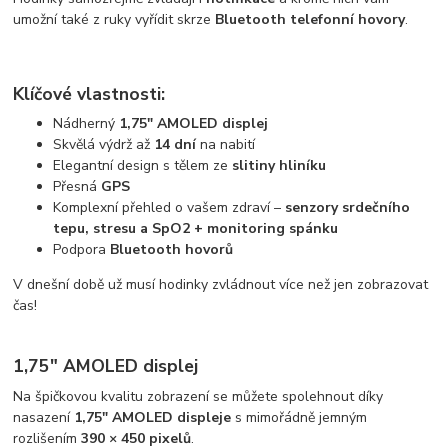
umožní také z ruky vyřídit skrze
Bluetooth telefonní hovory
.
Klíčové vlastnosti:
Nádherný
1,75" AMOLED displej
Skvělá výdrž až
14 dní
na nabití
Elegantní design s tělem ze
slitiny hliníku
Přesná
GPS
Komplexní přehled o vašem zdraví –
senzory srdečního
tepu, stresu a SpO2 + monitoring spánku
Podpora
Bluetooth hovorů
V dnešní době už musí hodinky zvládnout více než jen zobrazovat
čas!
1,75" AMOLED displej
Na špičkovou kvalitu zobrazení se můžete spolehnout díky
nasazení
1,75" AMOLED displeje
s mimořádně jemným
rozlišením
390 × 450 pixelů
.