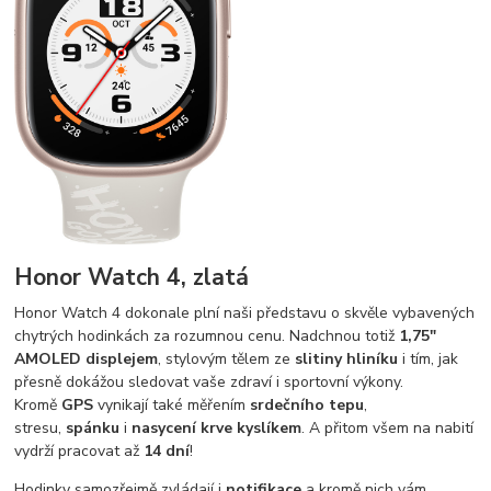
Honor Watch 4, zlatá
Honor Watch 4 dokonale plní naši představu o skvěle vybavených
chytrých hodinkách za rozumnou cenu. Nadchnou totiž
1,75"
AMOLED displejem
, stylovým tělem ze
slitiny hliníku
i tím, jak
přesně dokážou sledovat vaše zdraví i sportovní výkony.
Kromě
GPS
vynikají také měřením
srdečního tepu
,
stresu,
spánku
i
nasycení krve kyslíkem
. A přitom všem na nabití
vydrží pracovat až
14 dní
!
Hodinky samozřejmě zvládají i
notifikace
a kromě nich vám