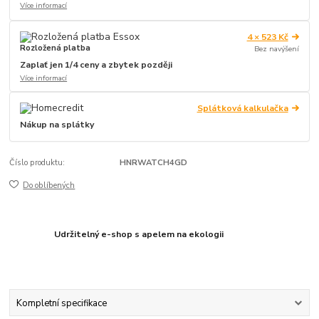
Více informací
4 × 523 Kč
Rozložená platba
Bez navýšení
Zaplať jen 1/4 ceny a zbytek později
Více informací
Splátková kalkulačka
Nákup na splátky
Číslo produktu:
HNRWATCH4GD
Do oblíbených
Udržitelný e-shop s apelem na ekologii
Kompletní specifikace