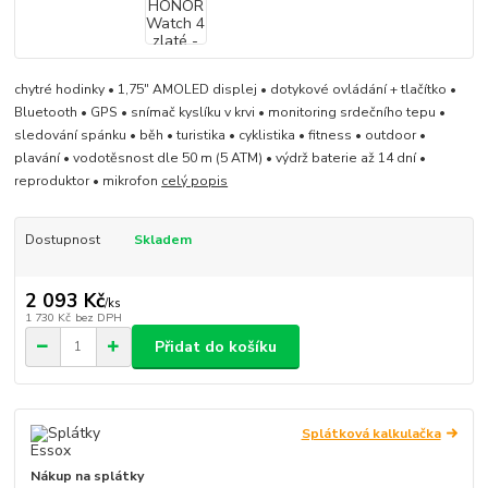
chytré hodinky • 1,75" AMOLED displej • dotykové ovládání + tlačítko •
Bluetooth • GPS • snímač kyslíku v krvi • monitoring srdečního tepu •
sledování spánku • běh • turistika • cyklistika • fitness • outdoor •
plavání • vodotěsnost dle 50 m (5 ATM) • výdrž baterie až 14 dní •
reproduktor • mikrofon
celý popis
Dostupnost
Skladem
2 093 Kč
/
ks
1 730 Kč
bez DPH
Přidat do košíku
Splátková kalkulačka
Nákup na splátky