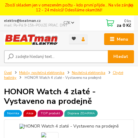
Zboží skladem jen v omezeném počtu - kdo první přijde... Na vše záruka
12 - 24 měsíců! Odesíláme okamžitě!
0
ks
elektro@beatman.cz
CZK
za
0 Kč
mail: Po-Pá:9-15h-POUZE PRAC. DNY
Menu
Hledat
Úvod
Mobily, nositelná elektronika
Nositelná elektronika
Chytré
hodinky
HONOR Watch 4 zlaté - Vystaveno na prodejně
HONOR Watch 4 zlaté -
Vystaveno na prodejně
Novinka
Akce
TOP produkt
Doprava ZDARMA