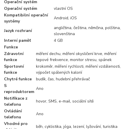
Operační systém
Operační systém
vlastní OS
Kompatibilní operační
Android, iOS
systémy
angličtina, čeština, němčina, polština,
Jazyk rozhraní
slovenština
Interní paměť
4 GB
Funkce
Zdravotní
měření dechu, měření okysličení krve, měření
funkce
tepové frekvence, monitor stresu, spánek
Sportovní
krokoměr, měření rychlosti, měření vzdálenosti,
funkce
výpočet spálených kalorií
Chytré funkce
budík, čas, hudební přehrávač
S
Ano
reproduktorem
Notifikace z
hovor, SMS, e-mail, sociální sítě
telefonu
Ovládání
Ano
telefonu
Vhodné pro
běh, cyklistika, jóga, lezení, lyžování, turistika