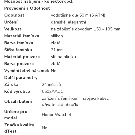
Možnost nabíjení - konektor
dock
Provedení a Odolnost
Odolnost
vodotěsné dle 50 m (5 ATM)
Určení
dámské, elegantní
Velikost
na zápěstí s obvodem 150 - 195 mm
Materiál řemínku
silikon
Barva řemínku
zlatá
Šířka řemínku
21 mm
Materiál pouzdra
slitina hliníku
Barva pouzdra
zlatá
Vyměnitelný náramek
Ne
Další parametry
Záruka
24 měsíců
Kód výrobce
5502AAUC
zařízení s řemínkem, nabíjecí kabel,
Obsah balení
uživatelská příručka
Určeno pro
Honor Watch 4
model
Značka kvality
Ne
dTest