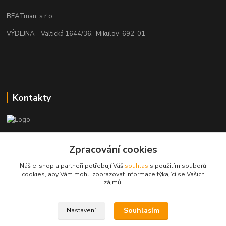
BEATman, s.r.o.
VÝDEJNA - Valtická 1644/36, Mikulov 692 01
Kontakty
beatman.cz
Zpracování cookies
mail: Po-Pá:9-15h-POUZE PRAC. DNY
Náš e-shop a partneři potřebují Váš
souhlas
s použitím souborů
cookies, aby Vám mohli zobrazovat informace týkající se Vašich
elektro@beatman.cz
zájmů.
Souhlasím
Nastavení