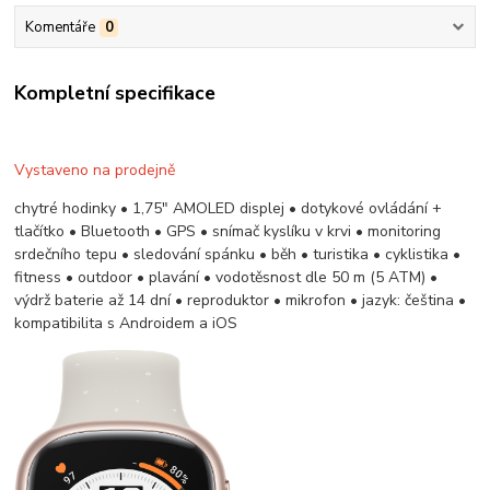
Komentáře
0
Kompletní specifikace
Vystaveno na prodejně
chytré hodinky • 1,75" AMOLED displej • dotykové ovládání +
tlačítko • Bluetooth • GPS • snímač kyslíku v krvi • monitoring
srdečního tepu • sledování spánku • běh • turistika • cyklistika •
fitness • outdoor • plavání • vodotěsnost dle 50 m (5 ATM) •
výdrž baterie až 14 dní • reproduktor • mikrofon • jazyk: čeština •
kompatibilita s Androidem a iOS