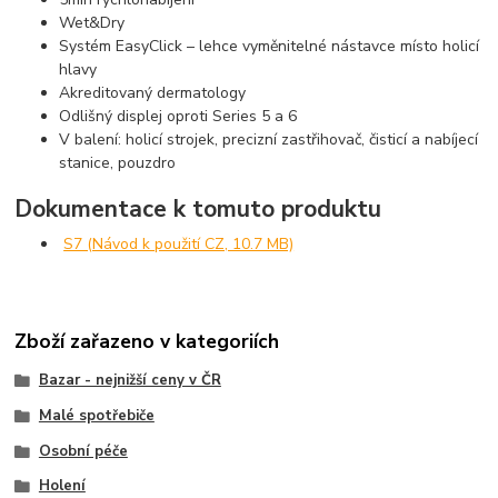
Wet&Dry
Systém EasyClick – lehce vyměnitelné nástavce místo holicí
hlavy
Akreditovaný dermatology
Odlišný displej oproti Series 5 a 6
V balení: holicí strojek, precizní zastřihovač, čisticí a nabíjecí
stanice, pouzdro
Dokumentace k tomuto produktu
S7 (Návod k použití CZ, 10.7 MB)
Zboží zařazeno v kategoriích
Bazar - nejnižší ceny v ČR
Malé spotřebiče
Osobní péče
Holení