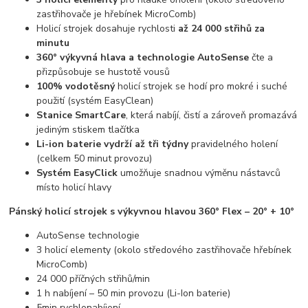
zastřihovače je hřebínek MicroComb)
Holicí strojek dosahuje rychlosti
až 24 000 střihů za
minutu
360° výkyvná hlava a technologie AutoSense
čte a
přizpůsobuje se hustotě vousů
100%
vodotěsný
holicí strojek se hodí pro mokré i suché
použití (systém EasyClean)
Stanice SmartCare
, která nabíjí, čistí a zároveň promazává
jediným stiskem tlačítka
Li-ion baterie vydrží až tři týdny
pravidelného holení
(celkem 50 minut provozu)
Systém EasyClick
umožňuje snadnou výměnu nástavců
místo holicí hlavy
Pánský holicí strojek s výkyvnou hlavou 360° Flex – 20° + 10°
AutoSense technologie
3 holicí elementy (okolo středového zastřihovače hřebínek
MicroComb)
24 000 příčných střihů/min
1 h nabíjení – 50 min provozu (Li-Ion baterie)
5min rychlonabíjení