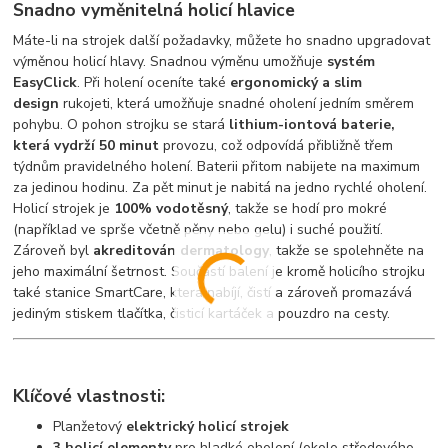
Snadno vyměnitelná holicí hlavice
Máte-li na strojek další požadavky, můžete ho snadno upgradovat
výměnou holicí hlavy. Snadnou výměnu umožňuje
systém
EasyClick
. Při holení oceníte také
ergonomický a slim
design
rukojeti, která umožňuje snadné oholení jedním směrem
pohybu. O pohon strojku se stará
lithium-iontová baterie,
která vydrží 50 minut
provozu, což odpovídá přibližně třem
týdnům pravidelného holení. Baterii přitom nabijete na maximum
za jedinou hodinu. Za pět minut je nabitá na jedno rychlé oholení.
Holicí strojek je
100% vodotěsný
, takže se hodí pro mokré
(například ve sprše včetně pěny nebo gelu) i suché použití.
Zároveň byl
akreditován dermatology
, takže se spolehněte na
jeho maximální šetrnost. Součástí balení je kromě holicího strojku
také stanice SmartCare, která nabíjí, čistí a zároveň promazává
jediným stiskem tlačítka, čisticí kartáček a pouzdro na cesty.
Klíčové vlastnosti:
Planžetový
elektrický holicí strojek
3 holicí elementy
pro hladké oholení (okolo středového