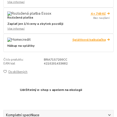
Více informací
4 × 749 Kč
Rozložená platba
Bez navýšení
Zaplať jen 1/4 ceny a zbytek později
Více informací
Splátková kalkulačka
Nákup na splátky
Číslo produktu:
BRA71S7200CC
EAN kód:
4210201433682
Do oblíbených
Udržitelný e-shop s apelem na ekologii
Kompletní specifikace