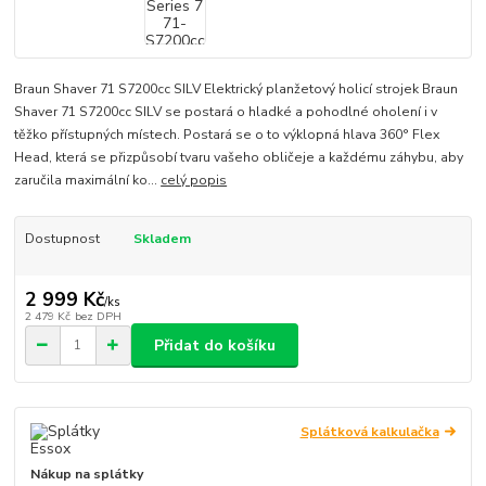
Braun Shaver 71 S7200cc SILV Elektrický planžetový holicí strojek Braun
Shaver 71 S7200cc SILV se postará o hladké a pohodlné oholení i v
těžko přístupných místech. Postará se o to výklopná hlava 360° Flex
Head, která se přizpůsobí tvaru vašeho obličeje a každému záhybu, aby
zaručila maximální ko...
celý popis
Dostupnost
Skladem
2 999 Kč
/
ks
2 479 Kč
bez DPH
Přidat do košíku
Splátková kalkulačka
Nákup na splátky