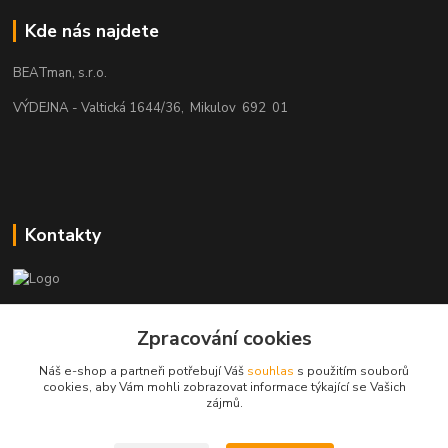
Kde nás najdete
BEATman, s.r.o.
VÝDEJNA - Valtická 1644/36, Mikulov 692 01
Kontakty
beatman.cz
Zpracování cookies
mail: Po-Pá:9-15h-POUZE PRAC. DNY
Náš e-shop a partneři potřebují Váš
souhlas
s použitím souborů
cookies, aby Vám mohli zobrazovat informace týkající se Vašich
elektro@beatman.cz
zájmů.