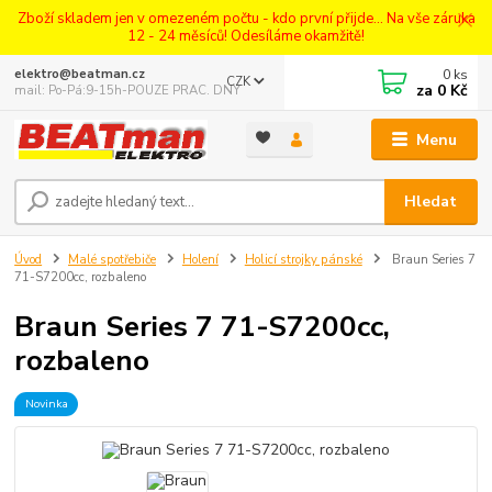
Zboží skladem jen v omezeném počtu - kdo první přijde... Na vše záruka
12 - 24 měsíců! Odesíláme okamžitě!
0
ks
elektro@beatman.cz
CZK
za
0 Kč
mail: Po-Pá:9-15h-POUZE PRAC. DNY
Menu
Hledat
Úvod
Malé spotřebiče
Holení
Holicí strojky pánské
Braun Series 7
71-S7200cc, rozbaleno
Braun Series 7 71-S7200cc,
rozbaleno
Novinka