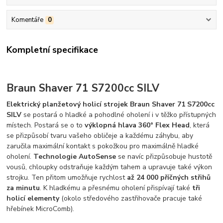
Komentáře
0
Kompletní specifikace
Braun Shaver 71
S7200cc SILV
Elektrický planžetový holicí strojek
Braun Shaver 71
S7200cc
SILV
se postará o hladké a pohodlné oholení i v těžko přístupných
místech. Postará se o to
výklopná hlava 360° Flex Head
, která
se přizpůsobí tvaru vašeho obličeje a každému záhybu, aby
zaručila maximální kontakt s pokožkou pro maximálně hladké
oholení.
Technologie AutoSense
se navíc přizpůsobuje hustotě
vousů, chloupky odstraňuje každým tahem a upravuje také výkon
strojku. Ten přitom umožňuje rychlost
až 24 000 příčných střihů
za minutu
. K hladkému a přesnému oholení přispívají také
tři
holicí elementy
(okolo středového zastřihovače pracuje také
hřebínek MicroComb).