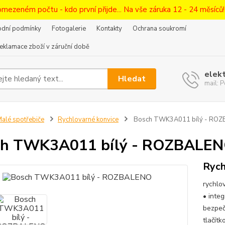
omezeném počtu - kdo první přijde... Na vše záruka 12 - 24 měsíců
dní podmínky
Fotogalerie
Kontakty
Ochrana soukromí
eklamace zboží v záruční době
elek
Hledat
mail:
alé spotřebiče
Rychlovarné konvice
Bosch TWK3A011 bílý - RO
ch TWK3A011 bílý - ROZBALE
Rych
rychlov
• inte
bezpeč
tlačít