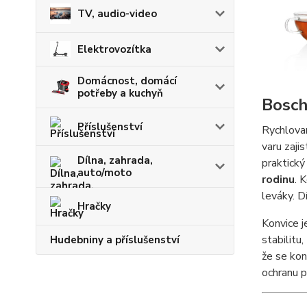
TV, audio-video
Elektrovozítka
Domácnost, domácí
potřeby a kuchyň
Bosch
Příslušenství
Rychlova
varu zaji
Dílna, zahrada,
praktick
auto/moto
rodinu
. 
leváky. D
Hračky
Konvice 
stabilitu,
Hudebniny a příslušenství
že se ko
ochranu p