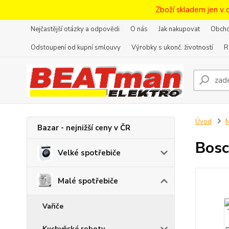
Zboží skladem jen v 
Nejčastější otázky a odpovědi
O nás
Jak nakupovat
Obcho
Odstoupení od kupní smlouvy
Výrobky s ukonč. životností
R
Úvod
M
Bazar - nejnižší ceny v ČR
Bos
Velké spotřebiče
Malé spotřebiče
Vařiče
Kuchyňské roboty