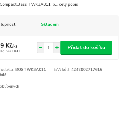
CompactClass TWK3A011, b...
celý popis
tupnost
Skladem
9 Kč
/
ks
Přidat do košíku
 Kč
bez DPH
roduktu:
BOSTWK3A011
EAN kód:
4242002717616
bílá
oblíbených