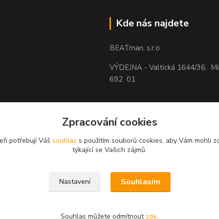
Kde nás najdete
BEATman, s.r.o.
VÝDEJNA - Valtická 1644/36, M
692 01
Zpracování cookies
eři potřebují Váš
souhlas
s použitím souborů cookies, aby Vám mohli z
týkající se Vašich zájmů.
Souhlasím
Nastavení
Souhlas můžete odmítnout
zde
.