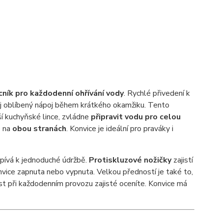
ík pro každodenní ohřívání vody
. Rychlé přivedení k
j oblíbený nápoj během krátkého okamžiku. Tento
ší kuchyňské lince, zvládne
připravit vodu pro celou
e na
obou stranách
. Konvice je ideální pro praváky i
ispívá k jednoduché údržbě.
Protiskluzové nožičky
zajistí
nvice zapnuta nebo vypnuta. Velkou předností je také to,
st při každodenním provozu zajisté oceníte. Konvice má