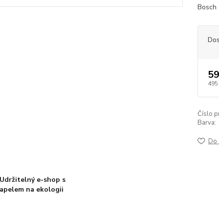
Bosch 
Dos
59
495
Číslo p
Barva:
Do 
Udržitelný e-shop s
apelem na ekologii