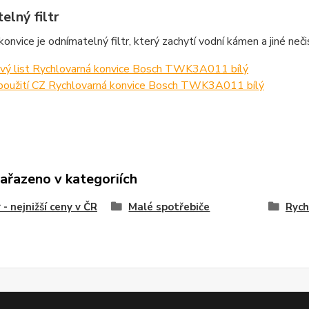
elný filtr
konvice je odnímatelný filtr, který zachytí vodní kámen a jiné ne
vý list Rychlovarná konvice Bosch TWK3A011 bílý
použití CZ Rychlovarná konvice Bosch TWK3A011 bílý
zařazeno v kategoriích
 - nejnižší ceny v ČR
Malé spotřebiče
Rych