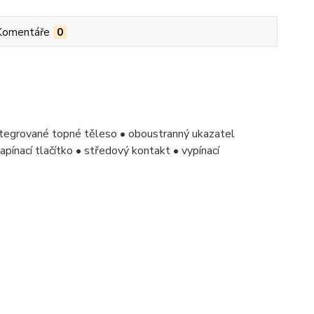
Komentáře
0
 integrované topné těleso • oboustranný ukazatel
pínací tlačítko • středový kontakt • vypínací