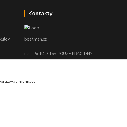
Kontakty
ikulov
beatman.cz
mail: Po-Pá:9-15h-POUZE PRAC. DNY
elektro@beatman.cz
obrazovat informace
Vytvořeno na
Eshop-rychle.cz