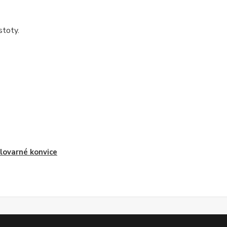
čistoty.
lovarné konvice