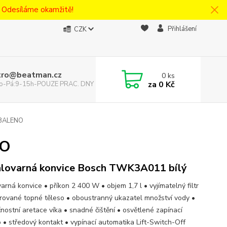
! Odesíláme okamžitě!
Přihlášení
CZK
tro@beatman.cz
0
ks
za
0 Kč
 Po-Pá:9-15h-POUZE PRAC. DNY
ZBALENO
NO
lovarná konvice Bosch TWK3A011 bílý
arná konvice • příkon 2 400 W • objem 1,7 l • vyjímatelný filtr
grované topné těleso • oboustranný ukazatel množství vody •
nostní aretace víka • snadné čištění • osvětlené zapínací
ko • středový kontakt • vypínací automatika Lift-Switch-Off