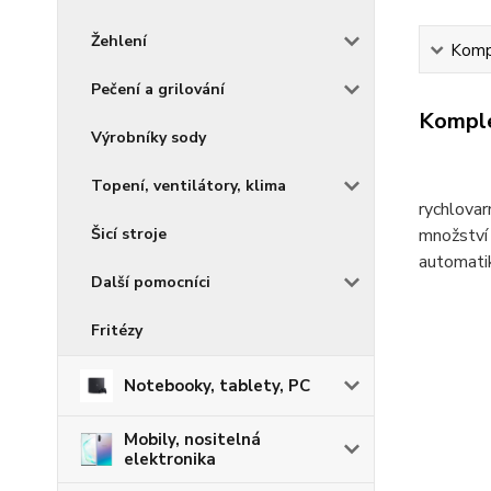
Žehlení
Kompl
Pečení a grilování
Komple
Výrobníky sody
Topení, ventilátory, klima
rychlovar
Šicí stroje
množství 
automatik
Další pomocníci
Fritézy
Notebooky, tablety, PC
Mobily, nositelná
elektronika