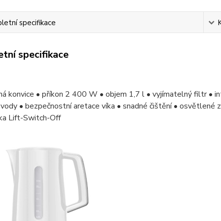
etní specifikace
tní specifikace
ná konvice • příkon 2 400 W • objem 1,7 l • vyjímatelný filtr •
vody • bezpečnostní aretace víka • snadné čištění • osvětlené za
a Lift-Switch-Off