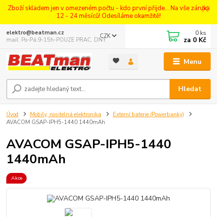
Zboží skladem jen v omezeném počtu - kdo první přijde... Na vše záruka
12 - 24 měsíců! Odesíláme okamžitě!
0
ks
elektro@beatman.cz
CZK
za
0 Kč
mail: Po-Pá:9-15h-POUZE PRAC. DNY
Menu
Hledat
Úvod
Mobily, nositelná elektronika
Externí baterie (Powerbanky)
AVACOM GSAP-IPH5-1440 1440mAh
AVACOM GSAP-IPH5-1440
1440mAh
Akce