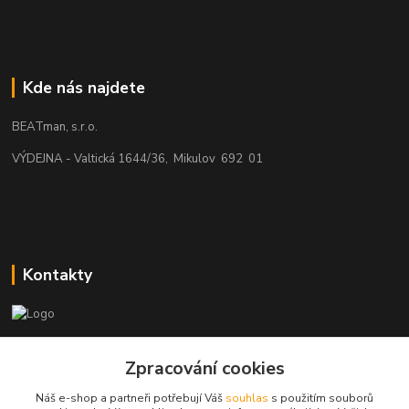
Kde nás najdete
BEATman, s.r.o.
VÝDEJNA - Valtická 1644/36, Mikulov 692 01
Kontakty
beatman.cz
Zpracování cookies
mail: Po-Pá:9-15h-POUZE PRAC. DNY
Náš e-shop a partneři potřebují Váš
souhlas
s použitím souborů