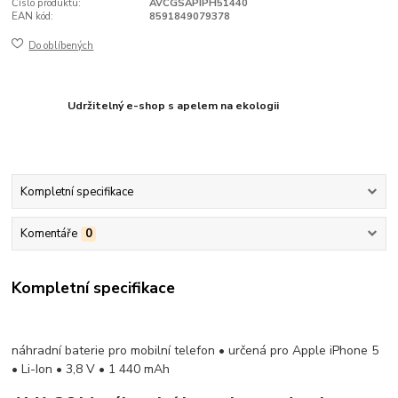
Číslo produktu:
AVCGSAPIPH51440
EAN kód:
8591849079378
Do oblíbených
Udržitelný e-shop s apelem na ekologii
Kompletní specifikace
Komentáře
0
Kompletní specifikace
náhradní baterie pro mobilní telefon • určená pro Apple iPhone 5
• Li-Ion • 3,8 V • 1 440 mAh