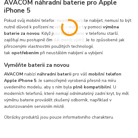
AVACOM náhradní baterie pro Apple
iPhone 5
Pokud svůj mobilní telefon musíte neustále nabíjet, nemusí to být
nutně důvod k pořízení nového – mohla by pomoci
výměna
baterie za novou
. Když jsou totiž baterie v telefonu starší,
zajišťují mu postupně čím dál menší výdrž. Je to způsobené jak
přirozenými vlastnostmi použitých technologií,
tak
opotřebením
při neustálém nabíjení a vybíjení.
Vyměňte baterii za novou
AVACOM
nabízí
náhradní baterii
pro váš
mobilní telefon
Apple iPhone 5
. Je samozřejmě vyrobená přesně na míru
uvedeného modelu, aby s ním byla
plně kompatibilní
. U
moderních telefonů, které nemají odnímatelný zadní kryt, by měl
výměnu baterie provádět zkušený odborník, například v
autorizovaném servisním místě.
Obrázky produktů jsou pouze informativního charakteru.