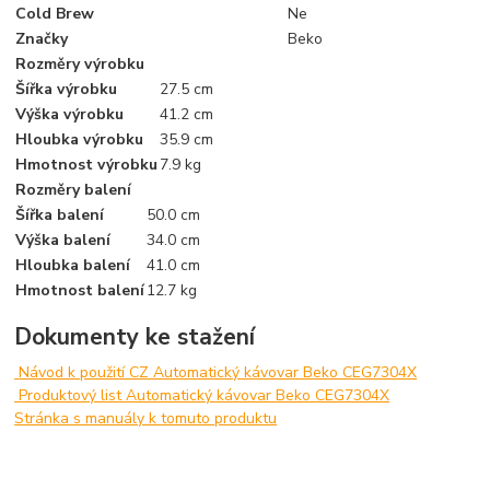
Cold Brew
Ne
Značky
Beko
Rozměry výrobku
Šířka výrobku
27.5 cm
Výška výrobku
41.2 cm
Hloubka výrobku
35.9 cm
Hmotnost výrobku
7.9 kg
Rozměry balení
Šířka balení
50.0 cm
Výška balení
34.0 cm
Hloubka balení
41.0 cm
Hmotnost balení
12.7 kg
Dokumenty ke stažení
Návod k použití CZ Automatický kávovar Beko CEG7304X
Produktový list Automatický kávovar Beko CEG7304X
Stránka s manuály k tomuto produktu