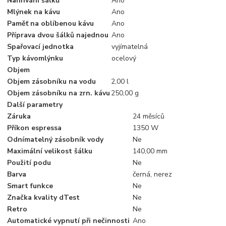
Nahřívání šálků
Ano
Mlýnek na kávu
Ano
Paměť na oblíbenou kávu
Ano
Příprava dvou šálků najednou
Ano
Spařovací jednotka
vyjímatelná
Typ kávomlýnku
ocelový
Objem
Objem zásobníku na vodu
2,00 l
Objem zásobníku na zrn. kávu
250,00 g
Další parametry
Záruka
24 měsíců
Příkon espressa
1350 W
Odnímatelný zásobník vody
Ne
Maximální velikost šálku
140,00 mm
Použití podu
Ne
Barva
černá, nerez
Smart funkce
Ne
Značka kvality dTest
Ne
Retro
Ne
Automatické vypnutí při nečinnosti
Ano