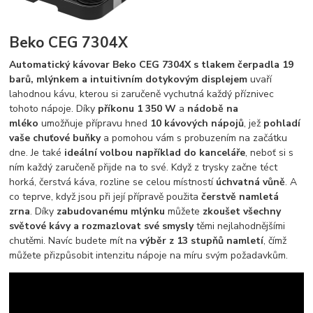
Beko CEG 7304X
Automatický kávovar Beko CEG 7304X
s tlakem čerpadla 19
barů, mlýnkem a intuitivním dotykovým displejem
uvaří
lahodnou kávu, kterou si zaručeně vychutná každý příznivec
tohoto nápoje. Díky
příkonu 1 350 W
a
nádobě na
mléko
umožňuje přípravu hned
10 kávových nápojů
, jež
pohladí
vaše chuťové buňky
a pomohou vám s probuzením na začátku
dne. Je také
ideální volbou například do kanceláře
, neboť si s
ním každý zaručeně přijde na to své. Když z trysky začne téct
horká, čerstvá káva, rozline se celou místností
úchvatná vůně
. A
co teprve, když jsou při její přípravě použita
čerstvě namletá
zrna
. Díky
zabudovanému mlýnku
můžete
zkoušet všechny
světové kávy a rozmazlovat své smysly
těmi nejlahodnějšími
chutěmi. Navíc budete mít na
výběr z 13 stupňů namletí
, čímž
můžete přizpůsobit intenzitu nápoje na míru svým požadavkům.