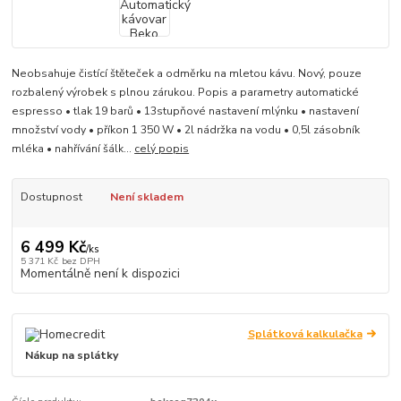
Neobsahuje čistící štěteček a odměrku na mletou kávu. Nový, pouze
rozbalený výrobek s plnou zárukou. Popis a parametry automatické
espresso • tlak 19 barů • 13stupňové nastavení mlýnku • nastavení
množství vody • příkon 1 350 W • 2l nádržka na vodu • 0,5l zásobník
mléka • nahřívání šálk...
celý popis
Dostupnost
Není skladem
6 499 Kč
/
ks
5 371 Kč
bez DPH
Momentálně není k dispozici
Splátková kalkulačka
Nákup na splátky