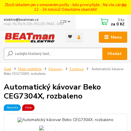
Zboží skladem jen v omezeném počtu - kdo první přijde... Na vše záruka
12 - 24 měsíců! Odesíláme okamžitě!
0
ks
elektro@beatman.cz
CZK
za
0 Kč
mail: Po-Pá:9-15h-POUZE PRAC. DNY
Menu
Hledat
Úvod
Malé spotřebiče
Kávovary
Espressa
Automatický kávovar
Beko CEG7304X, rozbaleno
Automatický kávovar Beko
CEG7304X, rozbaleno
Novinka
Akce