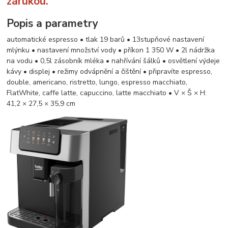
zárukou.
Popis a parametry
automatické espresso • tlak 19 barů • 13stupňové nastavení
mlýnku • nastavení množství vody • příkon 1 350 W • 2l nádržka
na vodu • 0,5l zásobník mléka • nahřívání šálků • osvětlení výdeje
kávy • displej • režimy odvápnění a čištění • připravíte espresso,
double, americano, ristretto, lungo, espresso macchiato,
FlatWhite, caffe latte, capuccino, latte macchiato • V × Š × H:
41,2 × 27,5 × 35,9 cm