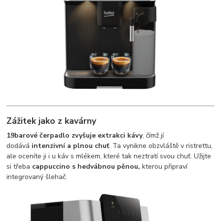
Zážitek jako z kavárny
19barové čerpadlo zvyšuje extrakci kávy
, čímž jí
dodává
intenzivní a plnou chuť
. Ta vynikne obzvláště v ristrettu,
ale oceníte ji i u káv s mlékem, které tak neztratí svou chuť. Užijte
si třeba
cappuccino s hedvábnou pěnou,
kterou připraví
integrovaný šlehač.