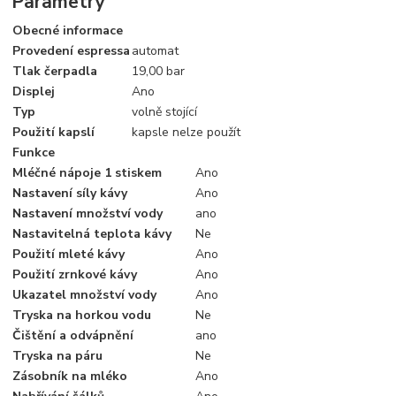
Parametry
Obecné informace
Provedení espressa
automat
Tlak čerpadla
19,00 bar
Displej
Ano
Typ
volně stojící
Použití kapslí
kapsle nelze použít
Funkce
Mléčné nápoje 1 stiskem
Ano
Nastavení síly kávy
Ano
Nastavení množství vody
ano
Nastavitelná teplota kávy
Ne
Použití mleté kávy
Ano
Použití zrnkové kávy
Ano
Ukazatel množství vody
Ano
Tryska na horkou vodu
Ne
Čištění a odvápnění
ano
Tryska na páru
Ne
Zásobník na mléko
Ano