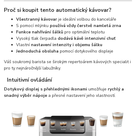
Proč si koupit tento automatický kávovar?
Všestranný kávovar
je ideální volbou do kanceláře
S pomocí mlýnku
používá vždy čerstvě namletá zrna
Funkce nahřívání šálků
pro optimální teplotu
Vysoký tlak čerpadla
dodává kávě intenzivní chuť
Vlastní
nastavení intenzity i objemu šálku
Jednoduchá obsluha
pomocí dotykového displeje
Váš soukromý barista se širokým repertoárem kávových specialit i
pro ty nejnáročnější labužníky.
Intuitivní ovládání
Dotykový displej s přehlednými ikonami
umožňuje
rychlý a
snadný výběr nápoje
a přesné nastavení jeho vlastností.