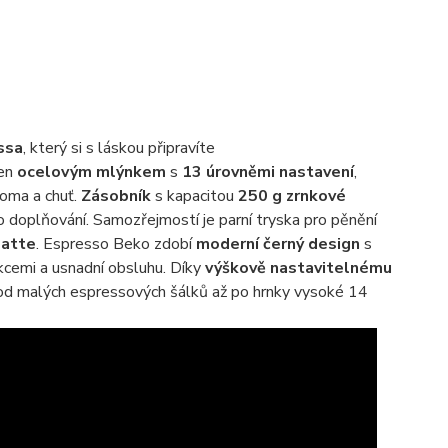
ssa
, který si s láskou připravíte
ven
ocelovým mlýnkem
s
13 úrovněmi nastavení
,
roma a chuť.
Zásobník
s kapacitou
250 g zrnkové
doplňování. Samozřejmostí je parní tryska pro pěnění
latte
. Espresso Beko zdobí
moderní černý design
s
nkcemi a usnadní obsluhu. Díky
výškově nastavitelnému
 od malých espressových šálků až po hrnky vysoké 14