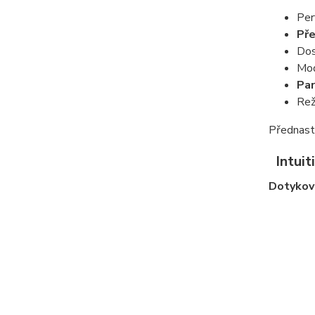
Per
Př
Dos
Mod
Par
Re
Přednast
Intuiti
Dotykový