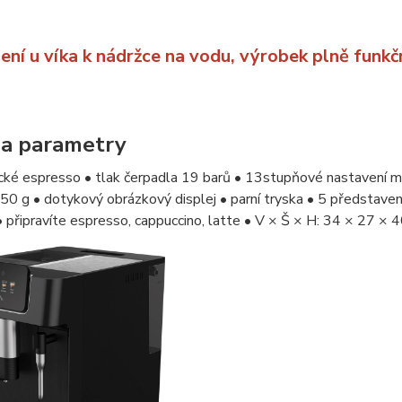
ní u víka k nádržce na vodu, výrobek plně funkčn
 a parametry
cké espresso • tlak čerpadla 19 barů • 13stupňové nastavení m
50 g • dotykový obrázkový displej • parní tryska • 5 představen
 • připravíte espresso, cappuccino, latte • V × Š × H: 34 × 27 × 