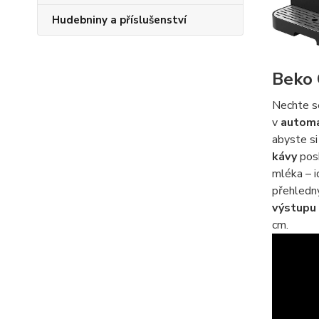
Hudebniny a příslušenství
Beko 
Nechte se
v
autom
abyste si
kávy
posk
mléka – i
přehled
výstupu
cm.