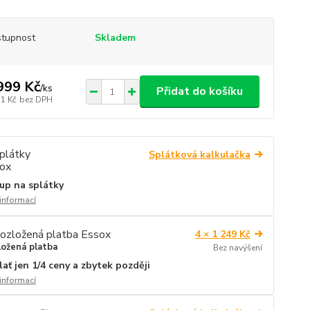
tupnost
Skladem
999 Kč
/
ks
Přidat do košíku
31 Kč
bez DPH
Splátková kalkulačka
up na splátky
 informací
4 × 1 249 Kč
ložená platba
Bez navýšení
lať jen 1/4 ceny a zbytek později
 informací