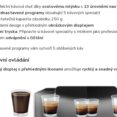
fektní kávová chuť díky
ocelovému
mlýnku
s
13 úrovněmi nas
ednastavené
programy
obsahující 5 kávových specialit
tatečná kapacita zásobníku 250 g
erní design s přehledným
obrázkovým displejem
ní tryska
: Připravte si kávové speciality s mlékem jako profesio
žim
odvápnění
a
čištění
avené programy vám vytvoří 5 oblíbených káv.
vní ovládání
 displej s přehlednými ikonami
umožňuje
rychlý a snadný v