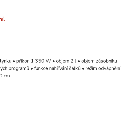
í.
lýnku • příkon 1 350 W • objem 2 l • objem zásobníku
ých programů • funkce nahřívání šálků • režim odvápnění
40 cm