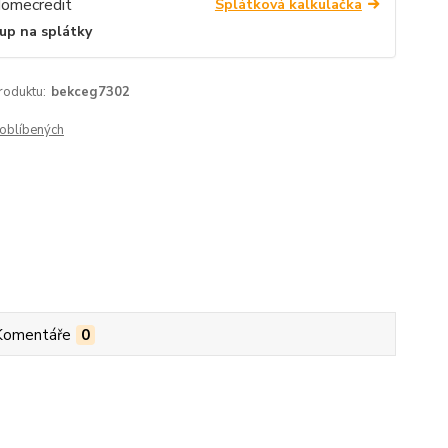
Splátková kalkulačka
up na splátky
roduktu:
bekceg7302
oblíbených
Komentáře
0