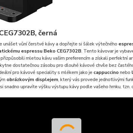
CEG7302B, černá
 unášet vůní čerstvé kávy a dopřejte si šálek výtečného
espre
atickému
espressu
Beko
CEG7302B
. Tento kávovar je vyba
 přizpůsobili mletou kávu vašim preferencím a získali perfektní a
ytne dostatečnou zásobu pro dlouhé kávové chvíle bez častého 
deální pro kávové speciality s mlékem jako je
cappuccino
nebo
ným
obrázkovým
displejem
, který vás provede jednotlivými fu
si snadno upravíte výšku výstupu kávy podle vašeho hrnku, tzn.