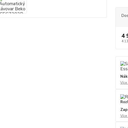
Dos
4 
4 1
Nák
Více
Roz
Zap
Více