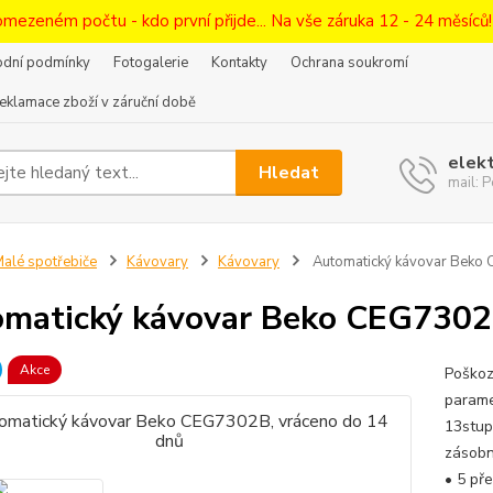
omezeném počtu - kdo první přijde... Na vše záruka 12 - 24 měsíců
dní podmínky
Fotogalerie
Kontakty
Ochrana soukromí
eklamace zboží v záruční době
elek
Hledat
mail:
alé spotřebiče
Kávovary
Kávovary
Automatický kávovar Beko 
matický kávovar Beko CEG7302B
Akce
Poškoz
parame
13stup
zásobn
• 5 př