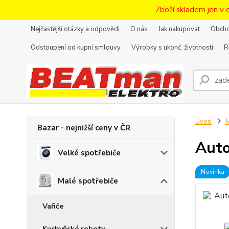
Zboží skladem jen v 
Nejčastější otázky a odpovědi
O nás
Jak nakupovat
Obcho
Odstoupení od kupní smlouvy
Výrobky s ukonč. životností
R
Úvod
M
Bazar - nejnižší ceny v ČR
Auto
Velké spotřebiče
Novinka
Malé spotřebiče
Vařiče
Kuchyňské roboty