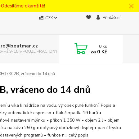
! Odesíláme okamžitě!
Přihlášení
CZK
tro@beatman.cz
0
ks
za
0 Kč
 Po-Pá:9-15h-POUZE PRAC. DNY
CEG7302B, vráceno do 14 dnů
, vráceno do 14 dnů
ení u víka k nádržce na vodu, výrobek plně funkční. Popis a
try automatické espresso • tlak čerpadla 19 barů •
ňové nastavení mlýnku • příkon 1 350 W • objem 2 l • objem
íku na kávu 250 g • dotykový obrázkový displej • parní tryska
edstavených programů • funkce n...
celý popis