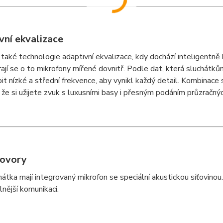
vní ekvalizace
 také technologie adaptivní ekvalizace, kdy dochází inteligentn
rají se o to mikrofony mířené dovnitř. Podle dat, která sluchát
it nízké a střední frekvence, aby vynikl každý detail. Kombinace
že si užijete zvuk s luxusními basy i přesným podáním průzračný
hovory
átka mají integrovaný mikrofon se speciální akustickou síťovinou
lnější komunikaci.