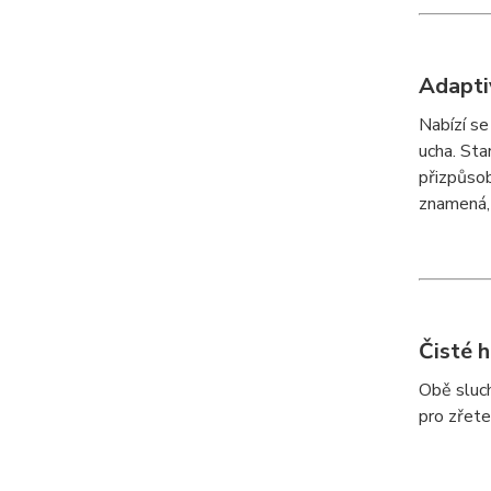
Adapti
Nabízí se
ucha. Sta
přizpůsob
znamená, 
Čisté 
Obě sluch
pro zřete