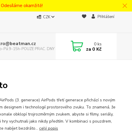
! Odesíláme okamžitě!
Přihlášení
CZK
tro@beatman.cz
0
ks
za
0 Kč
 Po-Pá:9-15h-POUZE PRAC. DNY
to
AirPods (3. generace) AirPods třetí generace přichází s novým
ím designem i technologií prostorového zvuku. To znamená, že
konale obklopí trojrozměrným zvukem, abyste si filmy, seriály,
i hry vychutnali jako nikdy předtím. V kombinaci s pouzdrem,
ze nabíjet bezdráto...
celý popis