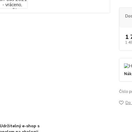
Dos
1 
1 4
Nák
Číslo p
Do 
Udržitelný e-shop s
apelem na ekologii