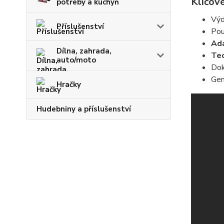
Klíčové
potřeby a kuchyň
Výd
Příslušenství
Pou
Ada
Dílna, zahrada,
Tec
auto/moto
Dok
Gen
Hračky
Hudebniny a příslušenství