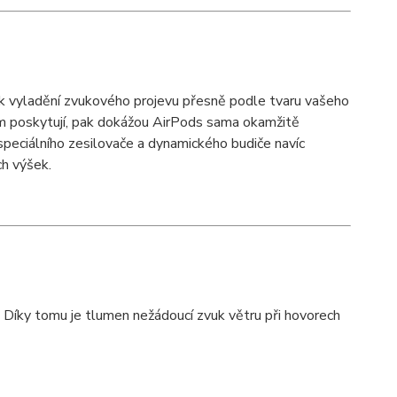
ě k vyladění zvukového projevu přesně podle tvaru vašeho
kům poskytují, pak dokážou AirPods sama okamžitě
 speciálního zesilovače a dynamického budiče navíc
ch výšek.
. Díky tomu je tlumen nežádoucí zvuk větru při hovorech