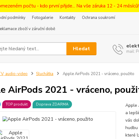
omezeném počtu - kdo první přijde... Na vše záruka 12 - 24 měsíců
dní podmínky
Fotogalerie
Kontakty
Ochrana soukromí
eklamace zboží v záruční době
elek
Hledat
mail:
V, audio-video
Sluchátka
Apple AirPods 2021 - vráceno, použito
e AirPods 2021 - vráceno, použi
TOP produkt
Doprava ZDARMA
Apple 
a lepš
vás do
hudbu 
které l