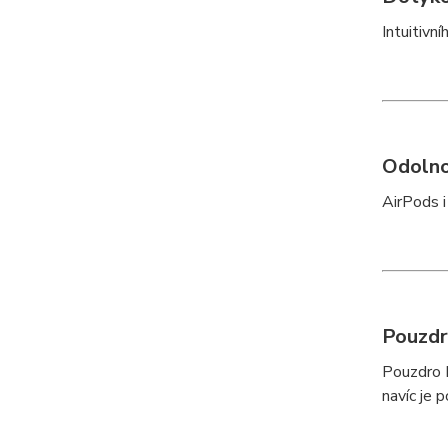
Intuitivn
Odolno
AirPods i
Pouzdr
Pouzdro M
navíc je 