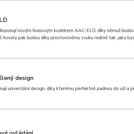
LD
disponují novým hlasovým kodekem AAC-ELD, díky němuž budou 
 hovory pak budou díky prostorovému zvuku reálné tak, jako bys
lený design
ají univerzální design, díky kterému perfektně padnou do uší a 
vé ovládání