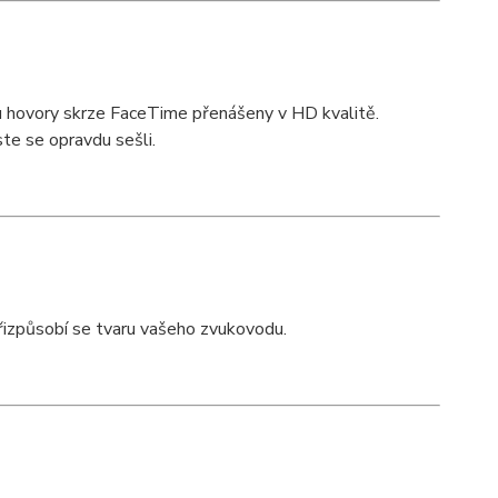
hovory skrze FaceTime přenášeny v HD kvalitě.
te se opravdu sešli.
přizpůsobí se tvaru vašeho zvukovodu.