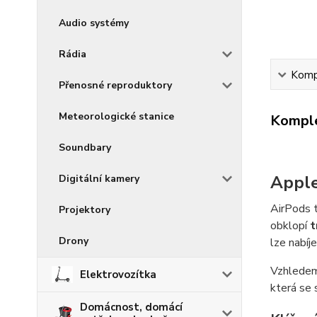
Audio systémy
Rádia
Kompl
Přenosné reproduktory
Meteorologické stanice
Komple
Soundbary
Apple
Digitální kamery
AirPods t
Projektory
obklopí
t
Drony
lze nabíj
Vzhledem
Elektrovozítka
která se 
Domácnost, domácí