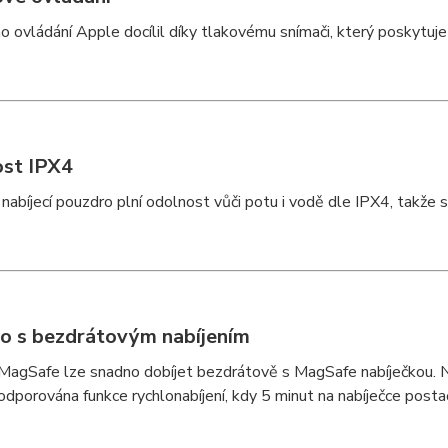
ího ovládání Apple docílil díky tlakovému snímači, který poskytuj
st IPX4
 nabíjecí pouzdro plní odolnost vůči potu i vodě dle IPX4, takže s
o s bezdrátovým nabíjením
agSafe lze snadno dobíjet bezdrátově s MagSafe nabíječkou. Na 
podporována funkce rychlonabíjení, kdy 5 minut na nabíječce post