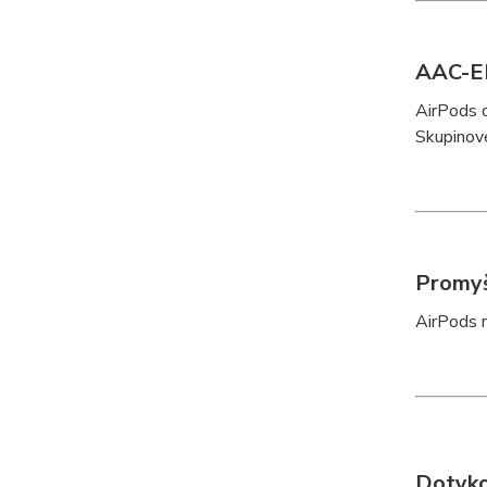
AAC-E
AirPods 
Skupinové
Promyš
AirPods m
Dotyko