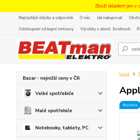
Zboží skladem jen v 
Nejčastější otázky a odpovědi
O nás
Jak nakupovat
Obcho
Odstoupení od kupní smlouvy
Výrobky s ukonč. životností
R
Úvod
T
Bazar - nejnižší ceny v ČR
Appl
Velké spotřebiče
Novinka
Malé spotřebiče
Notebooky, tablety, PC