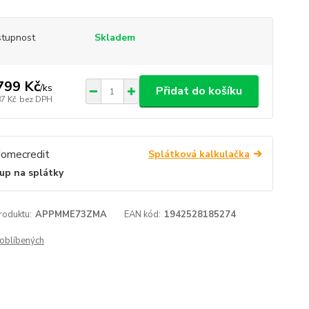
tupnost
Skladem
799 Kč
/
ks
Přidat do košíku
87 Kč
bez DPH
Splátková kalkulačka
up na splátky
roduktu:
APPMME73ZMA
EAN kód:
1942528185274
oblíbených