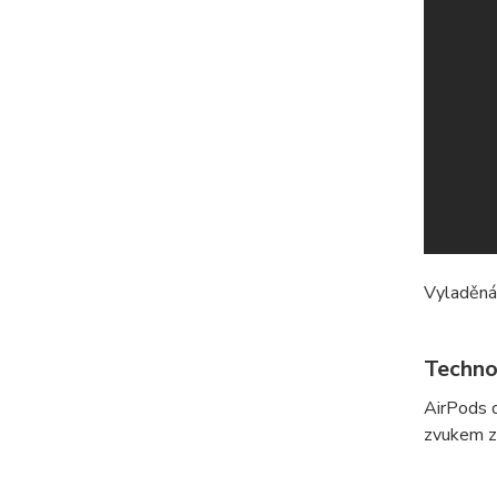
Vyladěná 
Techno
AirPods d
zvukem ze