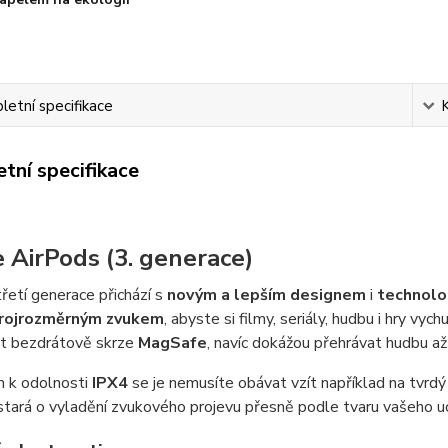
etní specifikace
tní specifikace
 AirPods (3. generace)
řetí generace přichází s
novým a lepším designem
i
technolog
rojrozměrným zvukem
, abyste si filmy, seriály, hudbu i hry vy
et bezdrátově skrze
MagSafe
, navíc dokážou přehrávat hudbu a
 k odolnosti
IPX4
se je nemusíte obávat vzít například na tvrdý 
stará o vyladění zvukového projevu přesně podle tvaru vašeho u