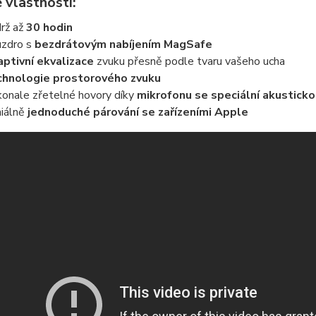
 vlastnosti:
rž až
30 hodin
zdro s
bezdrátovým nabíjením MagSafe
ptivní ekvalizace
zvuku přesně podle tvaru vašeho ucha
hnologie prostorového zvuku
onale zřetelné hovory díky
mikrofonu se speciální akusticko
iálně
jednoduché párování se zařízeními Apple