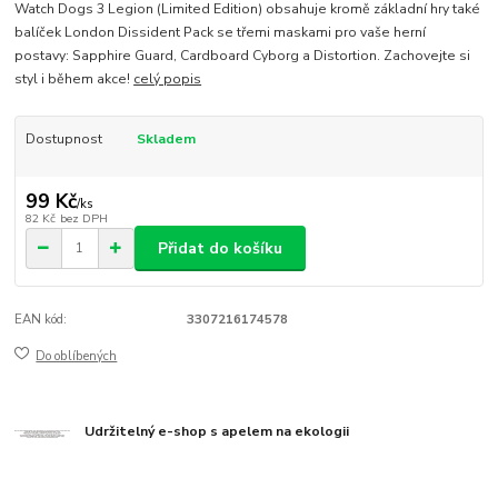
Watch Dogs 3 Legion (Limited Edition) obsahuje kromě základní hry také
balíček London Dissident Pack se třemi maskami pro vaše herní
postavy: Sapphire Guard, Cardboard Cyborg a Distortion. Zachovejte si
styl i během akce!
celý popis
Dostupnost
Skladem
99 Kč
/
ks
82 Kč
bez DPH
Přidat do košíku
EAN kód:
3307216174578
Do oblíbených
Udržitelný e-shop s apelem na ekologii