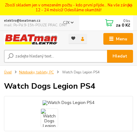
Zboží skladem jen v omezeném počtu - kdo první přijde... Na vše záruka
12 - 24 měsíců! Odesíláme okamžitě!
0
ks
elektro@beatman.cz
CZK
za
0 Kč
mail: Po-Pá:9-15h-POUZE PRAC. DNY
Menu
Hledat
Úvod
Notebooky, tablety, PC
Watch Dogs Legion PS4
Watch Dogs Legion PS4