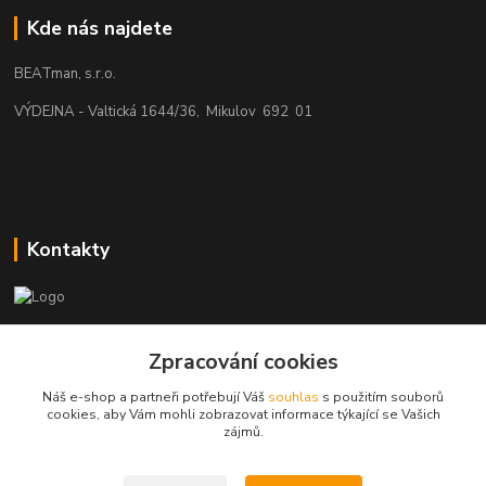
Kde nás najdete
BEATman, s.r.o.
VÝDEJNA - Valtická 1644/36, Mikulov 692 01
Kontakty
beatman.cz
Zpracování cookies
mail: Po-Pá:9-15h-POUZE PRAC. DNY
Náš e-shop a partneři potřebují Váš
souhlas
s použitím souborů
cookies, aby Vám mohli zobrazovat informace týkající se Vašich
elektro@beatman.cz
zájmů.