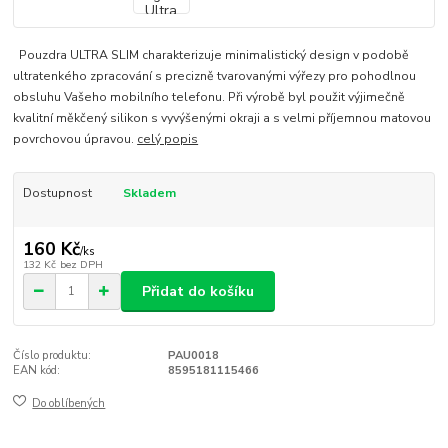
Pouzdra ULTRA SLIM charakterizuje minimalistický design v podobě
ultratenkého zpracování s precizně tvarovanými výřezy pro pohodlnou
obsluhu Vašeho mobilního telefonu. Při výrobě byl použit výjimečně
kvalitní měkčený silikon s vyvýšenými okraji a s velmi příjemnou matovou
povrchovou úpravou.
celý popis
Dostupnost
Skladem
160 Kč
/
ks
132 Kč
bez DPH
Přidat do košíku
Číslo produktu:
PAU0018
EAN kód:
8595181115466
Do oblíbených