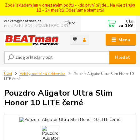
Zboží skladem jen v omezeném počtu - kdo první přijde... Na vše záruka
12 - 24 měsíců! Odesíláme okamžitě!
0
ks
elektro@beatman.cz
CZK
za
0 Kč
mail: Po-Pá:9-15h-POUZE PRAC. DNY
Menu
Hledat
Úvod
Mobily, nositelná elektronika
Pouzdro Aligator Ultra Slim Honor 10
LITE černé
Pouzdro Aligator Ultra Slim
Honor 10 LITE černé