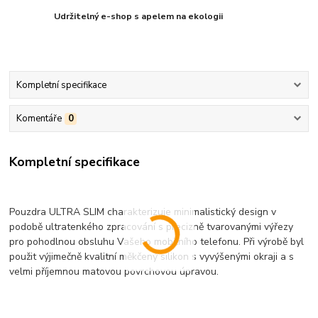
Udržitelný e-shop s apelem na ekologii
Kompletní specifikace
Komentáře
0
Kompletní specifikace
Pouzdra ULTRA SLIM charakterizuje minimalistický design v
podobě ultratenkého zpracování s precizně tvarovanými výřezy
pro pohodlnou obsluhu Vašeho mobilního telefonu. Při výrobě byl
použit výjimečně kvalitní měkčený silikon s vyvýšenými okraji a s
velmi příjemnou matovou povrchovou úpravou.