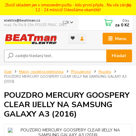
Zboží skladem jen v omezeném počtu - kdo první přijde... Na vše záruka
12 - 24 měsíců! Odesíláme okamžitě!
0
ks
elektro@beatman.cz
CZK
za
0 Kč
mail: Po-Pá:9-15h-POUZE PRAC. DNY
Menu
Hledat
Úvod
Mobily, nositelná elektronika
Příslušenství
Pouzdra
POUZDRO MERCURY GOOSPERY CLEAR IJELLY NA SAMSUNG GALAXY A3
(2016)
POUZDRO MERCURY GOOSPERY
CLEAR IJELLY NA SAMSUNG
GALAXY A3 (2016)