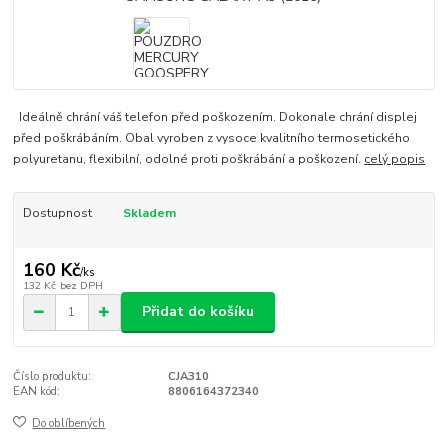
Ideálně chrání váš telefon před poškozením. Dokonale chrání displej
před poškrábáním. Obal vyroben z vysoce kvalitního termosetického
polyuretanu, flexibilní, odolné proti poškrábání a poškození.
celý popis
Dostupnost
Skladem
160 Kč
/
ks
132 Kč
bez DPH
Přidat do košíku
Číslo produktu:
CJA310
EAN kód:
8806164372340
Do oblíbených