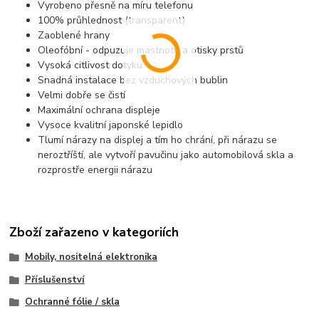
Vyrobeno přesně na míru telefonu
100% průhlednost (transparent)
Zaoblené hrany
Oleofóbní - odpuzuje mastnotu a otisky prstů
Vysoká citlivost dotyku
Snadná instalace bez vzduchových bublin
Velmi dobře se čistí
Maximální ochrana displeje
Vysoce kvalitní japonské lepidlo
Tlumí nárazy na displej a tím ho chrání, při nárazu se
neroztříští, ale vytvoří pavučinu jako automobilová skla a
rozprostře energii nárazu
Zboží zařazeno v kategoriích
Mobily, nositelná elektronika
Příslušenství
Ochranné fólie / skla