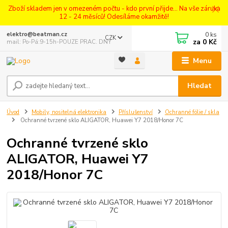
Zboží skladem jen v omezeném počtu - kdo první přijde... Na vše záruka
12 - 24 měsíců! Odesíláme okamžitě!
0
ks
elektro@beatman.cz
CZK
za
0 Kč
mail: Po-Pá:9-15h-POUZE PRAC. DNY
Menu
Hledat
Úvod
Mobily, nositelná elektronika
Příslušenství
Ochranné fólie / skla
Ochranné tvrzené sklo ALIGATOR, Huawei Y7 2018/Honor 7C
Ochranné tvrzené sklo
ALIGATOR, Huawei Y7
2018/Honor 7C