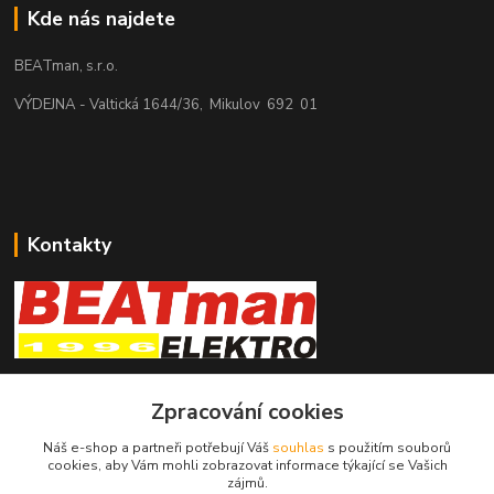
Kde nás najdete
BEATman, s.r.o.
VÝDEJNA - Valtická 1644/36, Mikulov 692 01
Kontakty
beatman.cz
Zpracování cookies
mail: Po-Pá:9-15h-POUZE PRAC. DNY
Náš e-shop a partneři potřebují Váš
souhlas
s použitím souborů
cookies, aby Vám mohli zobrazovat informace týkající se Vašich
elektro@beatman.cz
zájmů.