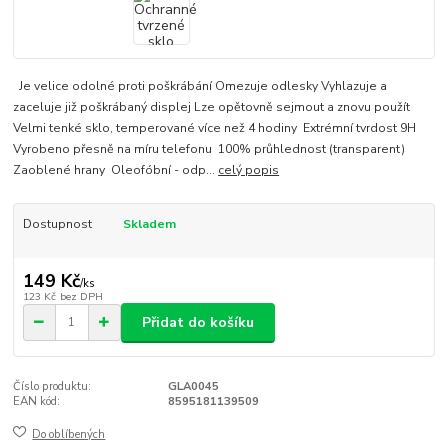
Je velice odolné proti poškrábání Omezuje odlesky Vyhlazuje a
zaceluje již poškrábaný displej Lze opětovně sejmout a znovu použít
Velmi tenké sklo, temperované více než 4 hodiny Extrémní tvrdost 9H
Vyrobeno přesně na míru telefonu 100% průhlednost (transparent)
Zaoblené hrany Oleofóbní - odp...
celý popis
Dostupnost
Skladem
149 Kč
/
ks
123 Kč
bez DPH
Přidat do košíku
Číslo produktu:
GLA0045
EAN kód:
8595181139509
Do oblíbených