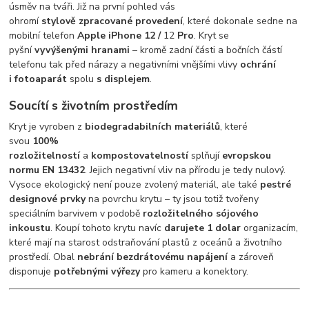
úsměv na tváři. Již na první pohled vás
ohromí
stylově
zpracované provedení
, které dokonale sedne na
mobilní telefon
Apple iPhone 12 /
12
Pro
. Kryt se
pyšní
vyvýšenými hranami
– kromě zadní části a bočních částí
telefonu tak před nárazy a negativními vnějšími vlivy
ochrání
i fotoaparát
spolu
s displejem
.
Soucítí s životním prostředím
Kryt je vyroben z
biodegradabilních materiálů
, které
svou
100%
rozložitelností
a
kompostovatelností
splňují
evropskou
normu EN 13432
. Jejich negativní vliv na přírodu je tedy nulový.
Vysoce ekologický není pouze zvolený materiál, ale také
pestré
designové prvky
na povrchu krytu – ty jsou totiž tvořeny
speciálním barvivem v podobě
rozložitelného sójového
inkoustu
. Koupí tohoto krytu navíc
darujete 1 dolar
organizacím,
které mají na starost odstraňování plastů z oceánů a životního
prostředí. Obal
n
ebrání bezdrátovému napájení
a zároveň
disponuje
potřebnými výřezy
pro kameru a konektory.