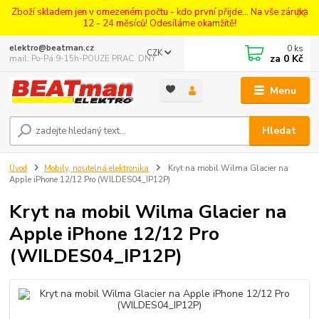
Zboží skladem jen v omezeném počtu - kdo první přijde... Na vše záruka
12 - 24 měsíců! Odesíláme okamžitě!
0
ks
elektro@beatman.cz
CZK
za
0 Kč
mail: Po-Pá:9-15h-POUZE PRAC. DNY
Menu
Hledat
Úvod
Mobily, nositelná elektronika
Kryt na mobil Wilma Glacier na
Apple iPhone 12/12 Pro (WILDES04_IP12P)
Kryt na mobil Wilma Glacier na
Apple iPhone 12/12 Pro
(WILDES04_IP12P)