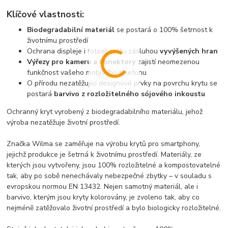
Klíčové vlastnosti:
Biodegradabilní materiál
se postará o 100% šetrnost k
životnímu prostředí
Ochrana displeje i fotoaparátu zásluhou
vyvýšených hran
Výřezy pro kameru a konektory
zajistí neomezenou
funkčnost vašeho mobilního telefonu
O přírodu nezatěžující designové prvky na povrchu krytu se
postará
barvivo z rozložitelného sójového inkoustu
Ochranný kryt vyrobený z biodegradabilního materiálu, jehož
výroba nezatěžuje životní prostředí.
Značka Wilma se zaměřuje na výrobu krytů pro smartphony,
jejichž produkce je šetrná k životnímu prostředí. Materiály, ze
kterých jsou vytvořeny, jsou 100% rozložitelné a kompostovatelné
tak, aby po sobě nenechávaly nebezpečné zbytky – v souladu s
evropskou normou EN 13432. Nejen samotný materiál, ale i
barvivo, kterým jsou kryty kolorovány, je zvoleno tak, aby co
nejméně zatěžovalo životní prostředí a bylo biologicky rozložitelné.