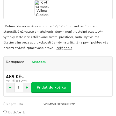
Wilma Glacier na Apple iPhone 12 / 12 Pro Pokud patříte mezi
starostlivé uživatele smartphonů, kterým není lhostejné plastovými
výrobky stále více zatěžované životní prostředí, zadní kryt Wilma
Glacier vám bezesporu vykouzlí úsměv na tváři. Již na první pohled vás
ohromí stylově zpracované prove...
celý popis
Dostupnost
Skladem
489 Kč
/
ks
404 Kč
bez DPH
Přidat do košíku
Číslo produktu:
WLMWILDES04IP12P
Do oblíbených