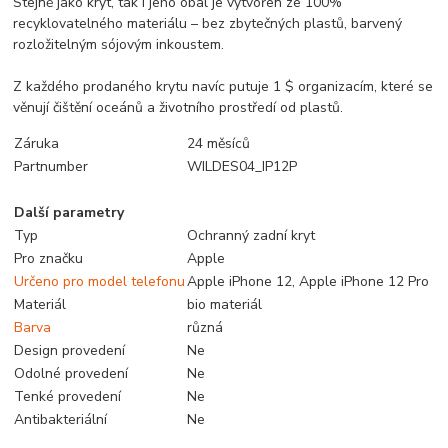
Stejně jako kryt, tak i jeho obal je vytvořen ze 100%
recyklovatelného materiálu – bez zbytečných plastů, barvený
rozložitelným sójovým inkoustem.
Z každého prodaného krytu navíc putuje 1 $ organizacím, které se
věnují čištění oceánů a životního prostředí od plastů.
Záruka
24 měsíců
Partnumber
WILDES04_IP12P
Další parametry
Typ
Ochranný zadní kryt
Pro značku
Apple
Určeno pro model telefonu
Apple iPhone 12, Apple iPhone 12 Pro
Materiál
bio materiál
Barva
různá
Design provedení
Ne
Odolné provedení
Ne
Tenké provedení
Ne
Antibakteriální
Ne