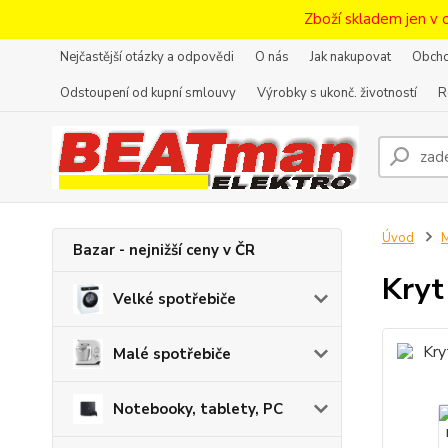
Zboží skladem jen v 
Nejčastější otázky a odpovědi
O nás
Jak nakupovat
Obcho
Odstoupení od kupní smlouvy
Výrobky s ukonč. životností
R
Úvod
M
Bazar - nejnižší ceny v ČR
Kryt
Velké spotřebiče
Malé spotřebiče
Notebooky, tablety, PC