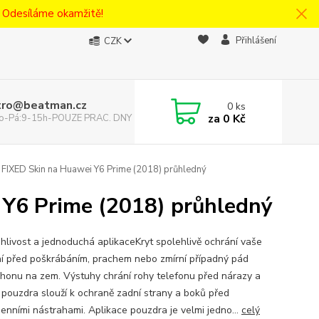
! Odesíláme okamžitě!
Přihlášení
CZK
tro@beatman.cz
0
ks
za
0 Kč
 Po-Pá:9-15h-POUZE PRAC. DNY
 FIXED Skin na Huawei Y6 Prime (2018) průhledný
 Y6 Prime (2018) průhledný
livost a jednoduchá aplikaceKryt spolehlivě ochrání vaše
ní před poškrábáním, prachem nebo zmírní případný pád
honu na zem. Výstuhy chrání rohy telefonu před nárazy a
 pouzdra slouží k ochraně zadní strany a boků před
enními nástrahami. Aplikace pouzdra je velmi jedno...
celý