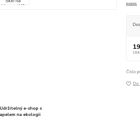
popis
Dos
19
164
Číslo p
Do 
Udržitelný e-shop s
apelem na ekologii