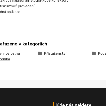
akrývá nabíjecí ani sluchátkové konektory
tiskluzové provedení
dná aplikace
zařazeno v kategoriích
y, nositelná
Příslušenství
Pou
ronika
Kde nás najdete