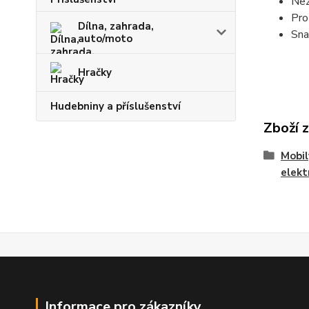
Nez
Pro
Dílna, zahrada,
Sna
auto/moto
Hračky
Hudebniny a příslušenství
Zboží 
Mobil
elekt
Informace pro zákazníky