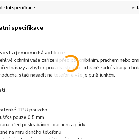
etní specifikace
tní specifikace
vost a jednoduchá aplikace
ehlivě ochrání vaše zařízení před poškrábáním, prachem nebo zm
před nárazy a zbytek pouzdra slouží k ochraně zadní strany a bo
noduchá, stačí nasadit na telefon a vše je plně funkční.
ti:
ratenké TPU pouzdro
ušťka pouze 0,5 mm
rana před poškrabáním, prachem a pády
sně na míru daného telefonu