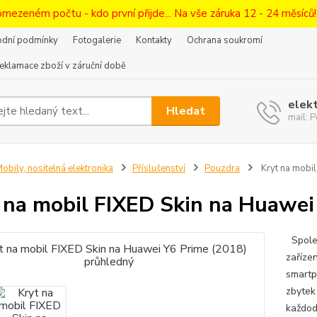
omezeném počtu - kdo první přijde... Na vše záruka 12 - 24 měsíců
dní podmínky
Fotogalerie
Kontakty
Ochrana soukromí
eklamace zboží v záruční době
elek
Hledat
mail:
obily, nositelná elektronika
Příslušenství
Pouzdra
Kryt na mobil
 na mobil FIXED Skin na Huawei
Spoleh
zaříze
smartp
zbytek
každod