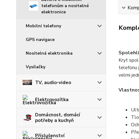
telefonům a nositelné
Kompl
elektronice
Mobilní telefony
Komple
GPS navigace
Spolehli
Nositelná elektronika
Kryt spol
Vysílačky
telefonu 
velmi jed
TV, audio-video
Vlastnos
Elektrovozítka
Ult
Domácnost, domácí
Tlo
potřeby a kuchyň
Och
Pře
Příslušenství