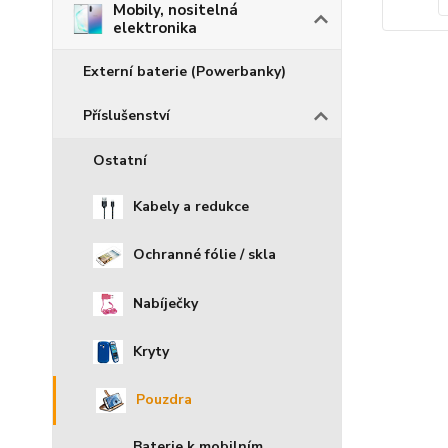
Mobily, nositelná
elektronika
Externí baterie (Powerbanky)
Příslušenství
Ostatní
Kabely a redukce
Ochranné fólie / skla
Nabíječky
Kryty
Pouzdra
Baterie k mobilním