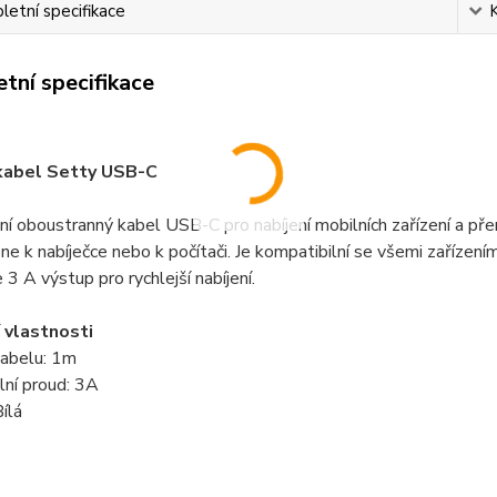
etní specifikace
tní specifikace
kabel Setty USB-C
ní oboustranný kabel USB-C pro nabíjení mobilních zařízení a př
e k nabíječce nebo k počítači. Je kompatibilní se všemi zaříze
 3 A výstup pro rychlejší nabíjení.
 vlastnosti
kabelu: 1m
lní proud: 3A
Bílá