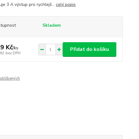
je 3 A výstup pro rychlejš...
celý popis
tupnost
Skladem
9 Kč
/
ks
Přidat do košíku
 Kč
bez DPH
oblíbených