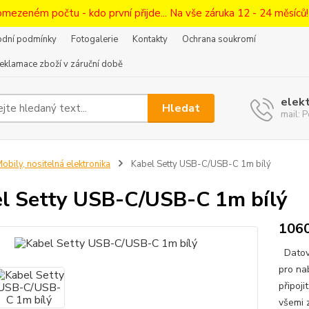
omezeném počtu - kdo první přijde... Na vše záruka 12 - 24 měsíců
dní podmínky
Fotogalerie
Kontakty
Ochrana soukromí
eklamace zboží v záruční době
elek
Hledat
mail:
obily, nositelná elektronika
Kabel Setty USB-C/USB-C 1m bílý
l Setty USB-C/USB-C 1m bílý
106
Datový
pro na
připoji
všemi 