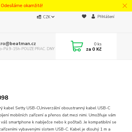
! Odesíláme okamžitě!
Přihlášení
CZK
tro@beatman.cz
0
ks
za
0 Kč
 Po-Pá:9-15h-POUZE PRAC. DNY
098
 kabel Setty USB-CUniverzální oboustranný kabel USB-C
bíjení mobilních zařízení a přenos dat mezi nimi. Umožňuje vám
t váš smartphone k nabíječce nebo k počítači. Je kompatibilní se
zařízeními vybavenými slotem USB-C. Kabel je dlouhý 1 m a