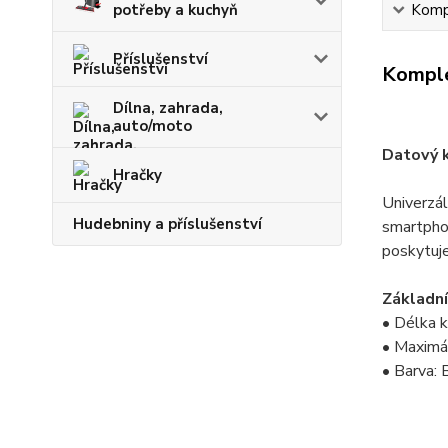
Kompl
potřeby a kuchyň
Příslušenství
Komple
Dílna, zahrada,
auto/moto
Datový 
Hračky
Univerzál
Hudebniny a příslušenství
smartphon
poskytuje
Základní
• Délka 
• Maximá
• Barva: 