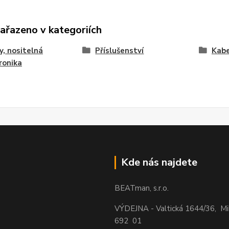
zařazeno v kategoriích
y, nositelná
Příslušenství
Kabe
ronika
Kde nás najdete
BEATman, s.r.o.
VÝDEJNA - Valtická 1644/36, M
692 01