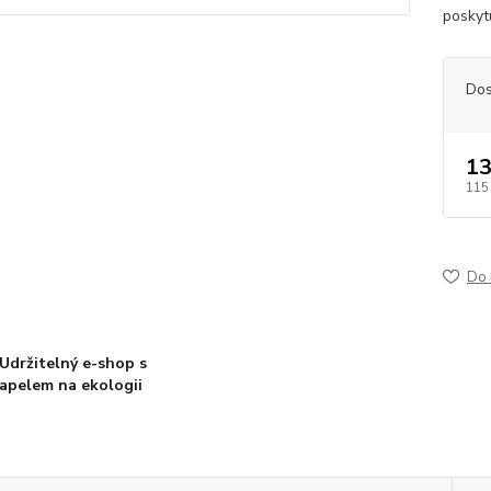
poskytu
Dos
13
115
Do 
Udržitelný e-shop s
apelem na ekologii