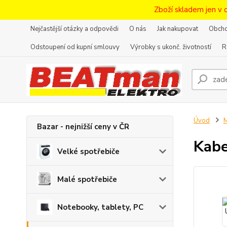
Zboží skladem jen v 
Nejčastější otázky a odpovědi
O nás
Jak nakupovat
Obcho
Odstoupení od kupní smlouvy
Výrobky s ukonč. životností
R
Úvod
M
Bazar - nejnižší ceny v ČR
Kabe
Velké spotřebiče
Malé spotřebiče
Notebooky, tablety, PC