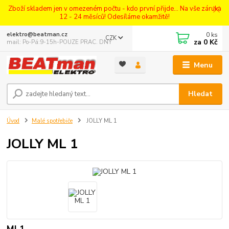
Zboží skladem jen v omezeném počtu - kdo první přijde... Na vše záruka
12 - 24 měsíců! Odesíláme okamžitě!
0
ks
elektro@beatman.cz
CZK
za
0 Kč
mail: Po-Pá:9-15h-POUZE PRAC. DNY
Menu
Hledat
Úvod
Malé spotřebiče
JOLLY ML 1
JOLLY ML 1