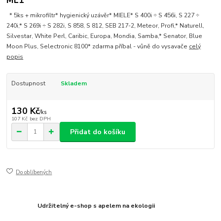
ML1
* 5ks + mikrofiltr* hygienický uzávěr* MIELE* S 400i ÷ S 456i, S 227 ÷
240i,* S 269i ÷ S 282i, S 858, S 812, SEB 217-2, Meteor, Profi,* Naturell,
Silvestar, White Perl, Caribic, Europa, Mondia, Samba,* Senator, Blue
Moon Plus, Selectronic 8100* zdarma příbal - vůně do vysavače
celý
popis
Dostupnost
Skladem
130 Kč
/
ks
107 Kč
bez DPH
Přidat do košíku
Do oblíbených
Udržitelný e-shop s apelem na ekologii