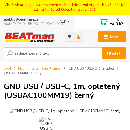
Zboží skladem jen v omezeném počtu - kdo první přijde... Na vše záruka
12 - 24 měsíců! Odesíláme okamžitě!
0
ks
elektro@beatman.cz
CZK
za
0 Kč
mail: Po-Pá:9-15h-POUZE PRAC. DNY
Menu
Hledat
Úvod
Mobily, nositelná elektronika
GND USB / USB-C, 1m, opletený
(USBAC100MM19) černý
GND USB / USB-C, 1m, opletený
(USBAC100MM19) černý