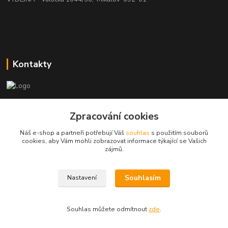
Kontakty
beatman.cz
Zpracování cookies
mail: Po-Pá:9-15h-POUZE PRAC. DNY
Náš e-shop a partneři potřebují Váš
souhlas
s použitím souborů
cookies, aby Vám mohli zobrazovat informace týkající se Vašich
elektro@beatman.cz
zájmů.
Souhlasím
Nastavení
Souhlas můžete odmítnout
zde
.
Vytvořeno na
Eshop-rychle.cz