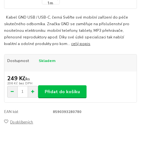
Kabel GND USB / USB-C, černá Svěřte své mobilní zařízení do péče
skutečného odborníka. Značka GND se zaměřuje na příslušenství pro
nositelnou elektroniku: mobilní telefony, tablety, MP3 přehrávače,
přenosné reproduktory apod. Díky své úzké specializaci tak nabízí
kvalitní a odolné produkty pro kom...
celý popis
Dostupnost
Skladem
249 Kč
/
ks
206 Kč
bez DPH
Přidat do košíku
EAN kód:
8590393280780
Do oblíbených