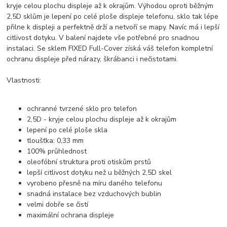
kryje celou plochu displeje až k okrajům. Výhodou oproti běžným
2,5D sklům je lepení po celé ploše displeje telefonu, sklo tak lépe
přilne k displeji a perfektně drží a netvoří se mapy. Navíc má i lepší
citlivost dotyku. V balení najdete vše potřebné pro snadnou
instalaci. Se sklem FIXED Full-Cover získá váš telefon kompletní
ochranu displeje před nárazy, škrábanci i nečistotami.
Vlastnosti:
ochranné tvrzené sklo pro telefon
2,5D - kryje celou plochu displeje až k okrajům
lepení po celé ploše skla
tloušťka: 0,33 mm
100% průhlednost
oleofóbní struktura proti otiskům prstů
lepší citlivost dotyku než u běžných 2,5D skel
vyrobeno přesně na míru daného telefonu
snadná instalace bez vzduchových bublin
velmi dobře se čistí
maximální ochrana displeje