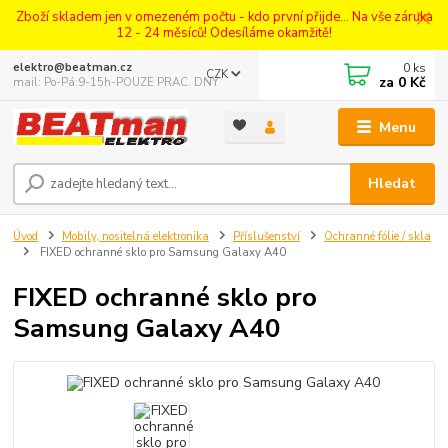
Zboží skladem jen v omezeném počtu - kdo první přijde... Na vše záruka
12 - 24 měsíců! Odesíláme okamžitě!
0
ks
elektro@beatman.cz
CZK
za
0 Kč
mail: Po-Pá:9-15h-POUZE PRAC. DNY
Menu
Hledat
Úvod
Mobily, nositelná elektronika
Příslušenství
Ochranné fólie / skla
FIXED ochranné sklo pro Samsung Galaxy A40
FIXED ochranné sklo pro
Samsung Galaxy A40