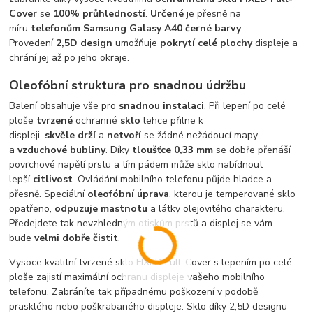
Cover
se
100% průhledností
.
Ur
čené
je přesně na
míru
telefonům Samsung Galasy A40
černé barvy
.
Provedení
2,5D design
umožňuje
pokrytí celé plochy
displeje a
chrání jej až po jeho okraje.
Oleofóbní struktura pro snadnou údržbu
Balení obsahuje vše pro
snadnou instalaci
. Při lepení po celé
ploše
tvrzené
ochranné
sklo
lehce přilne k
displeji,
skvěle
drží
a
netvoří
se žádné nežádoucí mapy
a
vzduchové
bubliny
. Díky
tloušťce 0,33 mm
se dobře přenáší
povrchové napětí prstu a tím pádem může sklo nabídnout
lepší
citlivost
. Ovládání mobilního telefonu půjde hladce a
přesně. Speciální
oleofóbní
úprava
, kterou je temperované sklo
opatřeno,
odpuzuje
mastnotu
a látky olejovitého charakteru.
Předejdete tak nevzhledným otiskům prstů a displej se vám
bude
velmi dobře čistit
.
Vysoce kvalitní tvrzené sklo FIXED Full-Cover s lepením po celé
ploše zajistí maximální ochranu displeje vašeho mobilního
telefonu. Zabráníte tak případnému poškození v podobě
prasklého nebo poškrabaného displeje. Sklo díky 2,5D designu