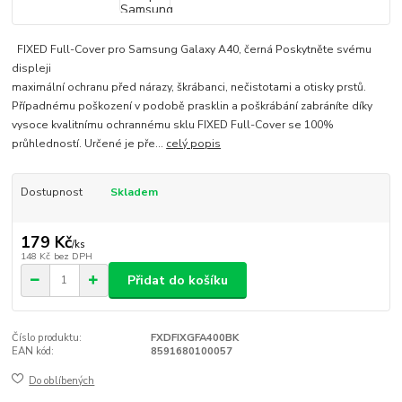
FIXED Full-Cover pro Samsung Galaxy A40, černá Poskytněte svému
displeji
maximální ochranu před nárazy, škrábanci, nečistotami a otisky prstů.
Případnému poškození v podobě prasklin a poškrábání zabráníte díky
vysoce kvalitnímu ochrannému sklu FIXED Full-Cover se 100%
průhledností. Určené je pře...
celý popis
Dostupnost
Skladem
179 Kč
/
ks
148 Kč
bez DPH
Přidat do košíku
Číslo produktu:
FXDFIXGFA400BK
EAN kód:
8591680100057
Do oblíbených