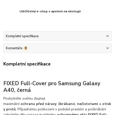
Udržitelný e-shop s apelem na ekologii
Kompletní specifikace
Komentáře
0
Kompletní specifikace
FIXED Full-Cover pro Samsung Galaxy
A40, černá
Poskytněte svému displeji
maximální
ochranu
před
nárazy
,
škrábanci
,
nečistotami
a
otisk
y
prstů
. Případnému poškození v podobě prasklin a poškrábání
zabráníte díky vysoce kvalitnímu
ochrannému sklu FIXED Full-