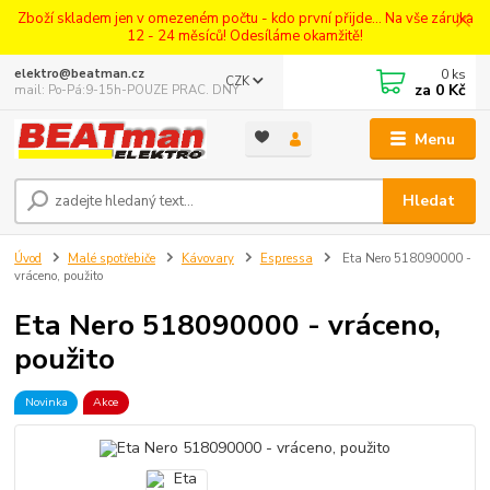
Zboží skladem jen v omezeném počtu - kdo první přijde... Na vše záruka
12 - 24 měsíců! Odesíláme okamžitě!
0
ks
elektro@beatman.cz
CZK
za
0 Kč
mail: Po-Pá:9-15h-POUZE PRAC. DNY
Menu
Hledat
Úvod
Malé spotřebiče
Kávovary
Espressa
Eta Nero 518090000 -
vráceno, použito
Eta Nero 518090000 - vráceno,
použito
Novinka
Akce