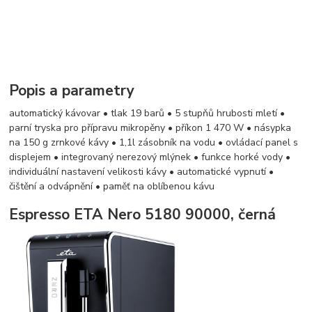
Popis a parametry
automatický kávovar • tlak 19 barů • 5 stupňů hrubosti mletí •
parní tryska pro přípravu mikropěny • příkon 1 470 W • násypka
na 150 g zrnkové kávy • 1,1l zásobník na vodu • ovládací panel s
displejem • integrovaný nerezový mlýnek • funkce horké vody •
individuální nastavení velikosti kávy • automatické vypnutí •
čištění a odvápnění • paměť na oblíbenou kávu
Espresso ETA Nero 5180 90000, černá