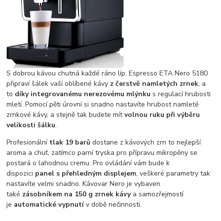
S dobrou kávou chutná každé ráno líp. Espresso ETA Nero 5180
připraví šálek vaší oblíbené kávy
z čerstvě namletých zrnek
, a
to
díky integrovanému nerezovému mlýnku
s regulací hrubosti
mletí. Pomocí pěti úrovní si snadno nastavíte hrubost namleté
zrnkové kávy, a stejně tak budete mít
volnou ruku při výběru
velikosti šálku
.
Profesionální
tlak 19 barů
dostane z kávových zrn to nejlepší
aroma a chuť, zatímco parní tryska pro přípravu mikropěny se
postará o lahodnou cremu. Pro ovládání vám bude k
dispozici
panel s přehledným displejem
, veškeré parametry tak
nastavíte velmi snadno. Kávovar Nero je vybaven
také
zásobníkem na 150 g zrnek kávy
a samozřejmostí
je
automatické vypnutí
v době nečinnosti.