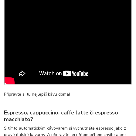
Připravte si tu nejlepší kávu doma!
Espresso, cappuccino
,
caffe latte
či
espresso
macchiato
?
S tímto automatickým kávovarem si vychutnáte espresso jako z
pravé italské kavárny. A připravíte jej přitom během chvíle a bez