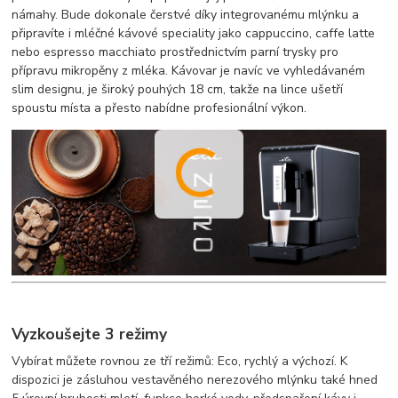
námahy. Bude dokonale čerstvé díky integrovanému mlýnku a
připravíte i mléčné kávové speciality jako cappuccino, caffe latte
nebo espresso macchiato prostřednictvím parní trysky pro
přípravu mikropěny z mléka. Kávovar je navíc ve vyhledávaném
slim designu, je široký pouhých 18 cm, takže na lince ušetří
spoustu místa a přesto nabídne profesionální výkon.
Vyzkoušejte 3 režimy
Vybírat můžete rovnou ze tří režimů: Eco, rychlý a výchozí. K
dispozici je zásluhou vestavěného nerezového mlýnku také hned