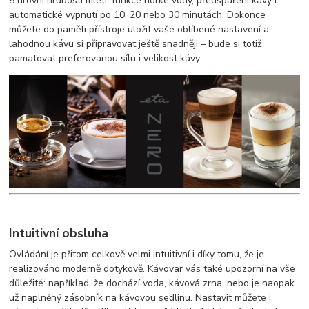
5 úrovní hrubosti mletí, funkce horké vody, předspaření kávy i
automatické vypnutí po 10, 20 nebo 30 minutách. Dokonce
můžete do paměti přístroje uložit vaše oblíbené nastavení a
lahodnou kávu si připravovat ještě snadněji – bude si totiž
pamatovat preferovanou sílu i velikost kávy.
Intuitivní obsluha
Ovládání je přitom celkově velmi intuitivní i díky tomu, že je
realizováno moderně dotykově. Kávovar vás také upozorní na vše
důležité: například, že dochází voda, kávová zrna, nebo je naopak
už naplněný zásobník na kávovou sedlinu. Nastavit můžete i