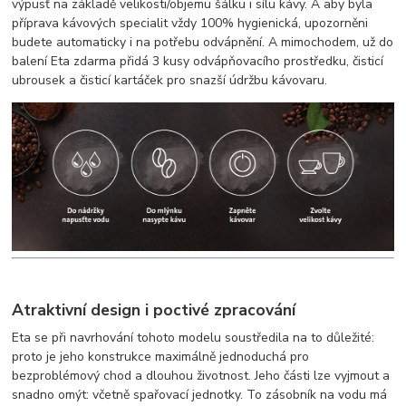
výpusť na základě velikosti/objemu šálku i sílu kávy. A aby byla
příprava kávových specialit vždy 100% hygienická, upozorněni
budete automaticky i na potřebu odvápnění. A mimochodem, už do
balení Eta zdarma přidá 3 kusy odvápňovacího prostředku, čisticí
ubrousek a čisticí kartáček pro snazší údržbu kávovaru.
Atraktivní design i poctivé zpracování
Eta se při navrhování tohoto modelu soustředila na to důležité:
proto je jeho konstrukce maximálně jednoduchá pro
bezproblémový chod a dlouhou životnost. Jeho části lze vyjmout a
snadno omýt: včetně spařovací jednotky. To zásobník na vodu má