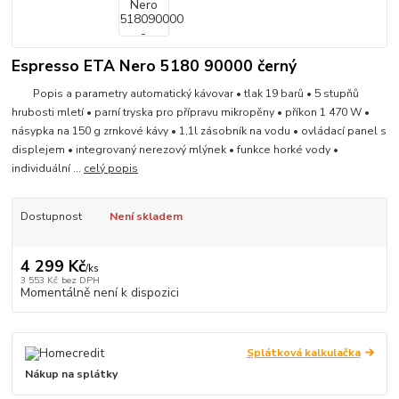
Espresso ETA Nero 5180 90000 černý
Popis a parametry automatický kávovar • tlak 19 barů • 5 stupňů
hrubosti mletí • parní tryska pro přípravu mikropěny • příkon 1 470 W •
násypka na 150 g zrnkové kávy • 1,1l zásobník na vodu • ovládací panel s
displejem • integrovaný nerezový mlýnek • funkce horké vody •
individuální ...
celý popis
Dostupnost
Není skladem
4 299 Kč
/
ks
3 553 Kč
bez DPH
Momentálně není k dispozici
Splátková kalkulačka
Nákup na splátky