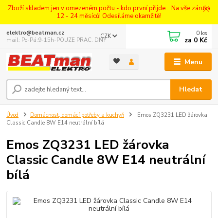
Zboží skladem jen v omezeném počtu - kdo první přijde... Na vše záruka
12 - 24 měsíců! Odesíláme okamžitě!
0
ks
elektro@beatman.cz
CZK
za
0 Kč
mail: Po-Pá:9-15h-POUZE PRAC. DNY
Menu
Hledat
Úvod
Domácnost, domácí potřeby a kuchyň
Emos ZQ3231 LED žárovka
Classic Candle 8W E14 neutrální bílá
Emos ZQ3231 LED žárovka
Classic Candle 8W E14 neutrální
bílá