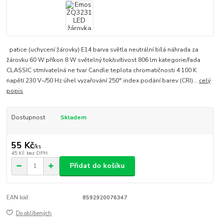
patice (uchycení žárovky) E14 barva světla neutrální bílá náhrada za
žárovku 60 W příkon 8 W světelný tok/svítivost 806 lm kategorie/řada
CLASSIC stmívatelná ne tvar Candle teplota chromatičnosti 4 100 K
napětí 230 V~/50 Hz úhel vyzařování 250° index podání barev (CRI)...
celý
popis
Dostupnost
Skladem
55 Kč
/
ks
45 Kč
bez DPH
Přidat do košíku
EAN kód:
8592920076347
Do oblíbených