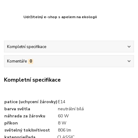
Udržitelný e-shop s apelem na ekologii
Kompletní specifikace
Komentáře
0
Kompletní specifikace
patice (uchycení žárovky)
E14
barva světla
neutrální bílá
náhrada za žárovku
60 W
příkon
8 W
světelný tok/svítivost
806 lm
kategorie/řada
CLASSIC