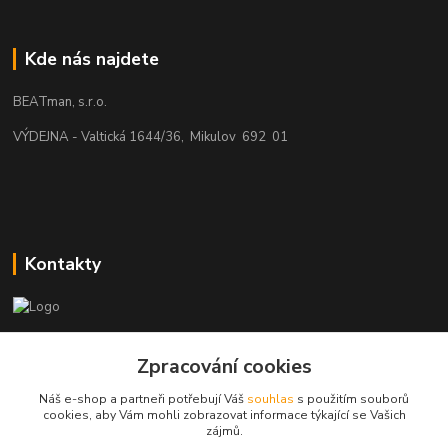
Kde nás najdete
BEATman, s.r.o.
VÝDEJNA - Valtická 1644/36, Mikulov 692 01
Kontakty
beatman.cz
Zpracování cookies
mail: Po-Pá:9-15h-POUZE PRAC. DNY
Náš e-shop a partneři potřebují Váš
souhlas
s použitím souborů
cookies, aby Vám mohli zobrazovat informace týkající se Vašich
elektro@beatman.cz
zájmů.