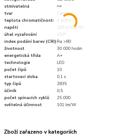
stmívatelná
ne
tvar
Candle
teplota chromatičnosti
4 100 K
napětí
230 V~/50 Hz
úhel vyzařování
250°
index podání barev (CRI)
Ra >80
životnost
30 000 hodin
energetická třída
A+
technologie
LED
počet čipů
10
startovací doba
0,1 s
typ čipů
2835
účiník
0,5
počet spínacích cyklů
25 000
světelná účinnost
101 lm/W
Zboží zařazeno v kategoriích