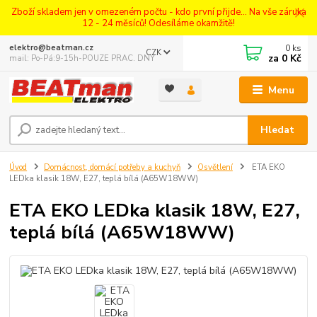
Zboží skladem jen v omezeném počtu - kdo první přijde... Na vše záruka
12 - 24 měsíců! Odesíláme okamžitě!
0
ks
elektro@beatman.cz
CZK
za
0 Kč
mail: Po-Pá:9-15h-POUZE PRAC. DNY
Menu
Hledat
Úvod
Domácnost, domácí potřeby a kuchyň
Osvětlení
ETA EKO
LEDka klasik 18W, E27, teplá bílá (A65W18WW)
ETA EKO LEDka klasik 18W, E27,
teplá bílá (A65W18WW)