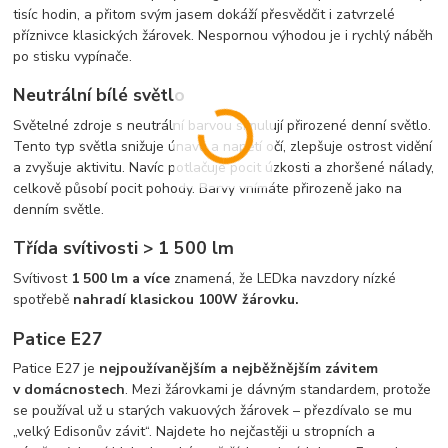
tisíc hodin, a přitom svým jasem dokáží přesvědčit i zatvrzelé
příznivce klasických žárovek. Nespornou výhodou je i rychlý náběh
po stisku vypínače.
Neutrální bílé světlo
Světelné zdroje s neutrální barvou simulují přirozené denní světlo.
Tento typ světla snižuje únavu a napětí očí, zlepšuje ostrost vidění
a zvyšuje aktivitu. Navíc potlačuje pocit úzkosti a zhoršené nálady,
celkově působí pocit pohody. Barvy vnímáte přirozeně jako na
denním světle.
Třída svítivosti > 1 500 lm
Svítivost
1 500 lm a více
znamená, že LEDka navzdory nízké
spotřebě
nahradí klasickou 100W žárovku.
Patice E27
Patice E27 je
nejpoužívanějším a nejběžnějším závitem
v domácnostech
. Mezi žárovkami je dávným standardem, protože
se používal už u starých vakuových žárovek – přezdívalo se mu
„velký Edisonův závit“. Najdete ho nejčastěji u stropních a