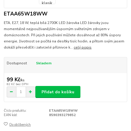
ETAA65W18WW
ETA, E27, 18 W, teplá bílá 2700K LED žárovka LED žárovky jsou
momentálně nejpoužívanějším úsporným světelným zdrojem v
domácnostech. Při jejich používání můžete dosáhnout až 80% úspory
energie, životnost se počítá na desítky tisíc hodin, a přitom svým jasem
dokáží přesvědčit i zatvrzelé příznivce k...
celý popis
Dostupnost
Skladem
99 Kč
/
ks
82 Kč
bez DPH
Přidat do košíku
Číslo produktu:
ETAA65W18WW
EAN kód:
8590393279852
Do oblíbených