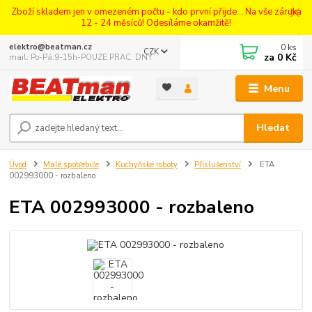
Zboží skladem jen v omezeném počtu - kdo první přijde... Na vše záruka
12 - 24 měsíců! Odesíláme okamžitě!
0
ks
elektro@beatman.cz
CZK
za
0 Kč
mail: Po-Pá:9-15h-POUZE PRAC. DNY
Menu
Hledat
Úvod
Malé spotřebiče
Kuchyňské roboty
Příslušenství
ETA
002993000 - rozbaleno
ETA 002993000 - rozbaleno