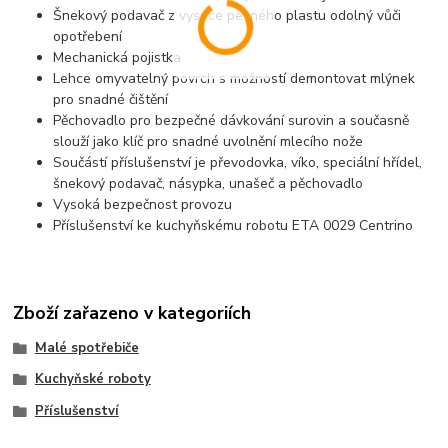
Šnekový podavač z vysoce pevného plastu odolný vůči
opotřebení
Mechanická pojistka
Lehce omyvatelný povrch s možností demontovat mlýnek
pro snadné čištění
Pěchovadlo pro bezpečné dávkování surovin a současně
slouží jako klíč pro snadné uvolnění mlecího nože
Součástí příslušenství je převodovka, víko, speciální hřídel,
šnekový podavač, násypka, unašeč a pěchovadlo
Vysoká bezpečnost provozu
Příslušenství ke kuchyňskému robotu ETA 0029 Centrino
Zboží zařazeno v kategoriích
Malé spotřebiče
Kuchyňské roboty
Příslušenství