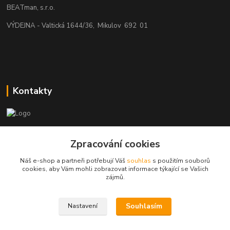
BEATman, s.r.o.
VÝDEJNA - Valtická 1644/36, Mikulov 692 01
Kontakty
beatman.cz
Zpracování cookies
mail: Po-Pá:9-15h-POUZE PRAC. DNY
Náš e-shop a partneři potřebují Váš
souhlas
s použitím souborů
cookies, aby Vám mohli zobrazovat informace týkající se Vašich
elektro@beatman.cz
zájmů.
Souhlasím
Nastavení