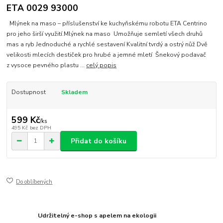
ETA 0029 93000
Mlýnek na maso – příslušenství ke kuchyňskému robotu ETA Centrino
pro jeho širší využití.Mlýnek na maso Umožňuje semletí všech druhů
mas a ryb Jednoduché a rychlé sestavení Kvalitní tvrdý a ostrý nůž Dvě
velikosti mlecích destiček pro hrubé a jemné mletí Šnekový podavač
z vysoce pevného plastu ...
celý popis
Dostupnost
Skladem
599 Kč
/
ks
495 Kč
bez DPH
Přidat do košíku
Do oblíbených
Udržitelný e-shop s apelem na ekologii