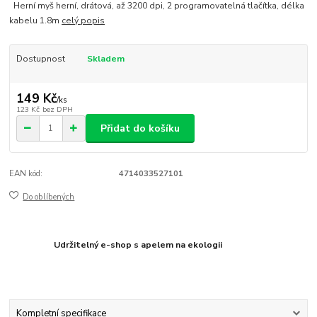
Herní myš herní, drátová, až 3200 dpi, 2 programovatelná tlačítka, délka
kabelu 1.8m
celý popis
Dostupnost
Skladem
149 Kč
/
ks
123 Kč
bez DPH
Přidat do košíku
EAN kód:
4714033527101
Do oblíbených
Udržitelný e-shop s apelem na ekologii
Kompletní specifikace