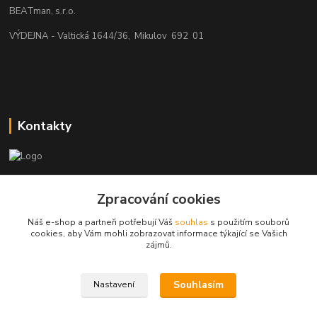
BEATman, s.r.o.
VÝDEJNA - Valtická 1644/36, Mikulov 692 01
Kontakty
beatman.cz
Zpracování cookies
mail: Po-Pá:9-15h-POUZE PRAC. DNY
Náš e-shop a partneři potřebují Váš
souhlas
s použitím souborů
cookies, aby Vám mohli zobrazovat informace týkající se Vašich
elektro@beatman.cz
zájmů.
Souhlasím
Nastavení