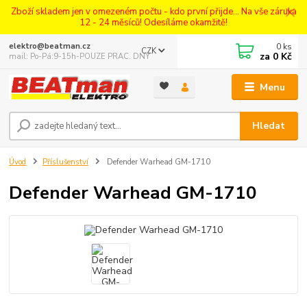
Zboží skladem jen v omezeném počtu - kdo první přijde... Na vše záruka
12 - 24 měsíců! Odesíláme okamžitě!
0
ks
elektro@beatman.cz
CZK
za
0 Kč
mail: Po-Pá:9-15h-POUZE PRAC. DNY
Menu
Hledat
Úvod
Příslušenství
Defender Warhead GM-1710
Defender Warhead GM-1710