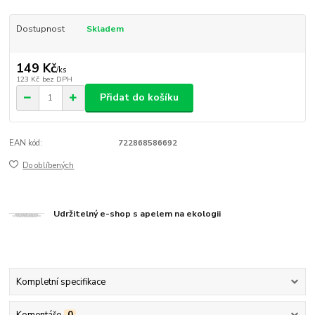
Dostupnost
Skladem
149 Kč
/
ks
123 Kč
bez DPH
Přidat do košíku
EAN kód:
722868586692
Do oblíbených
Udržitelný e-shop s apelem na ekologii
Kompletní specifikace