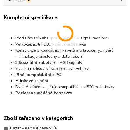
Komentáře
0
Kompletní specifikace
Prodlužovací kabel pro VGA/SVGA signál monitoru
Velkokapacitní DB15 zástrčka/zásuvka
Konstrukce 3 koaxiálních kabelů a 5 kroucených párů
minimalizuje přeslechy a další rušení
3 koaxiální kabely
pro RGB signály
Vysoká rozlišovací schopnost a rychlost
Plně kompatibilní s PC
Hlinkové stínění
Dvojité stínění zajišťuje kompatibilitu s FCC požadavky
Pozlacené měděné kontakty
Zboží zařazeno v kategoriích
Bazar - nejnižší ceny v ČR