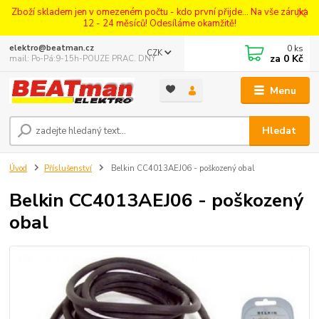
Zboží skladem jen v omezeném počtu - kdo první přijde... Na vše záruka
12 - 24 měsíců! Odesíláme okamžitě!
0
ks
elektro@beatman.cz
CZK
za
0 Kč
mail: Po-Pá:9-15h-POUZE PRAC. DNY
Menu
Hledat
Úvod
Příslušenství
Belkin CC4013AEJ06 - poškozený obal
Belkin CC4013AEJ06 - poškozený
obal