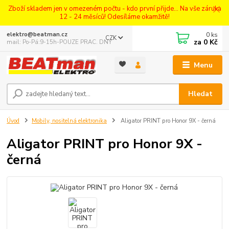
Zboží skladem jen v omezeném počtu - kdo první přijde... Na vše záruka
12 - 24 měsíců! Odesíláme okamžitě!
0
ks
elektro@beatman.cz
CZK
za
0 Kč
mail: Po-Pá:9-15h-POUZE PRAC. DNY
Menu
Hledat
Úvod
Mobily, nositelná elektronika
Aligator PRINT pro Honor 9X - černá
Aligator PRINT pro Honor 9X -
černá