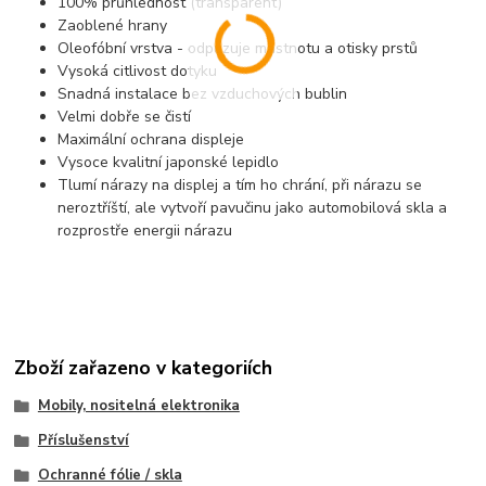
100% průhlednost (transparent)
Zaoblené hrany
Oleofóbní vrstva - odpuzuje mastnotu a otisky prstů
Vysoká citlivost dotyku
Snadná instalace bez vzduchových bublin
Velmi dobře se čistí
Maximální ochrana displeje
Vysoce kvalitní japonské lepidlo
Tlumí nárazy na displej a tím ho chrání, při nárazu se
neroztříští, ale vytvoří pavučinu jako automobilová skla a
rozprostře energii nárazu
Zboží zařazeno v kategoriích
Mobily, nositelná elektronika
Příslušenství
Ochranné fólie / skla