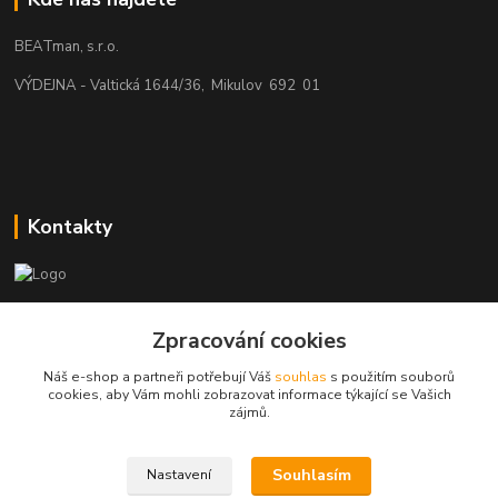
BEATman, s.r.o.
VÝDEJNA - Valtická 1644/36, Mikulov 692 01
Kontakty
beatman.cz
Zpracování cookies
mail: Po-Pá:9-15h-POUZE PRAC. DNY
Náš e-shop a partneři potřebují Váš
souhlas
s použitím souborů
cookies, aby Vám mohli zobrazovat informace týkající se Vašich
elektro@beatman.cz
zájmů.
Souhlasím
Nastavení