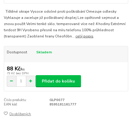
Tištěné okraje Vysoce odolné proti poškrábání Omezuje odlesky
Vyhlazuje a zaceluje již poškrábaný displej Lze opětovně sejmout a
znovu použít Velmi tenké sklo, temperované více než 4 hodiny Extrémní
tvrdost 9H Vyrobeno přesně na míru telefonu 100% průhlednost
(transparent) Zaoblené hrany Oleofóbn...
celý popis
Dostupnost
Skladem
88 Kč
/
ks
73 Kč
bez DPH
Přidat do košíku
Číslo produktu:
GLP0077
EAN kód:
8595181161777
Do oblíbených