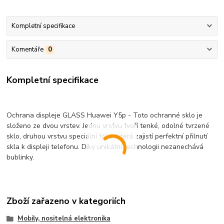
Kompletní specifikace
Komentáře
0
Kompletní specifikace
Ochrana displeje GLASS Huawei Y5p - Toto ochranné sklo je
složeno ze dvou vrstev. Jednu vrstvu tvoří tenké, odolné tvrzené
sklo, druhou vrstvu speciální fólie, která zajistí perfektní přilnutí
skla k displeji telefonu. Díky unikátní technologii nezanechává
bublinky.
Zboží zařazeno v kategoriích
Mobily, nositelná elektronika