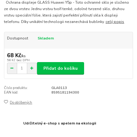
Ochrana displeje GLASS Huawei Y5p - Toto ochranné sklo je složeno
ze dvou vrstev. Jednu vrstvu tvoří tenké, odolné tvrzené sklo, druhou
vrstvu speciální fólie, která zajistí perfektní přilnutí skla k displeji
telefonu. Díky unikátní technologii nezanechává bublinky.
celý popis
Dostupnost
Skladem
68 Kč
/
ks
56 Kč
bez DPH
Přidat do košíku
Číslo produktu:
GLA0113
EAN kód:
8595181194300
Do oblíbených
Udržitelný e-shop s apelem na ekologii