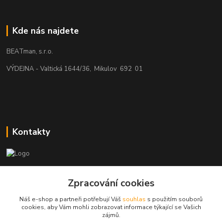
Kde nás najdete
BEATman, s.r.o.
VÝDEJNA - Valtická 1644/36, Mikulov 692 01
Kontakty
beatman.cz
Zpracování cookies
mail: Po-Pá:9-15h-POUZE PRAC. DNY
Náš e-shop a partneři potřebují Váš
souhlas
s použitím souborů
cookies, aby Vám mohli zobrazovat informace týkající se Vašich
elektro@beatman.cz
zájmů.