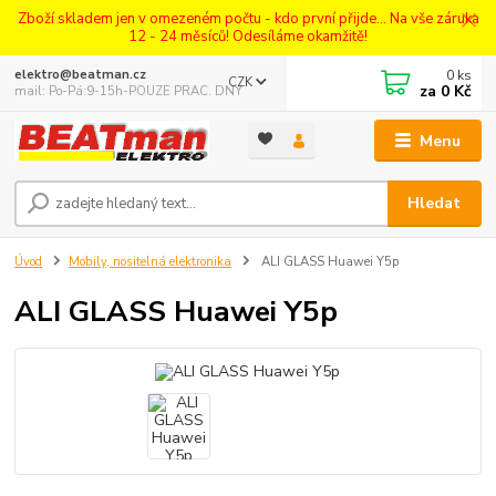
Zboží skladem jen v omezeném počtu - kdo první přijde... Na vše záruka
12 - 24 měsíců! Odesíláme okamžitě!
0
ks
elektro@beatman.cz
CZK
za
0 Kč
mail: Po-Pá:9-15h-POUZE PRAC. DNY
Menu
Hledat
Úvod
Mobily, nositelná elektronika
ALI GLASS Huawei Y5p
ALI GLASS Huawei Y5p