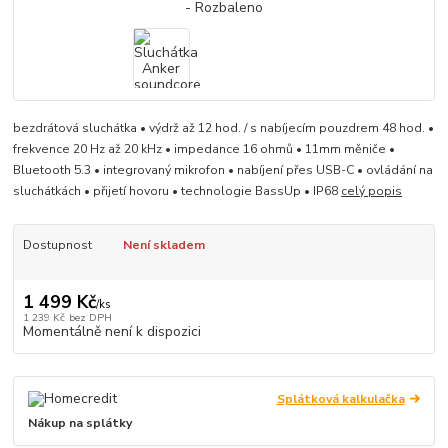
bezdrátová sluchátka • výdrž až 12 hod. / s nabíjecím pouzdrem 48 hod. •
frekvence 20 Hz až 20 kHz • impedance 16 ohmů • 11mm měniče •
Bluetooth 5.3 • integrovaný mikrofon • nabíjení přes USB-C • ovládání na
sluchátkách • přijetí hovoru • technologie BassUp • IP68
celý popis
Dostupnost
Není skladem
1 499 Kč
/
ks
1 239 Kč
bez DPH
Momentálně není k dispozici
Splátková kalkulačka
Nákup na splátky