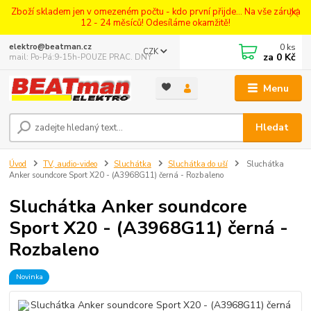
Zboží skladem jen v omezeném počtu - kdo první přijde... Na vše záruka
12 - 24 měsíců! Odesíláme okamžitě!
0
ks
elektro@beatman.cz
CZK
za
0 Kč
mail: Po-Pá:9-15h-POUZE PRAC. DNY
Menu
Hledat
Úvod
TV, audio-video
Sluchátka
Sluchátka do uší
Sluchátka
Anker soundcore Sport X20 - (A3968G11) černá - Rozbaleno
Sluchátka Anker soundcore
Sport X20 - (A3968G11) černá -
Rozbaleno
Novinka