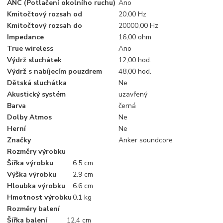
ANC (Potlačení okolního ruchu)
Ano
Kmitočtový rozsah od
20,00 Hz
Kmitočtový rozsah do
20000,00 Hz
Impedance
16,00 ohm
True wireless
Ano
Výdrž sluchátek
12,00 hod.
Výdrž s nabíjecím pouzdrem
48,00 hod.
Dětská sluchátka
Ne
Akustický systém
uzavřený
Barva
černá
Dolby Atmos
Ne
Herní
Ne
Značky
Anker soundcore
Rozměry výrobku
Šířka výrobku
6.5 cm
Výška výrobku
2.9 cm
Hloubka výrobku
6.6 cm
Hmotnost výrobku
0.1 kg
Rozměry balení
Šířka balení
12.4 cm