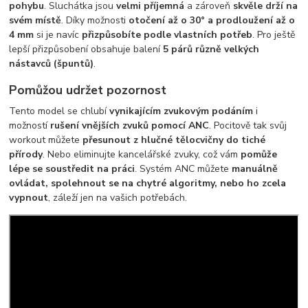
pohybu
. Sluchátka jsou
velmi příjemná
a zároveň
skvěle drží na
svém místě
. Díky možnosti
otočení až o 30° a prodloužení až o
4 mm
si je navíc
přizpůsobíte podle vlastních potřeb
. Pro ještě
lepší přizpůsobení obsahuje balení
5 párů různě velkých
nástavců (špuntů)
.
Pomůžou udržet pozornost
Tento model se chlubí
vynikajícím zvukovým podáním
i
možností
rušení vnějších zvuků pomocí ANC
. Pocitově tak svůj
workout můžete
přesunout z hlučné tělocvičny do tiché
přírody
. Nebo eliminujte kancelářské zvuky, což vám
pomůže
lépe se soustředit na práci
. Systém ANC můžete
manuálně
ovládat, spolehnout se na chytré algoritmy, nebo ho zcela
vypnout
, záleží jen na vašich potřebách.