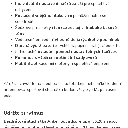
Individuální nastavení háčků za uši
pro spolehlivé
uchycení
Potlačení vnějšího hluku
vám pomůže naplno se
soustředit
Špičkové parametry i
funkce zesilující hluboké basové
tóny
Vodotěsné provedení
vhodné do jakýchkoliv podmínek
Dlouhá výdrž baterie
, rychlé napájení a nabíjecí pouzdro
Jednoduché
ovládání pomocí nastavitelných tlačítek
Pomohou s výběrem optimální sady zvuků
Mobilní aplikace, mikrofony
a spolehlivé připojení
Ať už se chystáte na dlouhou cestu letadlem nebo několikadenní
hřebenovku, sportovní sluchátka budou vždycky stát po vašem
boku.
Udržte si rytmus
Bezdrátová sluchátka Anker Soundcore Sport X20
s sebou
přinášejí
technologii BassUp poháněnou 11mm dynamickými