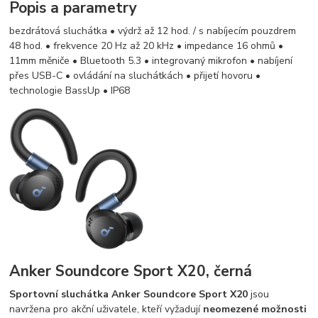
Popis a parametry
bezdrátová sluchátka • výdrž až 12 hod. / s nabíjecím pouzdrem
48 hod. • frekvence 20 Hz až 20 kHz • impedance 16 ohmů •
11mm měniče • Bluetooth 5.3 • integrovaný mikrofon • nabíjení
přes USB-C • ovládání na sluchátkách • přijetí hovoru •
technologie BassUp • IP68
Anker Soundcore Sport X20, černá
Sportovní sluchátka Anker Soundcore Sport X20
jsou
navržena pro akční uživatele, kteří vyžadují
neomezené možnosti